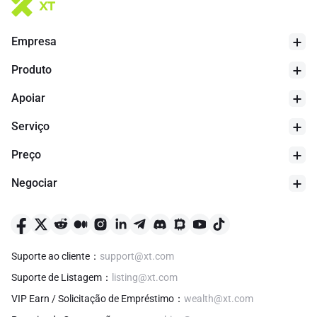
Empresa
Produto
Apoiar
Serviço
Preço
Negociar
Suporte ao cliente
：
support@xt.com
Suporte de Listagem
：
listing@xt.com
VIP Earn / Solicitação de Empréstimo
：
wealth@xt.com