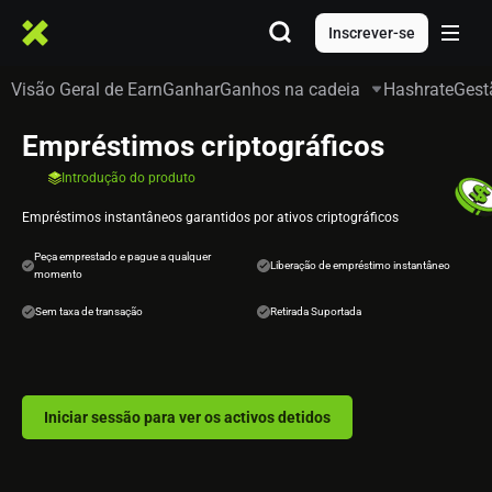
Inscrever-se
Visão Geral de Earn
Ganhar
Ganhos na cadeia
Hashrate
Gest
Empréstimos criptográficos
Introdução do produto
Empréstimos instantâneos garantidos por ativos criptográficos
Peça emprestado e pague a qualquer
Liberação de empréstimo instantâneo
momento
Sem taxa de transação
Retirada Suportada
Iniciar sessão para ver os activos detidos