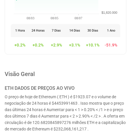
$1,820.000
08/03
08/05
08/07
1 Hora
24 Horas
7 Dias
14 Dias
30 Dias
1 Ano
+0.2%
+0.2%
+2.9%
+3.1%
+10.1%
-51.9%
Visão Geral
ETH
DADOS DE PREÇOS AO VIVO
O preço de hoje de Ethereum ( ETH ) é $1923.07 e o volume de
negociação de 24 horas é $4453991463 . Isso mostra que o preço
das últimas 24 horas é Aumentar para < 1 > 0.20% < /1 > e o preço
dos últimos 7 dias é Aumentar para < 2 > 2.90% < /2 > . A oferta em
circulação é de 120.6820845897276 milhões ETH e a capitalização
de mercado de Ethereum é $232,068,161,217 .