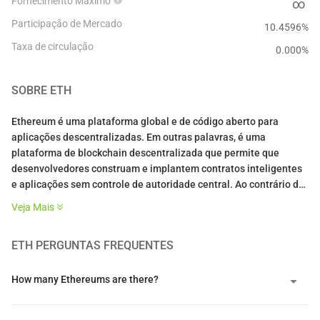
Fornecimento Máximo
∞
Participação de Mercado
10.4596%
Taxa de circulação
0.000
%
SOBRE
ETH
Ethereum é uma plataforma global e de código aberto para
aplicações descentralizadas. Em outras palavras, é uma
plataforma de blockchain descentralizada que permite que
desenvolvedores construam e implantem contratos inteligentes
e aplicações sem controle de autoridade central. Ao contrário do
Bitcoin, que funciona principalmente como moeda digital, o
Veja Mais
Ethereum opera como um computador global programável onde
os desenvolvedores podem criar qualquer tipo de serviço
ETH
PERGUNTAS FREQUENTES
descentralizado.
A plataforma hospeda mais de $14 bilhões em aplicações DeFi,
How many Ethereums are there?
com centenas de milhares de usuários ativos em protocolos
financeiros, marketplaces de NFT e plataformas de jogos. Sua