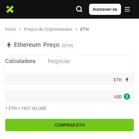
Inscrever-se
Início
Preços de Criptomoedas
ETH
Ethereum
Preço
(ETH)
Calculadora
Negociar
ETH
$
USD
1
ETH
≈
1921.02
USD
COMPRAR
ETH