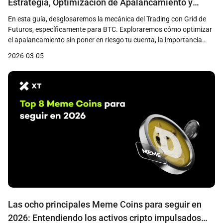
Estrategia, Optimización de Apalancamiento y
Gestión de Riesgos para Traders de BTC
En esta guía, desglosaremos la mecánica del Trading con Grid de
Futuros, específicamente para BTC. Exploraremos cómo optimizar
el apalancamiento sin poner en riesgo tu cuenta, la importancia
crítica de la gestión de riesgos y cómo implementar eficazmente
2026-03-05
esta estrategia en la plataforma XT.
Las ocho principales Meme Coins para seguir en
2026: Entendiendo los activos cripto impulsados