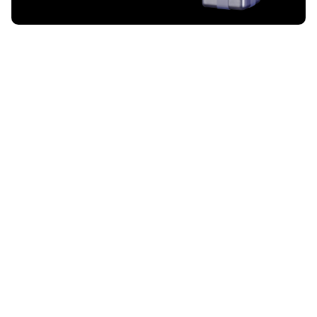
7º Aniversario de XT: ¡Celebra 7 Años de Confianza,
Innovación y $5 Millones en Recompensas!
¡XT cumple 7 años! Regístrate a diario, opera, invita amigos y
desbloquea recompensas en criptomonedas por valor de millones
este mes.
2025-10-17