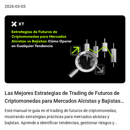
crítica de la gestión de riesgos y cómo implementar eficazmente
2026-03-05
esta estrategia en la plataforma XT.
Las Mejores Estrategias de Trading de Futuros de
Criptomonedas para Mercados Alcistas y Bajistas:
El Libro de Estrategias Completo del Trader
Este manual te guía en el trading de futuros de criptomonedas,
mostrando estrategias prácticas para mercados alcistas y
bajistas. Aprende a identificar tendencias, gestionar riesgos y
operar según el mercado actual—sin necesidad de hacer