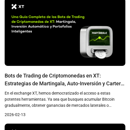
Bots de Trading de Criptomonedas en XT:
Estrategias de Martingala, Auto-Inversión y Cartera
Inteligente
En el exchange XT, hemos democratizado el acceso a estas
potentes herramientas. Ya sea que busques acumular Bitcoin
gradualmente, obtener ganancias de mercados laterales o
gestionar una compleja cesta de altcoins, el conjunto de bots de
2026-02-13
trading de XT te proporciona la infraestructura necesaria para
operar de forma más inteligente, no más difícil.