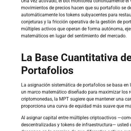
Una vez activado, el bot monitorea continuamente el 
movimientos de precios hacen que su portafolio se de
automáticamente los tokens subyacentes para restaur
conjeturas y la fricción operativa de la gestión de por
múltiples activos que operan de forma autónoma, ej
matemáticos en lugar del sentimiento del mercado.
La Base Cuantitativa d
Portafolios
La asignación sistemática de portafolios se basa en l
un marco matemático diseñado para maximizar los ren
criptomonedas, la MPT sugiere que mantener una cana
proporciona una curva de equidad más suave que mant
Al asignar capital entre múltiples criptoactivos —co
descentralizadas y tokens de infraestructura— usted d