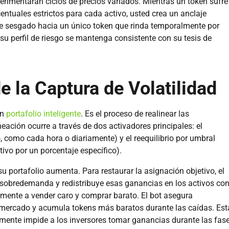
erimentarán ciclos de precios variados. Mientras un token sufre
rcentuales estrictos para cada activo, usted crea un anclaje
ente sesgado hacia un único token que rinda temporalmente por
u perfil de riesgo se mantenga consistente con su tesis de
de la Captura de Volatilidad
un
portafolio inteligente
. Es el proceso de realinear las
eación ocurre a través de dos activadores principales: el
o, como cada hora o diariamente) y el reequilibrio por umbral
ivo por un porcentaje específico).
su portafolio aumenta. Para restaurar la asignación objetivo, el
sobredemanda y redistribuye esas ganancias en los activos co
mente a vender caro y comprar barato. El bot asegura
 mercado y acumula tokens más baratos durante las caídas. Est
lmente impide a los inversores tomar ganancias durante las fas