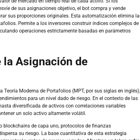
valor de mercado en tiempo real de cada activo. Si los
svíe de sus asignaciones objetivo, el bot compra y vende
ar sus proporciones originales. Esta automatización elimina la
tafolios. Permite a los inversores construir índices complejos de
ecutando operaciones estrictamente basadas en parámetros
e la Asignación de
a Teoría Moderna de Portafolios (MPT, por sus siglas en inglés)
dimientos para un nivel dado de riesgo. En el contexto de las
sta diversificada de activos con correlaciones variables
ener un solo activo altamente volátil.
mo blockchains de capa uno, protocolos de finanzas
ispersa su riesgo. La base cuantitativa de esta estrategia