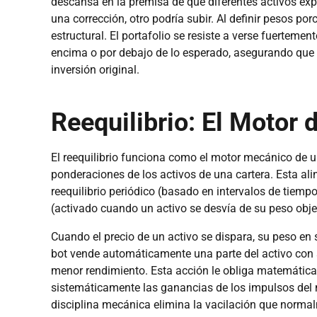
descansa en la premisa de que diferentes activos exp
una corrección, otro podría subir. Al definir pesos po
estructural. El portafolio se resiste a verse fuertem
encima o por debajo de lo esperado, asegurando que s
inversión original.
Reequilibrio: El Motor 
El reequilibrio funciona como el motor mecánico de 
ponderaciones de los activos de una cartera. Esta alin
reequilibrio periódico (basado en intervalos de tiemp
(activado cuando un activo se desvía de su peso objet
Cuando el precio de un activo se dispara, su peso en 
bot vende automáticamente una parte del activo con 
menor rendimiento. Esta acción le obliga matemática
sistemáticamente las ganancias de los impulsos del
disciplina mecánica elimina la vacilación que norma