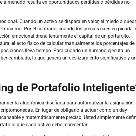
que a menudo resulta en oportunidades perdidas o pérdidas no
mocional. Cuando un activo se dispara en valor, el miedo a qued
l máximo. Por el contrario, cuando los precios caen en picada, 
cción emocional drena lentamente el capital de un portafolio.
ura, el acto físico de calcular manualmente los porcentajes de
ar posiciones lleva tiempo. Para cuando un humano ejecuta un
haber cambiado, lo que genera un deslizamiento significativo y u
ng de Portafolio Inteligente
ramienta algorítmica diseñada para automatizar la asignación,
de criptomonedas. En lugar de obligarlo a actuar como un day
s incansable y matemáticamente preciso. Usted simplemente defi
rtafolio que cada activo debe representar.