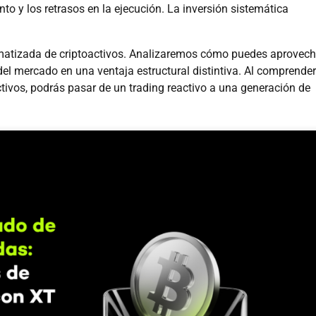
y los retrasos en la ejecución. La inversión sistemática
omatizada de criptoactivos. Analizaremos cómo puedes aprovech
ad del mercado en una ventaja estructural distintiva. Al comprender
tivos, podrás pasar de un trading reactivo a una generación de