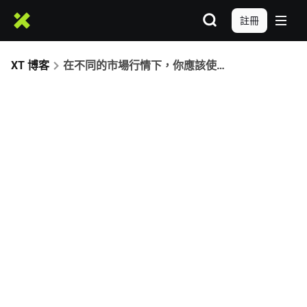
註冊
XT 博客
在不同的市場行情下，你應該使用哪種 XT 交易機器人？加密貨幣交易者完整指南