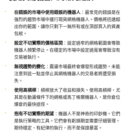
在錯誤的市場中使用錯誤的機器人
：最常見的錯誤是在
強烈的趨勢市場中運行現貨網格機器人。價格將迅速超
出你的範圍，讓你只剩下一無所有或在頂部買入的資產
包袱。
設定不切實際的價格區間
：設定過窄的網格範圍會導致
機器人頻繁停止。在穩定的市場中設定過寬會導致沒有
交易被執行。
無視趨勢的變化
：震盪市場最終會爆發形成趨勢。未能
注意到這一點並停止其網格機器人的交易者將遭受損
失。
使用高槓
桿
：槓桿放大了收益和損失。使用高槓桿，尤
其是在動盪條件下的網格或馬丁格爾機器人，是你倉位
爆倉的最快途徑。
抱有不切實際的期望
：機器人不是神奇的印鈔機。它們
是執行策略的工具。它們會有虧損期並需要仔細管理。
期待穩定、有紀律的執行，而不是保證暴富。