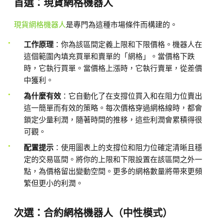
首選：現貨網格機器人
現貨網格機器人
是專門為這種市場條件而構建的。
工作原理
：你為該區間定義上限和下限價格。機器人在
這個範圍內填充買單和賣單的「網格」。當價格下跌
時，它執行買單。當價格上漲時，它執行賣單，從差價
中獲利。
為什麼有效
：它自動化了在支撐位買入和在阻力位賣出
這一簡單而有效的策略。每次價格穿過網格線時，都會
鎖定少量利潤，隨著時間的推移，這些利潤會累積得很
可觀。
配置提示
：使用圖表上的支撐位和阻力位確定清晰且穩
定的交易區間。將你的上限和下限設置在該區間之外一
點，為價格留出變動空間。更多的網格數量將帶來更頻
繁但更小的利潤。
次選：合約網格機器人（中性模式）