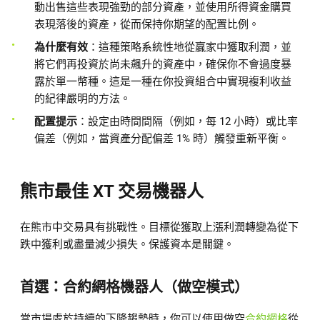
動出售這些表現強勁的部分資產，並使用所得資金購買
表現落後的資產，從而保持你期望的配置比例。
為什麼有效
：這種策略系統性地從贏家中獲取利潤，並
將它們再投資於尚未飆升的資產中，確保你不會過度暴
露於單一幣種。這是一種在你投資組合中實現複利收益
的紀律嚴明的方法。
配置提示
：設定由時間間隔（例如，每 12 小時）或比率
偏差（例如，當資產分配偏差 1% 時）觸發重新平衡。
熊市最佳 XT 交易機器人
在熊市中交易具有挑戰性。目標從獲取上漲利潤轉變為從下
跌中獲利或盡量減少損失。保護資本是關鍵。
首選：合約網格機器人（做空模式）
當市場處於持續的下降趨勢時，你可以使用做空
合約網格
從