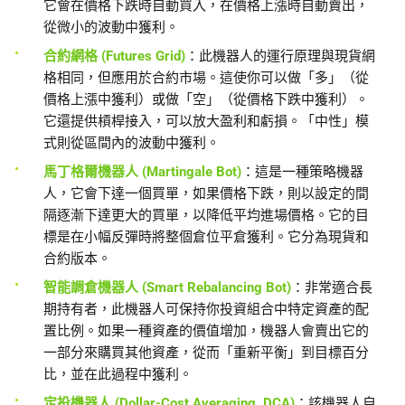
它會在價格下跌時自動買入，在價格上漲時自動賣出，
從微小的波動中獲利。
合約網格 (Futures Grid)
：此機器人的運行原理與現貨網
格相同，但應用於合約市場。這使你可以做「多」（從
價格上漲中獲利）或做「空」（從價格下跌中獲利）。
它還提供槓桿接入，可以放大盈利和虧損。「中性」模
式則從區間內的波動中獲利。
馬丁格爾機器人 (Martingale Bot)
：這是一種策略機器
人，它會下達一個買單，如果價格下跌，則以設定的間
隔逐漸下達更大的買單，以降低平均進場價格。它的目
標是在小幅反彈時將整個倉位平倉獲利。它分為現貨和
合約版本。
智能調倉機器人 (Smart Rebalancing Bot)
：非常適合長
期持有者，此機器人可保持你投資組合中特定資產的配
置比例。如果一種資產的價值增加，機器人會賣出它的
一部分來購買其他資產，從而「重新平衡」到目標百分
比，並在此過程中獲利。
定投機器人 (Dollar-Cost Averaging, DCA)
：該機器人自