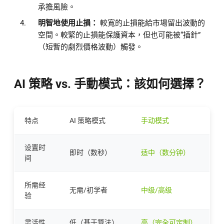
承擔風險。
明智地使用止損：
較寬的止損能給市場留出波動的
空間。較緊的止損能保護資本，但也可能被“插針”
（短暫的劇烈價格波動）觸發。
AI 策略 vs. 手動模式：該如何選擇？
特点
AI 策略模式
手动模式
设置时
即时（数秒）
适中（数分钟）
间
所需经
无需/初学者
中级/高级
验
灵活性
低（基于算法）
高（完全可定制）