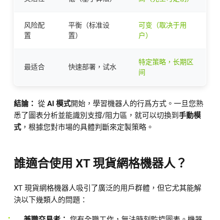
风险配
平衡（标准设
可变（取决于用
置
置）
户）
特定策略，长期区
最适合
快速部署，试水
间
結論：
從
AI 模式
開始，學習機器人的行爲方式。一旦您熟
悉了圖表分析並能識別支撐/阻力區，就可以切換到
手動模
式
，根據您對市場的具體判斷來定製策略。
誰適合使用 XT 現貨網格機器人？
XT 現貨網格機器人吸引了廣泛的用戶群體，但它尤其能解
決以下幾類人的問題：
兼職交易者：
您有全職工作，無法時刻監控圖表。機器