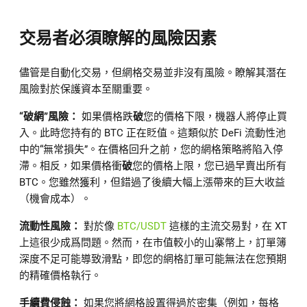
交易者必須瞭解的風險因素
儘管是自動化交易，但網格交易並非沒有風險。瞭解其潛在
風險對於保護資本至關重要。
“破網”風險：
如果價格跌
破
您的價格下限，機器人將停止買
入。此時您持有的 BTC 正在貶值。這類似於 DeFi 流動性池
中的“無常損失”。在價格回升之前，您的網格策略將陷入停
滯。相反，如果價格衝
破
您的價格上限，您已過早賣出所有
BTC。您雖然獲利，但錯過了後續大幅上漲帶來的巨大收益
（機會成本）。
流動性風險：
對於像
BTC/USDT
這樣的主流交易對，在 XT
上這很少成爲問題。然而，在市值較小的山寨幣上，訂單簿
深度不足可能導致滑點，即您的網格訂單可能無法在您預期
的精確價格執行。
手續費侵蝕：
如果您將網格設置得過於密集（例如，每格