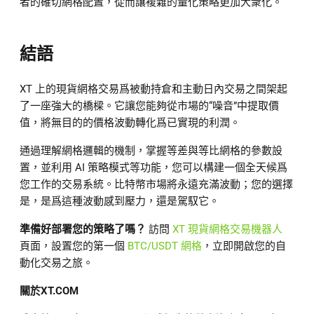
者的確切網格配置，從而讓複雜的量化策略更加大衆化。
結語
XT 上的現貨網格交易爲被動持倉和主動日內交易之間架起
了一座強大的橋樑。它讓您能夠從市場的“噪音”中提取價
值，將無目的的價格波動轉化爲已實現的利潤。
通過理解網格邏輯的機制，掌握等差與等比網格的參數設
置，並利用 AI 策略模式等功能，您可以構建一個全天候爲
您工作的交易系統。比特幣市場將永遠充滿波動；您的選擇
是，是爲這種波動感到壓力，還是駕馭它。
準備好部署您的策略了嗎？
訪問
XT 現貨網格交易機器人
頁面，設置您的第一個
BTC/USDT 網格
，立即開啟您的自
動化交易之旅。
關於
XT.COM