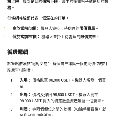
格上限
，底部是您的
價格下限
。網中的每個格子就是您的
網
格
。
每條網格線都代表一個潛在的訂單。
高於當前市價：
機器人會掛上待處理的
限價賣單
。
低於當前市’價：
機器人會掛上待處理的
限價買單
。
循環邏輯
該策略依賴於“配對交易”。每個買單都與一個更高價位的相
應賣單相關聯。
入場：
價格跌至 98,000 USDT。機器人觸發一個買
單。
出場：
價格反彈回 98,500 USDT。機器人爲在
98,000 USDT 買入的特定數量資產觸發一個賣單。
利潤：
這兩個價位之間的差額（扣除手續費後）就
是您已實現的利潤。