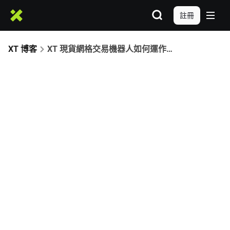
註冊
XT 博客
XT 現貨網格交易機器人如何運作：策略邏輯、參數設置和 BTC 實戰案例解析