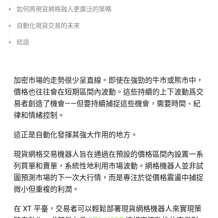
如何將現貨網格融入更廣泛的策略
自動化現貨交易的未來
結語
加密市場的走勢很少呈直線。即使在強勁的牛市或熊市中，
價格也往往會在短期區間內波動。這些持續的上下波動爲交
易者創造了機會——但要持續捕捉這些機會，需要時間、紀
律和情緒控制。
這正是自動化發揮其強大作用的地方。
現貨網格交易機器人旨在通過在預設的價格區間內設置一系
列買單和賣單，系統性地利用市場波動。網格機器人並非試
圖預測市場的下一次大行情，而是專注於從價格震盪中捕捉
微小但重複的利潤。
在 XT 平臺，交易者可以輕鬆部署現貨網格機器人來實現策