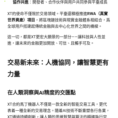
協作共進
：開發者、合作伙伴與用戶共同參與平臺成長
XT的使命不僅限於交易領域。平臺還積極推進
RWA（真實
世界資產）項目
，將區塊鏈技術與現實金融體系相結合，爲
全球用戶搭建起傳統金融與去中心化世界之間的橋樑。
這一切，都是XT更宏大願景的一部分——讓科技與人性並
進，讓未來的金融更加開放、可信、且觸手可及。
交易新未來：人機協同，讓智慧更有
力量
在人類洞察與AI精度的交匯點
XT合約馬丁機器人不僅是一款全新的智能交易工具，更代
表着一種全新的交易理念。隨着AI技術不斷重塑各行各業，
XT通過持續創新，讓人類的思維智慧與算法的精確執行完