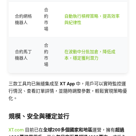
合
合約網格
約
自動執行槓桿策略，提高效率
機器人
市
與紀律性
場
合
合約馬丁
約
在波動中分批加倉，降低成
機器人
市
本，穩定獲利潛力
場
三款工具均已無縫集成至
XT App
中，用戶可以實時監控運
行情況、查看訂單詳情，並隨時調整參數，輕鬆實現策略優
化。
規模、安全與穩定並行
XT.com
目前已在
全球200多個國家和地區
運營，擁有
超過