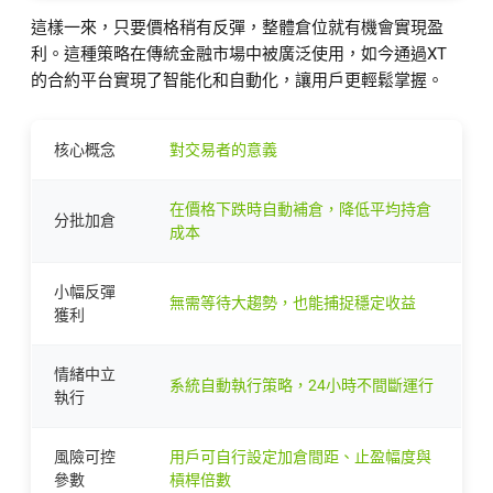
這樣一來，只要價格稍有反彈，整體倉位就有機會實現盈
利。這種策略在傳統金融市場中被廣泛使用，如今通過XT
的合約平台實現了智能化和自動化，讓用戶更輕鬆掌握。
核心概念
對交易者的意義
在價格下跌時自動補倉，降低平均持倉
分批加倉
成本
小幅反彈
無需等待大趨勢，也能捕捉穩定收益
獲利
情緒中立
系統自動執行策略，24小時不間斷運行
執行
風險可控
用戶可自行設定加倉間距、止盈幅度與
參數
槓桿倍數