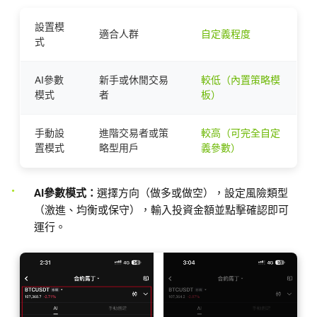
設置模
適合人群
自定義程度
式
AI參數
新手或休閒交易
較低（內置策略模
模式
者
板）
手動設
進階交易者或策
較高（可完全自定
置模式
略型用戶
義參數）
AI參數模式：
選擇方向（做多或做空），設定風險類型
（激進、均衡或保守），輸入投資金額並點擊確認即可
運行。