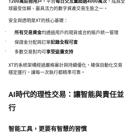
1200萬註冊用戶
。平台
每日交互量超過4000萬次
，成爲全
球最受信賴、最具活力的數字資產交易生態之一。
安全與透明是XT的核心基礎：
所有交易資金
均通過用戶的現貨或合約賬戶統一管理
保證金分配與訂單
記錄全程可查
多數交易對均可
享受返傭支持
XT的系統架構經過嚴格審計與持續優化，確保自動化交易
穩定運行，讓每一次執行都精準可靠。
AI時代的理性交易：讓智能與責任並
行
智能工具，更要有智慧的習慣