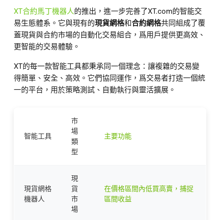
XT合約馬丁機器人
的推出，進一步完善了XT.com的智能交
易生態體系。它與現有的
現貨網格
和
合約網格
共同組成了覆
蓋現貨與合約市場的自動化交易組合，爲用戶提供更高效、
更智能的交易體驗。
XT的每一款智能工具都秉承同一個理念：讓複雜的交易變
得簡單、安全、高效。它們協同運作，爲交易者打造一個統
一的平台，用於策略測試、自動執行與靈活擴展。
市
場
智能工具
主要功能
類
型
現
現貨網格
貨
在價格區間內低買高賣，捕捉
機器人
市
區間收益
場