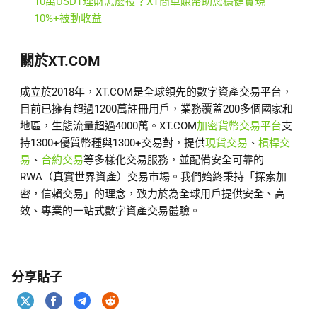
10萬USDT理財怎麼投？XT簡單賺幣助您穩健實現
10%+被動收益
關於XT.COM
成立於2018年，XT.COM是全球領先的數字資產交易平台，
目前已擁有超過1200萬註冊用戶，業務覆蓋200多個國家和
地區，生態流量超過4000萬。XT.COM
加密貨幣交易平台
支
持1300+優質幣種與1300+交易對，提供
現貨交易
、
槓桿交
易
、
合約交易
等多樣化交易服務，並配備安全可靠的
RWA（真實世界資產）交易市場。我們始終秉持「探索加
密，信賴交易」的理念，致力於為全球用戶提供安全、高
效、專業的一站式數字資產交易體驗。
分享貼子