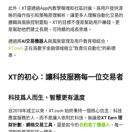
此外，XT還通過App內教學模塊和社區討論，爲用戶提供清
晰的操作指引和策略原理解析，讓更多人理解自動化交易的
邏輯與風險控制要點。XT的目標不僅是幫助用戶賺錢，更
是幫助他們建立長期、可持續的成長思維。
通過將
AI交易機器人
與風險管理及用戶教育相結合，
XT.com
正在爲數字金融領域樹立“負責任自動化”的新標
準。
XT的初心：讓科技服務每一位交易者
科技爲人而生，智慧更有溫度
自2018年成立以來，XT.com 始終秉持一個核心信念：科技
應當服務於人，而不是讓人依附於科技。無論是
XT Earn 理
財計劃
、
網格交易工具
，還是如今的
合約馬丁機器人
，每一