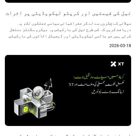
تیل کی قیمتیں اور کرپٹو لیکویڈیٹی پر اثرات
سپلائی کے چکروں سے لے کر جغرافیائی سیاسی جھٹکوں تک، یہ
دریافت کریں کہ کس طرح تیل کی مارکیٹس وہ میکرو سگنلز منتقل
کرتی ہیں جو عالمی لیکویڈیٹی اور ڈیجیٹل اثاثوں کی مارکیٹس
کو متاثر کرتے ہیں۔
2026-03-18