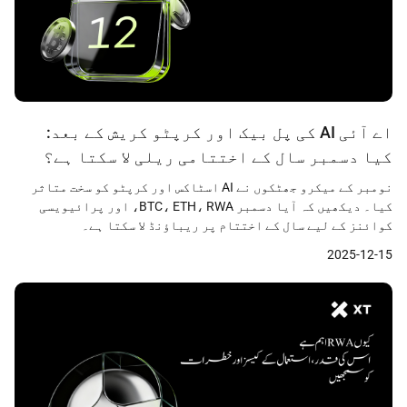
اے آئی AI کی پل بیک اور کرپٹو کریش کے بعد:
کیا دسمبر سال کے اختتامی ریلی لا سکتا ہے؟
نومبر کے میکرو جھٹکوں نے AI اسٹاکس اور کرپٹو کو سخت متاثر
کیا۔ دیکھیں کہ آیا دسمبر BTC، ETH، RWA، اور پرائیویسی
کوائنز کے لیے سال کے اختتام پر ریباؤنڈ لا سکتا ہے۔
2025-12-15