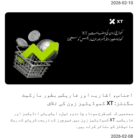
2026-02-10
اجناس، اشاریے اور فاریکس بطور مارکیٹ
سگنلز: XT کموڈیٹیز زون کی تلاش
سمجھیں کہ کس طرح سونا، چاندی، تیل، ایکویٹی انڈیکسز اور
فاریکس، XT کموڈیٹیز زون میں فیوچرز کے ذریعے کرپٹو کے رسک
سائیکلز کو متاثر کرتے ہیں۔
2026-02-08