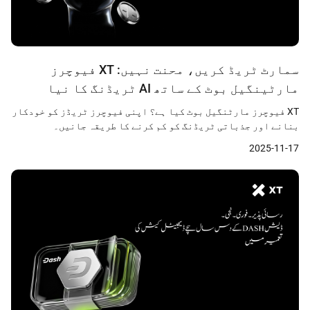
سمارٹ ٹریڈ کریں، محنت نہیں: XT فیوچرز
مارٹینگیل بوٹ کے ساتھ AI ٹریڈنگ کا نیا
انقلاب۔
XT فیوچرز مارٹنگیل بوٹ کیا ہے؟ اپنی فیوچرز ٹریڈز کو خودکار
بنانے اور جذباتی ٹریڈنگ کو کم کرنے کا طریقہ جانیں۔
2025-11-17