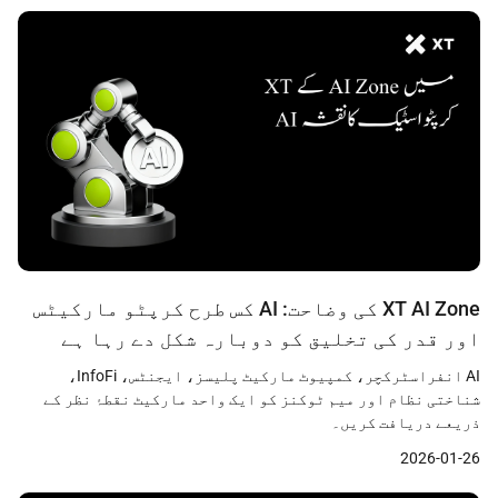
XT AI Zone کی وضاحت: AI کس طرح کرپٹو مارکیٹس
اور قدر کی تخلیق کو دوبارہ شکل دے رہا ہے
AI انفراسٹرکچر، کمپیوٹ مارکیٹ پلیسز، ایجنٹس، InfoFi،
شناختی نظام اور میم ٹوکنز کو ایک واحد مارکیٹ نقطۂ نظر کے
ذریعے دریافت کریں۔
2026-01-26