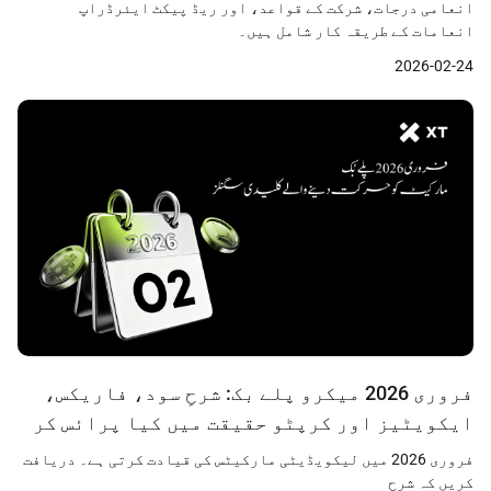
انعامی درجات، شرکت کے قواعد، اور ریڈ پیکٹ ایئرڈراپ
انعامات کے طریقہ کار شامل ہیں۔
2026-02-24
فروری 2026 میکرو پلے بک: شرحِ سود، فاریکس،
ایکویٹیز اور کرپٹو حقیقت میں کیا پرائس کر
رہے ہیں
فروری 2026 میں لیکویڈیٹی مارکیٹس کی قیادت کرتی ہے۔ دریافت
کریں کہ شرح