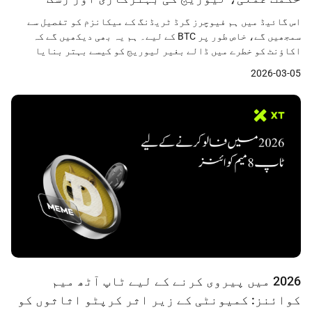
مینجمنٹ گائیڈ
اس گائیڈ میں ہم فیوچرز گرڈ ٹریڈنگ کے میکانزم کو تفصیل سے
سمجھیں گے، خاص طور پر BTC کے لیے۔ ہم یہ بھی دیکھیں گے کہ
اکاؤنٹ کو خطرے میں ڈالے بغیر لیوریج کو کیسے بہتر بنایا
جائے، رسک مینجمنٹ کی اہمیت کیا ہے، اور اس حکمت عملی کو XT
2026-03-05
پلیٹ فارم پر مؤثر طریقے سے کیسے استعمال کیا جائے۔
2026 میں پیروی کرنے کے لیے ٹاپ آٹھ میم
کوائنز: کمیونٹی کے زیر اثر کرپٹو اثاثوں کو