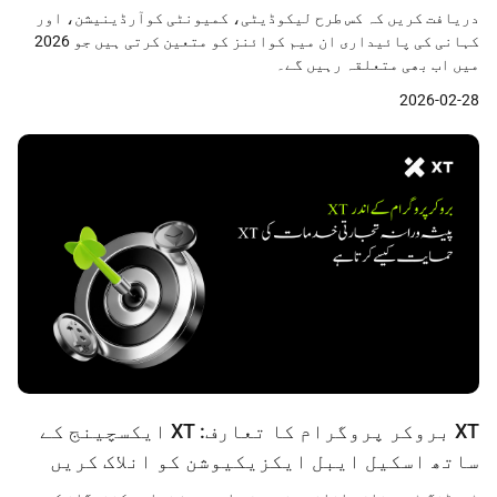
سمجھنا
دریافت کریں کہ کس طرح لیکوڈیٹی، کمیونٹی کوآرڈینیشن، اور
کہانی کی پائیداری ان میم کوائنز کو متعین کرتی ہیں جو 2026
میں اب بھی متعلقہ رہیں گے۔
2026-02-28
XT بروکر پروگرام کا تعارف: XT ایکسچینج کے
ساتھ اسکیل ایبل ایکزیکیوشن کو انلاک کریں