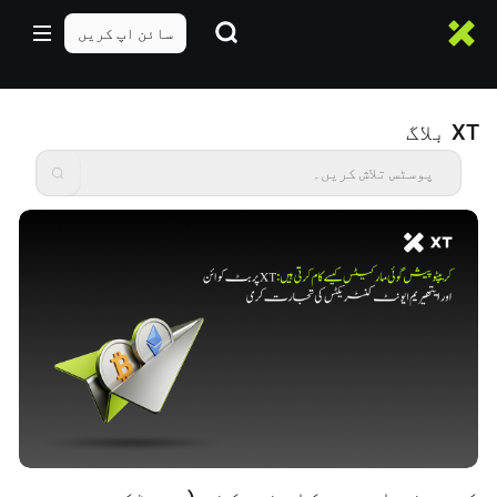
سائن اپ کریں
XT بلاگ