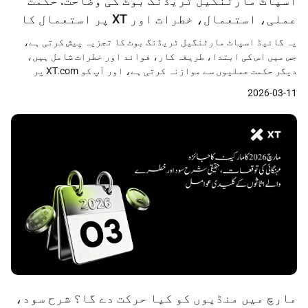
اسپاٹ مارٹنگیل ٹریڈنگ بوٹ کی وضاحت: حکمت
عملی، استعمال، خطرات اور XT پر استعمال کا
طریقہ
یہ گائیڈ اسپاٹ مارٹنگیل ٹریڈنگ بوٹ کا تجزیہ پیش کرتی ہے،
جس میں اس کی ابتدا، طریقہ کار، فوائد اور خطرات شامل ہیں،
دیگر حکمت عملیوں سے موازنہ کرتی ہے، اور آپ کو XT.com پر
مؤثر استعمال کرنا سکھاتی ہے تاکہ یہ جان سکیں کہ آیا یہ آپ کے
2026-03-11
سرمایہ کاری کے اہداف کے لیے موزوں ہے۔
مارچ میں منڈیوں کو کیا حرکت دے گا؟ شرح سود،