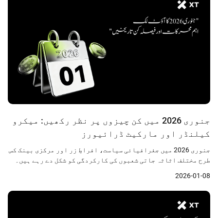
جنوری 2026 میں کن چیزوں پر نظر رکھیں: میکرو
کیلنڈر اور مارکیٹ ڈرائیورز
جنوری 2026 میں جغرافیائی سیاست، افراطِ زر اور مرکزی بینک کس
طرح مختلف اثاثہ جاتی شعبوں کی کارکردگی کو شکل دے رہے ہیں۔
2026-01-08