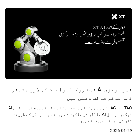
غیر مرکزی AI نیٹ ورکس: مراعات کس طرح مشینی
ذہانت کو طاقت دیتی ہیں
TAO سے AGI تک، یہ رہنما وضاحت کرتا ہے کہ کس طرح غیرمرکزی AI
ٹوکنز دراصل AI ماڈلز کی ملکیت کے بجائے ہم آہنگی کے طریقۂ
کار کی نمائندگی کرتے ہیں۔
2026-01-29