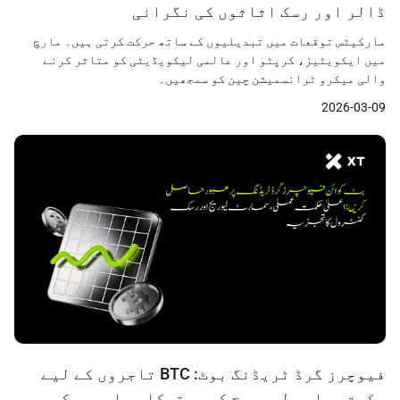
ڈالر اور رسک اثاثوں کی نگرانی
مارکیٹس توقعات میں تبدیلیوں کے ساتھ حرکت کرتی ہیں۔ مارچ
میں ایکویٹیز، کرپٹو اور عالمی لیکویڈیٹی کو متاثر کرنے
والی میکرو ٹرانسمیشن چین کو سمجھیں۔
2026-03-09
فیوچرز گرڈ ٹریڈنگ بوٹ: BTC تاجروں کے لیے
حکمت عملی، لیوریج کی بہترکاری اور رسک