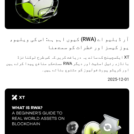
آر ڈبلیو اے (RWA) کیوں اہم ہے: اس کی ویلیو،
یوز کیسز اور خطرات کو سمجھنا
XT ایکسچینج کے ساتھ یہ دریافت کریں کہ کس طرح ٹوکنائزڈ
بانڈز، رئیل اسٹیٹ اور دیگر RWA مستحکم منافع پیدا کرتے ہیں
اور کرپٹو پورٹ فولیوز کو متنوع بناتے ہیں۔
2025-12-01