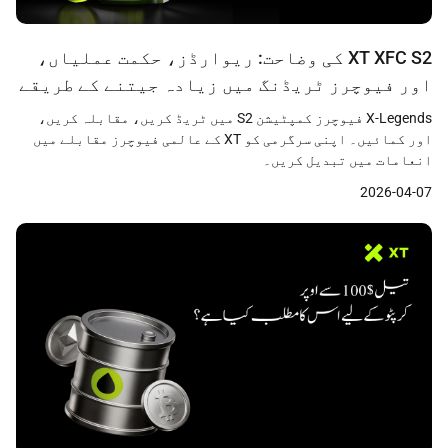
XT XFC S2 کی وضاحت: ریوارڈز، حکمت عملیاں،
اور فیوچرز ٹریڈنگ میں زیادہ جیتنے کے طریقے
X-Legends فیوچرز کمپٹیشن S2 میں ٹریڈ کریں، مقابلہ کریں،
اور کمائیں۔ اپنی سرگرمی کو XT کے عالمی فیوچرز مقابلے میں
انعامات میں تبدیل کریں۔
2026-04-07