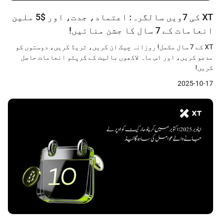
XT کی 7ویں سالگرہ: اعتماد، جدت، اور $5 ملین
انعامات کے 7 سال کا جشن منائیں!
XT کے 7 سال مکمل! روزانہ چیک ان کریں، ٹریڈ کریں، دوستوں کو
مدعو کریں، اور اس ماہ لاکھوں مالیت کے کرپٹو انعامات حاصل
کریں!
2025-10-17