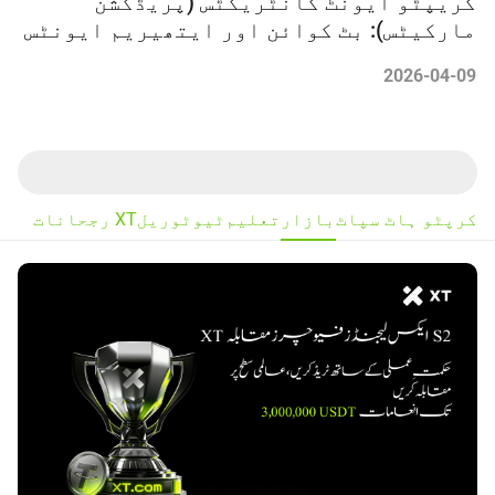
کریپٹو ایونٹ کانٹریکٹس (پریڈکشن
مارکیٹس): بٹ کوائن اور ایتھیریم ایونٹس
میں ٹریڈنگ کیسے کریں
2026-04-09
کرپٹو ہاٹ سپاٹ
بازار
تعلیم
ٹیوٹوریل
XT رجحانات