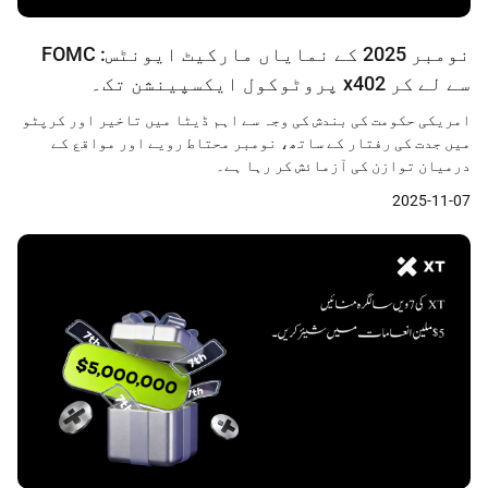
نومبر 2025 کے نمایاں مارکیٹ ایونٹس: FOMC
سے لے کر x402 پروٹوکول ایکسپینشن تک۔
امریکی حکومت کی بندش کی وجہ سے اہم ڈیٹا میں تاخیر اور کرپٹو
میں جدت کی رفتار کے ساتھ، نومبر محتاط رویے اور مواقع کے
درمیان توازن کی آزمائش کر رہا ہے۔
2025-11-07