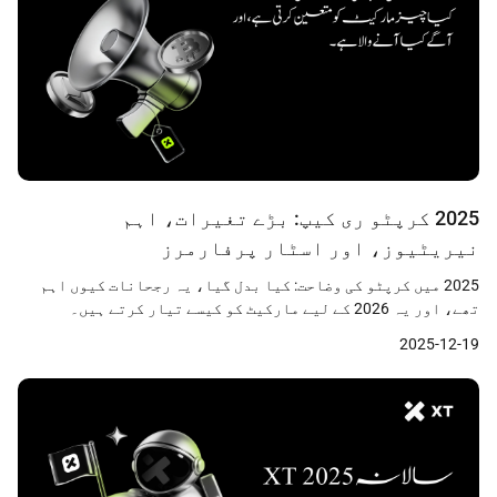
2025 کرپٹو ری کیپ: بڑے تغیرات، اہم
نیریٹیوز، اور اسٹار پرفارمرز
2025 میں کرپٹو کی وضاحت: کیا بدل گیا، یہ رجحانات کیوں اہم
تھے، اور یہ 2026 کے لیے مارکیٹ کو کیسے تیار کرتے ہیں۔
2025-12-19