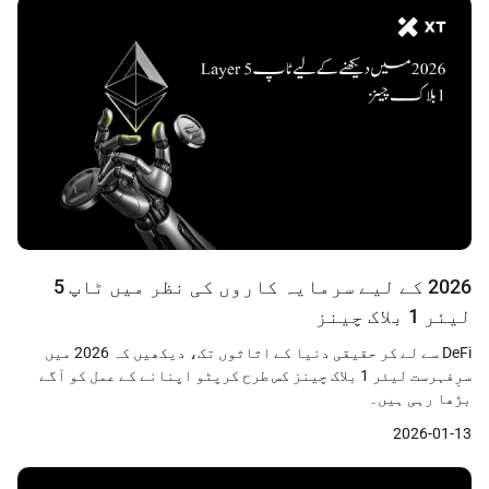
2026 کے لیے سرمایہ کاروں کی نظر میں ٹاپ 5
لیئر 1 بلاک چینز
DeFi سے لے کر حقیقی دنیا کے اثاثوں تک، دیکھیں کہ 2026 میں
سرِفہرست لیئر 1 بلاک چینز کس طرح کرپٹو اپنانے کے عمل کو آگے
بڑھا رہی ہیں۔
2026-01-13