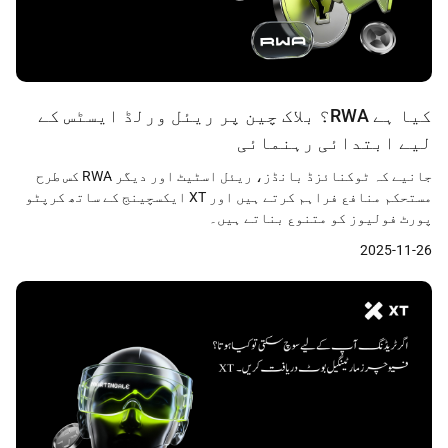
کیا ہے RWA؟ بلاک چین پر ریئل ورلڈ ایسٹس کے
لیے ابتدائی رہنمائی
جانیے کہ ٹوکنائزڈ بانڈز، ریئل اسٹیٹ اور دیگر RWA کس طرح
مستحکم منافع فراہم کرتے ہیں اور XT ایکسچینج کے ساتھ کرپٹو
پورٹ فولیوز کو متنوع بناتے ہیں۔
2025-11-26