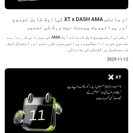
ان سائٹس XT x DASH AMA کی: ایک قابل توسیع
اور پرائیویٹ پیمنٹ نیٹ ورک کی تعمیر
ایکس ٹی ایکسچینج ڈیش کے ساتھ ایک AMA کی میزبانی کر رہا ہے،
جس میں فوری ادائیگیوں، پرائیویسی، گورننس، اور ڈیجیٹل کیش
کے مستقبل پر گفتگو کی جائے گی۔
2025-11-12