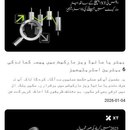
بیئر یا سائیڈ ویز مارکیٹ میں پیسہ کمانے کی
6 بہترین اسٹریٹیجیز
یہ مضمون آپ کو عملی حکمتِ عملیوں سے آگاہ کرے گا تاکہ آپ نہ
صرف مندی یا سائیڈ ویز مارکیٹس میں برقرار رہ سکیں بلکہ ان
میں ترقی بھی کر سکیں۔ ہم مختلف طریقوں کا احاطہ کریں گے، جن
میں ڈالر کاسٹ ایوریجنگ سے لے کر جدید ٹریڈنگ طریقے شامل
2026-01-04
ہیں، اور یہ بھی واضح کریں گے کہ مخصوص ٹولز—جیسے XT
ایکسچینج کی جانب سے فراہم کردہ سہولیات—کس طرح آپ کو
اعتماد کے ساتھ ان ادوار سے نمٹنے میں مدد دے سکتی ہیں۔