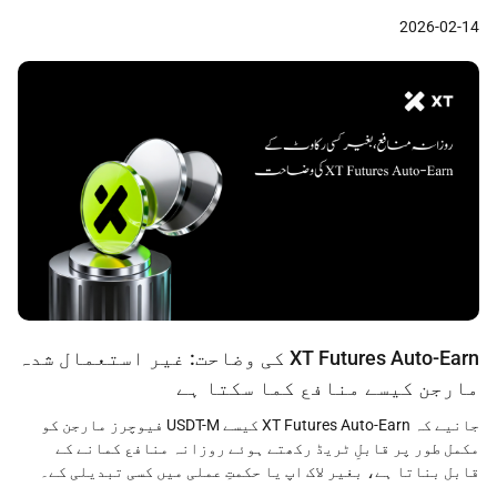
2026-02-14
XT Futures Auto-Earn کی وضاحت: غیر استعمال شدہ
مارجن کیسے منافع کما سکتا ہے
جانیے کہ XT Futures Auto-Earn کیسے USDT-M فیوچرز مارجن کو
مکمل طور پر قابلِ ٹریڈ رکھتے ہوئے روزانہ منافع کمانے کے
قابل بناتا ہے، بغیر لاک اپ یا حکمتِ عملی میں کسی تبدیلی کے۔