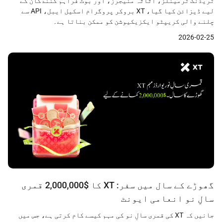
ٹریڈنگ ٹرمینلز، اثاثہ منیجرز، اور بوٹ فراہم کنندگان کے
لیے ڈیزائن کیا گیا، XT بروکر پروگرام اسکیل ایبل، API سے
چلنے والی کریپٹو ایکزیکیوشن کو ممکن بناتا ہے۔
2026-02-25
گھوڑے کے سال میں سفر: XT کا $2,000,000 قمری
سالِ نو انعامی ایونٹ
جانیں کہ XT کی قمری سالِ نو کی مہم کیسے کام کرتی ہے، جس میں