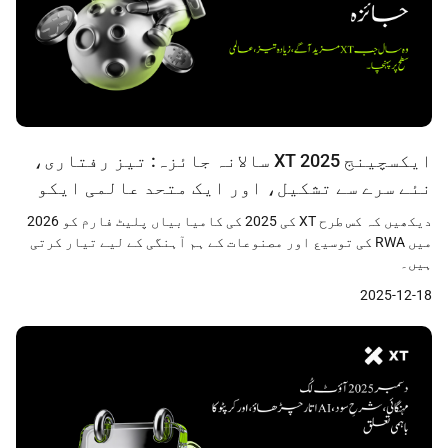
ایکسچینج XT 2025 سالانہ جائزہ: تیز رفتاری،
نئے سرے سے تشکیل، اور ایک متحد عالمی ایکو
سسٹم کا عروج
دیکھیں کہ کس طرح XT کی 2025 کی کامیابیاں پلیٹ فارم کو 2026
میں RWA کی توسیع اور مصنوعات کے ہم آہنگی کے لیے تیار کرتی
ہیں۔
2025-12-18