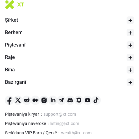
Şîrket
Berhem
Piştevanî
Raje
Biha
Bazirganî
Piştevaniya kiryar
：
support@xt.com
Piştevaniya naverokê
：
listing@xt.com
Serlêdana VIP Earn / Qerzê
：
wealth@xt.com