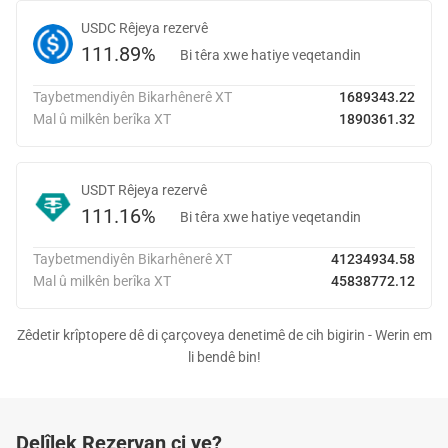
USDC
Rêjeya rezervê
111.89%
Bi têra xwe hatiye veqetandin
Taybetmendiyên Bikarhênerê XT
1689343.22
Mal û milkên berîka XT
1890361.32
USDT
Rêjeya rezervê
111.16%
Bi têra xwe hatiye veqetandin
Taybetmendiyên Bikarhênerê XT
41234934.58
Mal û milkên berîka XT
45838772.12
Zêdetir krîptopere dê di çarçoveya denetimê de cih bigirin - Werin em
li bendê bin!
Delîlek Rezervan çi ye?