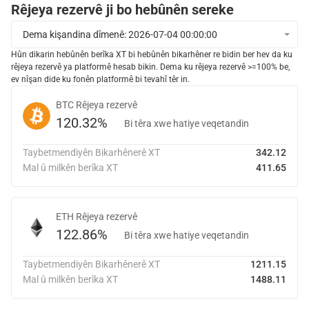
Rêjeya rezervê ji bo hebûnên sereke
Dema kişandina dîmenê: 2026-07-04 00:00:00
Hûn dikarin hebûnên berîka XT bi hebûnên bikarhêner re bidin ber hev da ku
rêjeya rezervê ya platformê hesab bikin. Dema ku rêjeya rezervê >=100% be,
ev nîşan dide ku fonên platformê bi tevahî têr in.
BTC
Rêjeya rezervê
120.32%
Bi têra xwe hatiye veqetandin
Taybetmendiyên Bikarhênerê XT
342.12
Mal û milkên berîka XT
411.65
ETH
Rêjeya rezervê
122.86%
Bi têra xwe hatiye veqetandin
Taybetmendiyên Bikarhênerê XT
1211.15
Mal û milkên berîka XT
1488.11