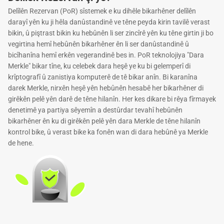
Delîlên Rezervan (PoR) sîstemek e ku dihêle bikarhêner delîlên
darayî yên ku ji hêla danûstandinê ve têne peyda kirin tavilê verast
bikin, û piştrast bikin ku hebûnên li ser zincîrê yên ku têne girtin ji bo
vegirtina hemî hebûnên bikarhêner ên li ser danûstandinê û
bicîhanîna hemî erkên vegerandinê bes in. PoR teknolojiya "Dara
Merkle" bikar tîne, ku celebek dara heşê ye ku bi gelemperî di
krîptografî û zanistiya komputerê de tê bikar anîn. Bi karanîna
darek Merkle, nirxên heşê yên hebûnên hesabê her bikarhêner di
girêkên pelê yên darê de têne hilanîn. Her kes dikare bi rêya fîrmayek
denetimê ya partiya sêyemîn a destûrdar tevahî hebûnên
bikarhêner ên ku di girêkên pelê yên dara Merkle de têne hilanîn
kontrol bike, û verast bike ka fonên wan di dara hebûnê ya Merkle
de hene.