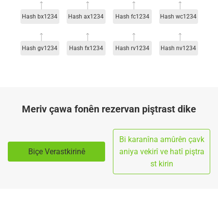
Hash bx1234
Hash ax1234
Hash fc1234
Hash wc1234
Hash gv1234
Hash fx1234
Hash rv1234
Hash nv1234
Meriv çawa fonên rezervan piştrast dike
Bi karanîna amûrên çavk
Biçe Verastkirinê
aniya vekirî ve hatî piştra
st kirin