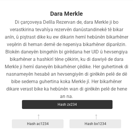
Dara Merkle
Di çarçoveya Delîla Rezervan de, dara Merkle ji bo
verastkirina tevahîya rezervên danûstandinekê tê bikar
anîn, û piştrast dike ku ew dikarin hemî hebûnên bikarhêner
veşêrin di heman demê de nepeniya bikarhêner diparêzin.
Blokên daneyên bingehîn bi girêdana her UID û hevsengiya
bikarhêner a hashkirî têne çêkirin, ku di dawiyê de dara
Merkle ji hemî daneyên bikarhêner çêdike. Her guhertinek di
nasnameyên hesabê an hevsengiyên di girêkên pelê de dê
bibe sedema guhertina koka Merkle jî. Her bikarhêner
dikare verast bike ka hebûnên wan di girêkên pelê de hene
an na.
Hash zx234
Hash ac1234
Hash bx1234