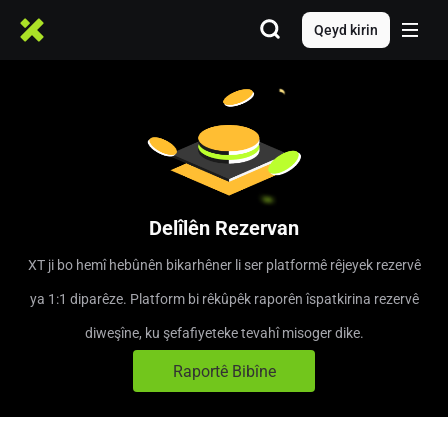
Qeyd kirin
Delîlên Rezervan
XT ji bo hemî hebûnên bikarhêner li ser platformê rêjeyek rezervê
ya 1:1 diparêze. Platform bi rêkûpêk raporên îspatkirina rezervê
diweşîne, ku şefafiyeteke tevahî misoger dike.
Raportê Bibîne