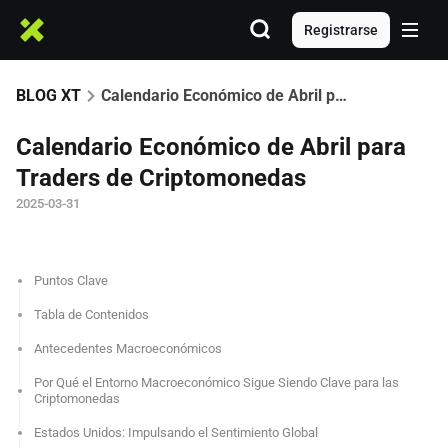
Registrarse
BLOG XT
Calendario Económico de Abril para Traders de Criptomonedas
Calendario Económico de Abril para
Traders de Criptomonedas
2025-03-31
Puntos Clave
Tabla de Contenidos
Antecedentes Macroeconómicos
Por Qué el Entorno Macroeconómico Sigue Siendo Clave para las
Criptomonedas
Estados Unidos: Impulsando el Sentimiento Global