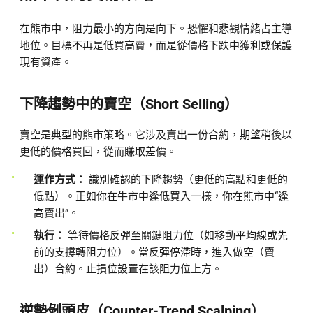
在熊市中，阻力最小的方向是向下。恐懼和悲觀情緒占主導
地位。目標不再是低買高賣，而是從價格下跌中獲利或保護
現有資產。
下降趨勢中的賣空（Short Selling）
賣空是典型的熊市策略。它涉及賣出一份合約，期望稍後以
更低的價格買回，從而賺取差價。
運作方式：
識別確認的下降趨勢（更低的高點和更低的
低點）。正如你在牛市中逢低買入一樣，你在熊市中“逢
高賣出”。
執行：
等待價格反彈至關鍵阻力位（如移動平均線或先
前的支撐轉阻力位）。當反彈停滯時，進入做空（賣
出）合約。止損位設置在該阻力位上方。
逆勢剝頭皮（Counter-Trend Scalping）