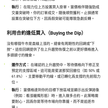
執行：
在阻力位上方設置買入掛單。當價格伴隨強勁成
交量突破時，你的訂單成交，隨後順勢獲利。止損通常
設置在突破位下方，因爲假突破可能導致急劇反轉。
利用合約逢低買入（Buying the Dip）
沒有哪個牛市是直線上漲的。總會有周期性的回調或“下
挫”。這些回調提供了在上升趨勢恢復之前以更好價格進入
多頭頭寸的機會。
運作方式：
在確認的上升趨勢中，等待價格向下修正至
預定的支撐區域。這可能是斐波那契回撤位（如 50% 或
61.8%）、主要移動平均線，或已轉化爲支撐的先前阻力
位。
執行：
當價格達到你的目標下挫區域並顯示出反彈跡象
（例如：看漲蠟燭形態）時，進入做多合約。此策略需
要耐心，因爲你是等待市場向你靠攏，而不是追逐市
場。