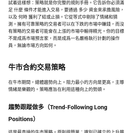
試着這樣想：策略就是你完整的規則手冊。它告訴你必須滿
足
什麼
條件才能進入交易，要通過
多少
資金來承擔風險，
以及
何時
獲利了結或止損。它從等式中剔除了情緒和猜
測。擁有可靠策略的交易者可以在下跌的市場中賺錢，而沒
有策略的交易者可能會在上漲的市場中輸得精光。你的目標
不是成爲市場預言家，而是成爲一名嚴格執行計劃的操作
員，無論市場方向如何。
牛市合約交易策略
在牛市期間，總體趨勢向上。阻力最小的方向是更高，主導
情緒是樂觀的。策略應旨在利用這種向上的勢頭。
趨勢跟蹤做多（Trend-Following Long
Positions）
這是最直接的牛市策略。原則很簡單：識別已確立的上升趨