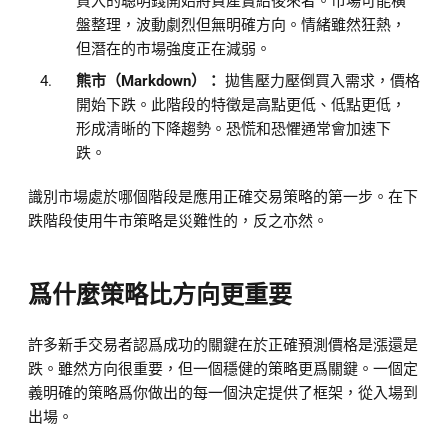
買入的聰明錢開始將資產賣給後來者。市場可能橫
盤整理，波動劇烈但無明確方向。情緒雖然狂熱，
但潛在的市場強度正在減弱。
熊市（Markdown）：
拋售壓力壓倒買入需求，價格
開始下跌。此階段的特徵是高點更低、低點更低，
形成清晰的下降趨勢。恐慌和恐懼通常會加速下
跌。
識別市場處於哪個階段是應用正確交易策略的第一步。在下
跌階段使用牛市策略是災難性的，反之亦然。
爲什麼策略比方向更重要
許多新手交易者認爲成功的關鍵在於正確預測價格是漲還是
跌。雖然方向很重要，但一個穩健的策略更爲關鍵。一個定
義明確的策略爲你做出的每一個決定提供了框架，從入場到
出場。