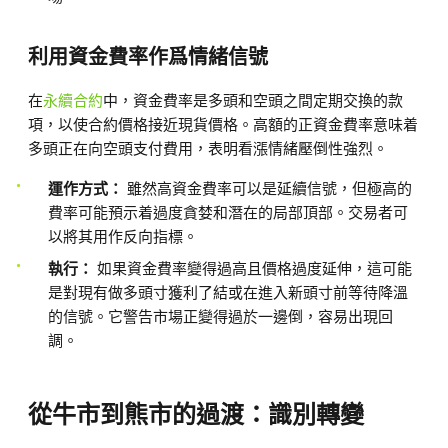
利用資金費率作爲情緒信號
在
永續合約
中，資金費率是多頭和空頭之間定期交換的款
項，以使合約價格接近現貨價格。高額的正資金費率意味着
多頭正在向空頭支付費用，表明看漲情緒壓倒性強烈。
運作方式：
雖然高資金費率可以是延續信號，但極高的
費率可能預示着過度貪婪和潛在的局部頂部。交易者可
以將其用作反向指標。
執行：
如果資金費率變得過高且價格過度延伸，這可能
是對現有做多頭寸獲利了結或在進入新頭寸前等待降溫
的信號。它警告市場正變得過於一邊倒，容易出現回
調。
從牛市到熊市的過渡：識別轉變