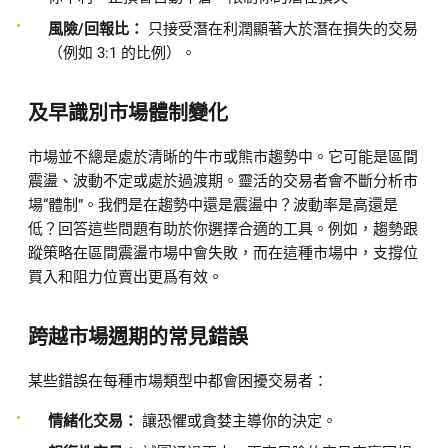
風險/回報比：
只接受潛在利潤顯著大於潛在損失的交易
（例如 3:1 的比例）。
及早識別市場體制變化
市場並不總是處於清晰的牛市或熊市趨勢中。它可能是區間
震盪、波動不定或處於過渡期。靈活的交易者會不斷分析市
場“體制”。我們是在趨勢中還是震盪中？波動率是高還是
低？回答這些問題有助於你選擇合適的工具。例如，趨勢跟
蹤策略在區間震盪市場中會失敗，而在這種市場中，支撐位
買入和阻力位賣出更爲有效。
跨越市場週期的常見錯誤
某些錯誤在每種市場類型中都會困擾交易者：
情緒化交易：
讓恐懼或貪婪主導你的決定。