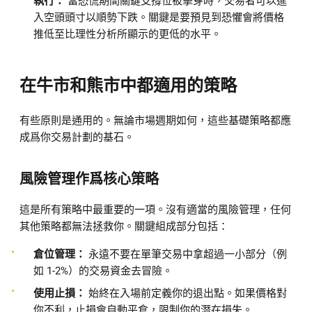
執行：
當恐慌期間關鍵支撐位被擊穿時，交易者可以進
入空頭頭寸以順勢下跌。關鍵是要預見到恐懼會將價格
推低至比理性分析所顯示的更低的水平。
在牛市和熊市中都適用的策略
有些原則是通用的。無論市場週期如何，這些基礎策略都應
成爲你交易計劃的基石。
風險管理作爲核心策略
這是所有策略中最重要的一項。沒有適當的風險管理，任何
其他策略都無法拯救你。關鍵組成部分包括：
倉位管理：
永遠不要在單筆交易中拿超過一小部分（例
如 1-2%）的交易資金去冒險。
使用止損：
始終在入場前定義你的退出點。如果價格對
你不利，止損會自動平倉，限制你的潛在損失。