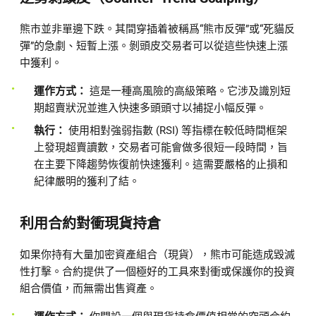
熊市並非單邊下跌。其間穿插着被稱爲“熊市反彈”或“死貓反
彈”的急劇、短暫上漲。剝頭皮交易者可以從這些快速上漲
中獲利。
運作方式：
這是一種高風險的高級策略。它涉及識別短
期超賣狀況並進入快速多頭頭寸以捕捉小幅反彈。
執行：
使用相對強弱指數 (RSI) 等指標在較低時間框架
上發現超賣讀數，交易者可能會做多很短一段時間，旨
在主要下降趨勢恢復前快速獲利。這需要嚴格的止損和
紀律嚴明的獲利了結。
利用合約對衝現貨持倉
如果你持有大量加密資產組合（現貨），熊市可能造成毀滅
性打擊。合約提供了一個極好的工具來對衝或保護你的投資
組合價值，而無需出售資產。