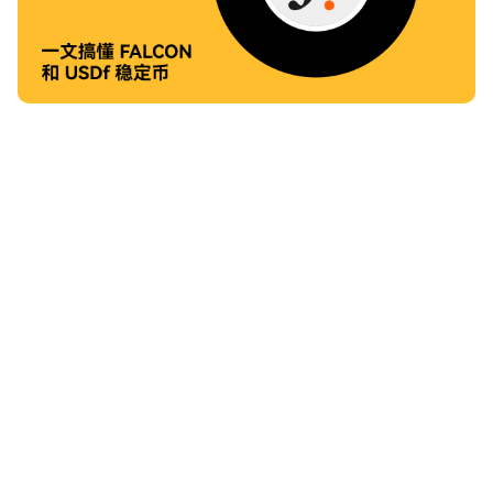
不卷、不亏、不冒险：从 USDf 到 sUSDf，FALCON
是如何帮你稳稳赚钱的？
用 USDf 参与 Yap2Fly，每月可瓜分 5 万美元奖励，顺便积累
FALCON Miles。
2025-08-07