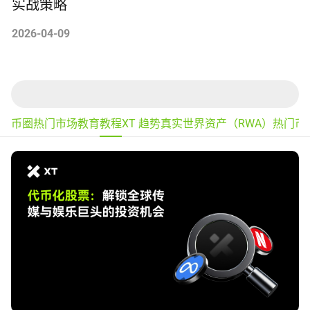
实战策略
2026-04-09
币圈热门
市场
教育
教程
XT 趋势
真实世界资产（RWA）
热门币