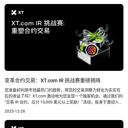
变革合约交易：XT.com IR 挑战赛重磅揭晓
您准备好利用市场最热门的趋势，将您的交易洞察力转化为实实在
在的收益了吗？XT.com 激动地为您呈现一个独家机会，通过我们的
“交易 IR 合约，瓜分 10,000 美元以上奖励！”活动，投身于激动人心
的交易行动中，这也标志着“热门代币交易第一期”的正式启动。这不
2025-12-26
仅仅是另一场普通的交易竞赛；这是一份直接的邀请，邀请您瓜分
专为奖励积极交易者而设计的 10,000 美元以上巨额奖池。加密货币
市场瞬息万变，在有限的时间内，您驾驭 IR 合约波动的能力将为您