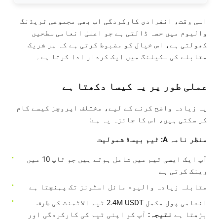
اسی وقت، انفرادی کارکردگی اب بھی مجموعی ٹریڈنگ
والیوم میں حصہ ڈالتی ہے جو اعلیٰ انعامی سطحیں
کھولتی ہے، اس خیال کو مضبوط کرتی ہے کہ ہر شریک
مقابلے کی سکیلنگ میں ایک کردار ادا کرتا ہے۔
عملی طور پر یہ کیسا دکھتا ہے
یہ زیادہ واضح کرنے کے لیے، مختلف اپروچز کیسے کام
کر سکتی ہیں، اس کا جائزہ یہ ہے:
منظر نامہ A: ٹیم بیسڈ شمولیت
آپ ایک ایسی ٹیم میں شامل ہوتے ہیں جو ٹاپ 10 میں
رینک کرتی ہے
مقابلہ زیادہ والیوم مائل اسٹونز تک پہنچتا ہے
انعامی پول مکمل 2.4M USDT ٹیم الاٹمنٹ کی طرف
بڑھتا ہے
نتیجہ:
آپ کو اپنی ٹیم کی کارکردگی اور