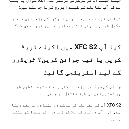
جیسے جیسے آپ کی سرگرمی بڑھتی ہے، اگلا سوال یہ بنتا
ہے کہ آپ مقابلے کو کیسے اپروچ کرنا چاہتے ہیں:
کیا آپ ٹیم کے ذریعے اپنی کارکردگی بڑھائیں گے، یا
مکمل طور پر اپنی ذاتی عملدرآمد پر توجہ دیں گے؟
کیا آپ XFC S2 میں اکیلے ٹریڈ
کریں یا ٹیم جوائن کریں؟ ٹریڈرز
کے لیے اسٹریٹجی گائیڈ
جب آپ کی سرگرمی بڑھنے لگتی ہے، تو توجہ فطری طور
پر اسٹریٹجی کی طرف منتقل ہو جاتی ہے۔
XFC S2 آپ کو مقابلہ کرنے کے دو بنیادی طریقے دیتا
ہے، اور آپ دونوں کو ملا کر زیادہ اثر پیدا کر سکتے
ہیں۔