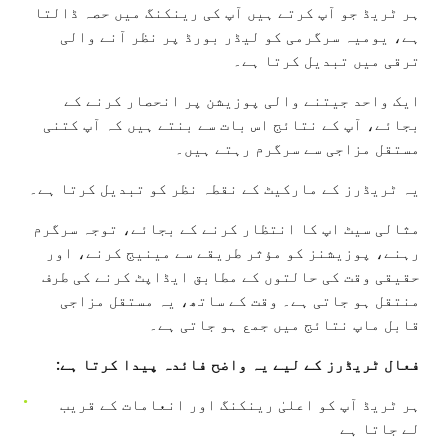
ہر ٹریڈ جو آپ کرتے ہیں آپ کی رینکنگ میں حصہ ڈالتا
ہے، یومیہ سرگرمی کو لیڈر بورڈ پر نظر آنے والی
ترقی میں تبدیل کرتا ہے۔
ایک واحد جیتنے والی پوزیشن پر انحصار کرنے کے
بجائے، آپ کے نتائج اس بات سے بنتے ہیں کہ آپ کتنی
مستقل مزاجی سے سرگرم رہتے ہیں۔
یہ ٹریڈرز کے مارکیٹ کے نقطہ نظر کو تبدیل کرتا ہے۔
مثالی سیٹ اپ کا انتظار کرنے کے بجائے، توجہ سرگرم
رہنے، پوزیشنز کو مؤثر طریقے سے مینیج کرنے، اور
حقیقی وقت کی حالتوں کے مطابق ایڈاپٹ کرنے کی طرف
منتقل ہو جاتی ہے۔ وقت کے ساتھ، یہ مستقل مزاجی
قابل ماپ نتائج میں جمع ہو جاتی ہے۔
فعال ٹریڈرز کے لیے یہ واضح فائدہ پیدا کرتا ہے:
ہر ٹریڈ آپ کو اعلیٰ رینکنگ اور انعامات کے قریب
لے جاتا ہے