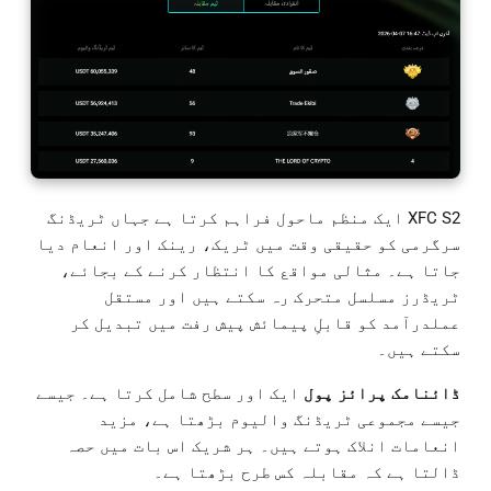
XFC S2 ایک منظم ماحول فراہم کرتا ہے جہاں ٹریڈنگ
سرگرمی کو حقیقی وقت میں ٹریک، رینک اور انعام دیا
جاتا ہے۔ مثالی مواقع کا انتظار کرنے کے بجائے،
ٹریڈرز مسلسل متحرک رہ سکتے ہیں اور مستقل
عملدرآمد کو قابلِ پیمائش پیش رفت میں تبدیل کر
سکتے ہیں۔
ڈائنامک پرائز پول
ایک اور سطح شامل کرتا ہے۔ جیسے
جیسے مجموعی ٹریڈنگ والیوم بڑھتا ہے، مزید
انعامات انلاک ہوتے ہیں۔ ہر شریک اس بات میں حصہ
ڈالتا ہے کہ مقابلہ کس طرح بڑھتا ہے۔