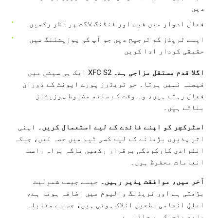
دیں
فعال ادوار میں فیس اور فنڈنگ لاگت پر نظر رکھیں
ایسے ٹریڈز کو ترجیح دیں جو آپ کی پوزیشننگ میں
حقیقی کردار ادا کریں
اگلا قدم مستقل مزاجی ہے۔
XFC S2 ایک ہی سیشن میں
فیصلہ نہیں ہوتا۔ جو ٹریڈرز پورے ایونٹ کے دوران
فعال رہتے ہیں، وہ وقت کے ساتھ مضبوط پوزیشنز
بناتے ہیں۔
اسٹرکچر کو اپنے فائدے کے لیے استعمال کریں۔
اپنی
اثر پذیری بڑھانے کے لیے کسی ٹیم میں حصہ لیں، جبکہ
انفرادی کارکردگی برقرار رکھیں تاکہ براہ راست
انعامات محفوظ ہوں۔
آخر میں، موافقت پذیر رہیں۔
جیسے جیسے شمولیت
بڑھتی ہے اور ٹریڈنگ والیوم میں اضافہ ہوتا ہے،
اعلیٰ انعامی سطحیں انلاک ہوتی ہیں، جس سے مقابلہ
مزید متحرک ہو جاتا ہے۔