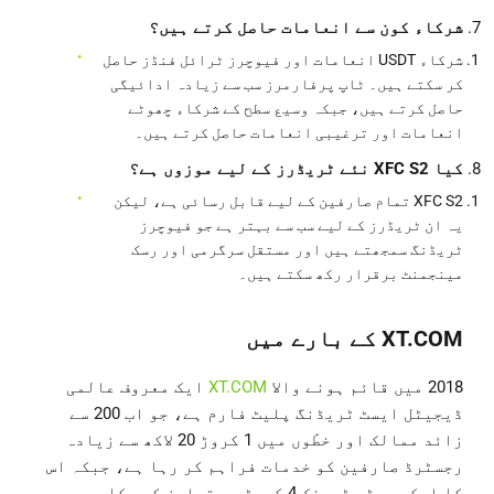
شرکاء کون سے انعامات حاصل کرتے ہیں؟
شرکاء USDT انعامات اور فیوچرز ٹرائل فنڈز حاصل
کر سکتے ہیں۔ ٹاپ پرفارمرز سب سے زیادہ ادائیگی
حاصل کرتے ہیں، جبکہ وسیع سطح کے شرکاء چھوٹے
انعامات اور ترغیبی انعامات حاصل کرتے ہیں۔
کیا XFC S2 نئے ٹریڈرز کے لیے موزوں ہے؟
XFC S2 تمام صارفین کے لیے قابل رسائی ہے، لیکن
یہ ان ٹریڈرز کے لیے سب سے بہتر ہے جو فیوچرز
ٹریڈنگ سمجھتے ہیں اور مستقل سرگرمی اور رسک
مینجمنٹ برقرار رکھ سکتے ہیں۔
XT.COM
کے بارے میں
2018 میں قائم ہونے والا
XT.COM
ایک معروف عالمی
ڈیجیٹل ایسٹ ٹریڈنگ پلیٹ فارم ہے، جو اب 200 سے
زائد ممالک اور خطّوں میں 1 کروڑ 20 لاکھ سے زیادہ
رجسٹرڈ صارفین کو خدمات فراہم کر رہا ہے، جبکہ اس
کا ایکو سسٹم ٹریفک 4 کروڑ سے تجاوز کر چکا ہے۔