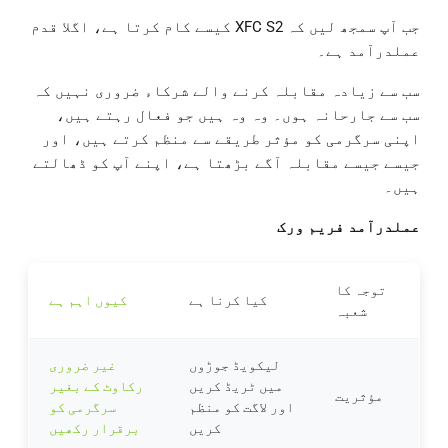
جب آپ سمجھ لیں کہ XFC S2 کیسے کام کرتا ہے، اگلا قدم
عملدرآمد ہے۔
سب سے زیادہ مقابلہ کرنے والے شرکاء ضروری نہیں کہ
سب سے جارحانہ ہوں۔ وہ وہ ہیں جو فعال رہتے ہیں،
اپنی سرگرمی کو مؤثر طریقے سے منظم کرتے ہیں، اور
جیسے جیسے مقابلہ آگے بڑھتا ہے، اپنے آپ کو ڈھالتے
ہیں۔
عملدرآمد فریم ورک
توجہ کا
کیا کرنا ہے
کیوں اہم ہے
شعبہ
لیکویڈ جوڑوں
غیر ضروری
میں ٹریڈ کریں
رکاوٹ کے بغیر
مؤثریت
اور لاگت کو منظم
سرگرمی کو
کریں
برقرار رکھیں