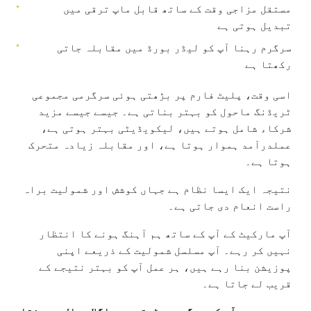
مستقل مزاجی وقت کے ساتھ قابل ماپ ترقی میں
تبدیل ہوتی ہے
سرگرم رہنا آپ کو لیڈر بورڈ میں مقابلہ جاتی
رکھتا ہے
اسی وقت، پلیٹ فارم پر بڑھتی ہوئی سرگرمی مجموعی
ٹریڈنگ ماحول کو بہتر بناتی ہے۔ جیسے جیسے مزید
شرکاء شامل ہوتے ہیں، لیکویڈیٹی بہتر ہوتی ہے،
عملدرآمد ہموار ہوتا ہے، اور مقابلہ زیادہ متحرک
ہوتا ہے۔
نتیجہ ایک ایسا نظام ہے جہاں کوشش اور شمولیت براہ
راست انعام دی جاتی ہے۔
آپ مارکیٹ کے آپ کے ساتھ ہم آہنگ ہونے کا انتظار
نہیں کر رہے۔ آپ مسلسل شمولیت کے ذریعے اپنی
پوزیشن بنا رہے ہیں، ہر عمل آپ کو بہتر نتیجے کے
قریب لے جاتا ہے۔