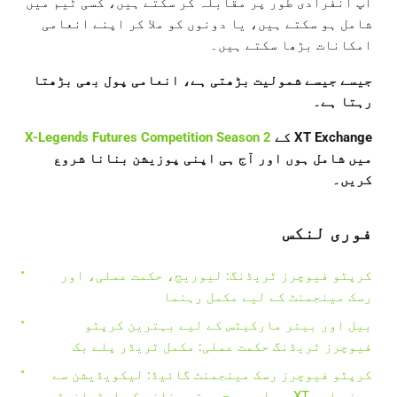
آپ انفرادی طور پر مقابلہ کر سکتے ہیں، کسی ٹیم میں
شامل ہو سکتے ہیں، یا دونوں کو ملا کر اپنے انعامی
امکانات بڑھا سکتے ہیں۔
جیسے جیسے شمولیت بڑھتی ہے، انعامی پول بھی بڑھتا
رہتا ہے۔
XT Exchange کے
X-Legends Futures Competition Season 2
میں شامل ہوں اور آج ہی اپنی پوزیشن بنانا شروع
کریں۔
فوری لنکس
کرپٹو فیوچرز ٹریڈنگ: لیوریج، حکمت عملی، اور
رسک مینجمنٹ کے لیے مکمل رہنما
بیل اور بیئر مارکیٹس کے لیے بہترین کرپٹو
فیوچرز ٹریڈنگ حکمت عملی: مکمل ٹریڈر پلے بک
کرپٹو فیوچرز رسک مینجمنٹ گائیڈ: لیکویڈیشن سے
بچنے اور XT پر لیوریج بہتر بنانے کی ایڈوانسڈ