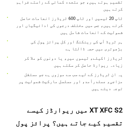
تقسیم ہوتے ہیں، جو متعدد کمائی کے راستے فراہم
کرتے ہیں
ٹاپ 20 ٹیمیں اور ٹاپ 600 ٹریڈرز انعامات حاصل
کرتے ہیں، جس میں مختلف درجوں کی ادائیگیاں اور
شمولیت کے انعامات شامل ہیں
ہر ٹریڈ آپ کی رینکنگ اور کل پرائز پول کی
بڑھوتری میں حصہ ڈالتا ہے
ٹریڈرز اکیلے، ٹیموں میں، یا دونوں کو ملا کر
زیادہ ریوارڈ حاصل کر سکتے ہیں
یہ ان ٹریڈرز کے لیے سب سے موزوں ہے جو مستقل
مزاجی، عملدرآمد، اور مسلسل مارکیٹ شمولیت پر
توجہ دیتے ہیں
XT XFC S2 میں ریوارڈز کیسے
تقسیم کیے جاتے ہیں؟ پرائز پول