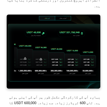
انفرادی اپروچ کنٹرول اور درستگی کے گرد بنایا گیا
ہے۔
یہاں، آپ کی کارکردگی مکمل طور پر آپ کی اپنی ہوتی
ہے۔ ٹاپ 600 ٹریڈرز زیادہ سے زیادہ 600,000 USDT کا