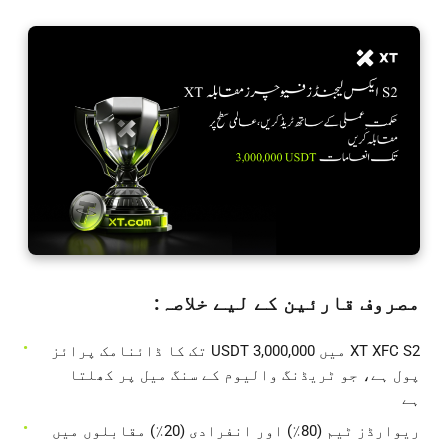
مصروف قارئین کے لیے خلاصہ:
XT XFC S2 میں 3,000,000 USDT تک کا ڈائنامک پرائز
پول ہے، جو ٹریڈنگ والیوم کے سنگ میل پر کھلتا
ہے
ریوارڈز ٹیم (80٪) اور انفرادی (20٪) مقابلوں میں