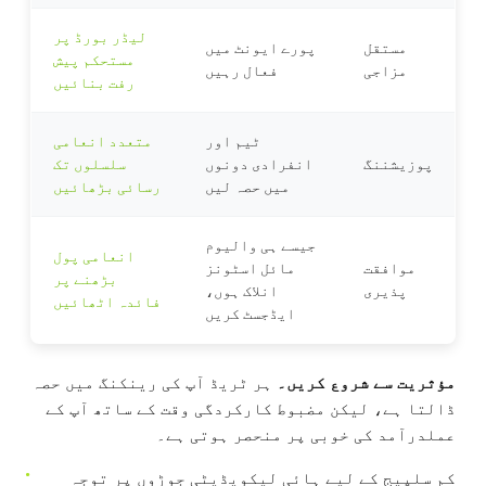
لیڈر بورڈ پر
مستقل
پورے ایونٹ میں
مستحکم پیش
مزاجی
فعال رہیں
رفت بنائیں
ٹیم اور
متعدد انعامی
پوزیشننگ
انفرادی دونوں
سلسلوں تک
میں حصہ لیں
رسائی بڑھائیں
جیسے ہی والیوم
انعامی پول
موافقت
مائل اسٹونز
بڑھنے پر
پذیری
انلاک ہوں،
فائدہ اٹھائیں
ایڈجسٹ کریں
مؤثریت سے شروع کریں۔
ہر ٹریڈ آپ کی رینکنگ میں حصہ
ڈالتا ہے، لیکن مضبوط کارکردگی وقت کے ساتھ آپ کے
عملدرآمد کی خوبی پر منحصر ہوتی ہے۔
کم سلپیج کے لیے ہائی لیکویڈیٹی جوڑوں پر توجہ