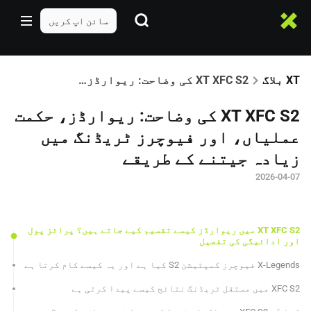
سائن اپ کریں
XT بلاگ
XT XFC S2 کی وضاحت: ریوارڈز، حکمت عملیاں، اور فیوچرز ٹریڈنگ میں زیادہ جیتنے کے طریقے
XT XFC S2 کی وضاحت: ریوارڈز، حکمت
عملیاں، اور فیوچرز ٹریڈنگ میں
زیادہ جیتنے کے طریقے
2026-04-07
XT XFC S2 میں ریوارڈز کیسے تقسیم کیے جاتے ہیں؟ پرائز پول
اور ادائیگی کی تفصیل
X-Legends فیوچرز کمپٹیشن S2 کیا ہے اور یہ کیسے کام کرتا ہے
XFC S2 میں مستقل ٹریڈنگ نتائج کیسے پیدا کرتی ہے