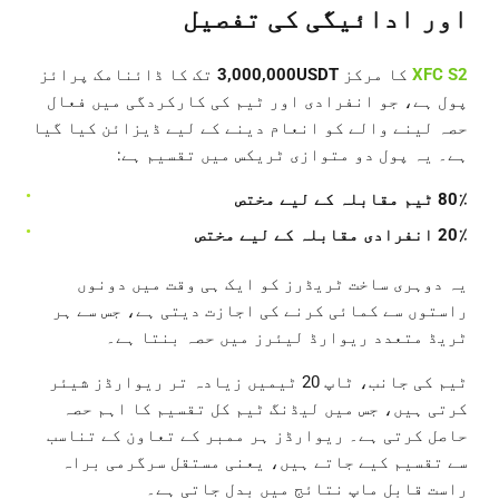
اور ادائیگی کی تفصیل
XFC S2
کا مرکز
USDT
3,000,000
تک کا ڈائنامک پرائز
پول ہے، جو انفرادی اور ٹیم کی کارکردگی میں فعال
حصہ لینے والے کو انعام دینے کے لیے ڈیزائن کیا گیا
ہے۔ یہ پول دو متوازی ٹریکس میں تقسیم ہے:
80٪ ٹیم مقابلہ کے لیے مختص
20٪ انفرادی مقابلہ کے لیے مختص
یہ دوہری ساخت ٹریڈرز کو ایک ہی وقت میں دونوں
راستوں سے کمائی کرنے کی اجازت دیتی ہے، جس سے ہر
ٹریڈ متعدد ریوارڈ لیئرز میں حصہ بنتا ہے۔
ٹیم کی جانب، ٹاپ 20 ٹیمیں زیادہ تر ریوارڈز شیئر
کرتی ہیں، جس میں لیڈنگ ٹیم کل تقسیم کا اہم حصہ
حاصل کرتی ہے۔ ریوارڈز ہر ممبر کے تعاون کے تناسب
سے تقسیم کیے جاتے ہیں، یعنی مستقل سرگرمی براہ
راست قابل ماپ نتائج میں بدل جاتی ہے۔