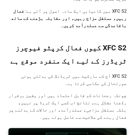
XFC S2 میں کامیابی ایک سادہ اصول پر آتی ہے:
فعال
رہیں، مستقل مزاج رہیں، اور مقابلہ بڑھنے کے ساتھ
باقاعدگی سے عملدرآمد کریں۔
XFC S2 کیوں فعال کرپٹو فیوچرز
ٹریڈرز کے لیے ایک منفرد موقع ہے
XFC S2 آج کے مارکیٹ میں ٹریڈنگ کی بدلتی ہوئی
صورتحال کی عکاسی کرتا ہے۔
چونکہ رجحانات کم قابل اعتماد ہیں اور یقین برقرار
رکھنا مشکل ہے، نتائج اب کسی ایک ٹریڈ پر نہیں،
بلکہ مستقل مزاجی، عملدرآمد، اور حالات کے بدلنے پر
فعال رہنے کی صلاحیت سے حاصل ہوتے ہیں۔