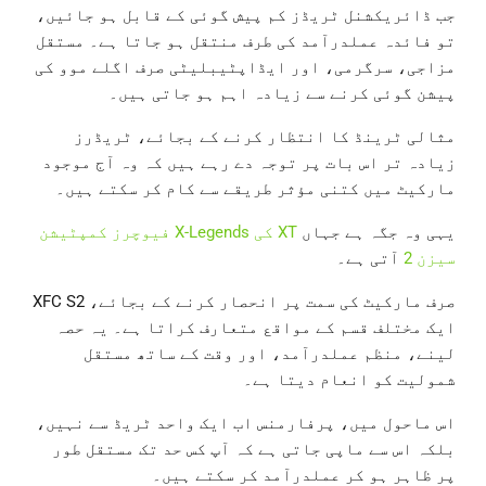
جب ڈائریکشنل ٹریڈز کم پیش گوئی کے قابل ہو جائیں،
تو فائدہ عملدرآمد کی طرف منتقل ہو جاتا ہے۔ مستقل
مزاجی، سرگرمی، اور ایڈاپٹیبلیٹی صرف اگلے موو کی
پیشن گوئی کرنے سے زیادہ اہم ہو جاتی ہیں۔
مثالی ٹرینڈ کا انتظار کرنے کے بجائے، ٹریڈرز
زیادہ تر اس بات پر توجہ دے رہے ہیں کہ وہ آج موجود
مارکیٹ میں کتنی مؤثر طریقے سے کام کر سکتے ہیں۔
یہی وہ جگہ ہے جہاں
XT کی X-Legends فیوچرز کمپٹیشن
سیزن 2
آتی ہے۔
صرف مارکیٹ کی سمت پر انحصار کرنے کے بجائے، XFC S2
ایک مختلف قسم کے مواقع متعارف کراتا ہے۔ یہ حصہ
لینے، منظم عملدرآمد، اور وقت کے ساتھ مستقل
شمولیت کو انعام دیتا ہے۔
اس ماحول میں، پرفارمنس اب ایک واحد ٹریڈ سے نہیں،
بلکہ اس سے ماپی جاتی ہے کہ آپ کس حد تک مستقل طور
پر ظاہر ہو کر عملدرآمد کر سکتے ہیں۔