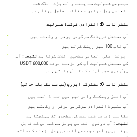
مجموعی شمولیت سے چلنے والے بڑے انلاک شدہ
انعامی پول دونوں سے فائدہ حاصل ہوتا ہے۔
منظر نامہ B: انفرادی فوکسڈ شمولیت
آپ مستقل ٹریڈنگ سرگرمی برقرار رکھتے ہیں
آپ ٹاپ 100 میں رینک کرتے ہیں
ایونٹ اعلیٰ انعامی سطحیں انلاک کرتا ہے
نتیجہ:
آپ
کی مستقل شمولیت آپ کو بڑھتے ہوئے 600,000 USDT
پول میں حصہ لینے کے قابل بناتی ہے۔
منظر نامہ C: مشترکہ اپروچ (سب سے مقابلہ جاتی)
آپ اعلیٰ رینکنگ والی ٹیم میں حصہ ڈالتے ہیں
آپ مضبوط انفرادی سرگرمی برقرار رکھتے ہیں
مقابلہ زیادہ شمولیت کی سطحوں تک پہنچتا ہے
نتیجہ:
آپ دونوں انعامی پولز سے کمائی کے قابل
ہوتے ہیں، اور مجموعی انعامی پول بڑھنے کے ساتھ