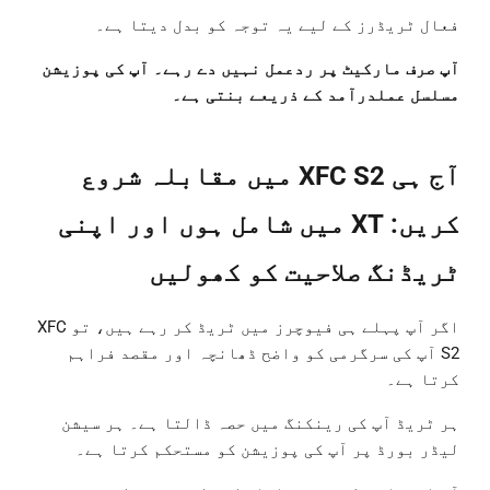
فعال ٹریڈرز کے لیے یہ توجہ کو بدل دیتا ہے۔
آپ صرف مارکیٹ پر ردعمل نہیں دے رہے۔ آپ کی پوزیشن
مسلسل عملدرآمد کے ذریعے بنتی ہے۔
آج ہی XFC S2 میں مقابلہ شروع
کریں: XT میں شامل ہوں اور اپنی
ٹریڈنگ صلاحیت کو کھولیں
اگر آپ پہلے ہی فیوچرز میں ٹریڈ کر رہے ہیں، تو XFC
S2 آپ کی سرگرمی کو واضح ڈھانچہ اور مقصد فراہم
کرتا ہے۔
ہر ٹریڈ آپ کی رینکنگ میں حصہ ڈالتا ہے۔ ہر سیشن
لیڈر بورڈ پر آپ کی پوزیشن کو مستحکم کرتا ہے۔