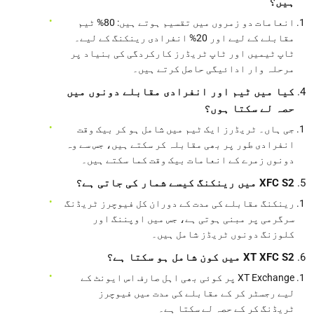
ہیں؟
انعامات دو زمروں میں تقسیم ہوتے ہیں: 80% ٹیم
مقابلے کے لیے اور 20% انفرادی رینکنگ کے لیے۔
ٹاپ ٹیمیں اور ٹاپ ٹریڈرز کارکردگی کی بنیاد پر
مرحلہ وار ادائیگی حاصل کرتے ہیں۔
کیا میں ٹیم اور انفرادی مقابلے دونوں میں
حصہ لے سکتا ہوں؟
جی ہاں۔ ٹریڈرز ایک ٹیم میں شامل ہو کر بیک وقت
انفرادی طور پر بھی مقابلہ کر سکتے ہیں، جس سے وہ
دونوں زمرے کے انعامات بیک وقت کما سکتے ہیں۔
XFC S2 میں رینکنگ کیسے شمار کی جاتی ہے؟
رینکنگ مقابلے کی مدت کے دوران کل فیوچرز ٹریڈنگ
سرگرمی پر مبنی ہوتی ہے، جس میں اوپننگ اور
کلوزنگ دونوں ٹریڈز شامل ہیں۔
XT XFC S2 میں کون شامل ہو سکتا ہے؟
XT Exchange پر کوئی بھی اہل صارف اس ایونٹ کے
لیے رجسٹر کر کے مقابلے کی مدت میں فیوچرز
ٹریڈنگ کر کے حصہ لے سکتا ہے۔