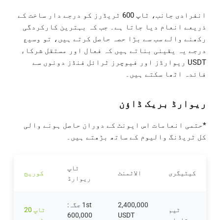
انفرادی جانب، ٹاپ 600 ٹریڈرز کو درجے دار ساخت کے
ذریعے انعام دیا جاتا ہے۔ جب کہ بہترین کارکردگی
رکھنے والے سب سے بڑا حصہ حاصل کرتے ہیں، تو وسیع
درجے یہ یقینی بناتے ہیں کہ فعال اور مستقل شرکاء
USDT ریوارڈز اور فیوچرز ٹرائل فنڈز دونوں سے
فائدہ اٹھا سکتے ہیں۔
ریوارڈ بریک ڈاؤن
*حتمی انعامات اس ایونٹ کے دوران حاصل ہونے والی
کل ٹریڈنگ والیوم کے ساتھ بڑھتے ہیں۔
ٹاپ
کیٹیگری
الاٹمنٹ
کوریج
ریوارڈ
2,400,000
1st جگہ:
ٹیم
ٹاپ 20
600,000
USDT
مقابلہ
ٹیمیں