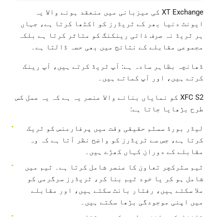
XT Exchange کی میزبانی میں منعقد ہونے والا یہ
ایونٹ دنیا بھر کے ٹریڈرز کو اکٹھا کرتا ہے، جہاں
ہر ٹریڈ نہ صرف ذاتی رینکنگ کو متاثر کرتا ہے بلکہ
مجموعی مقابلے کے نتائج میں بھی حصہ ڈالتا ہے۔
ڈھانچہ بظاہر سادہ ہے: آپ ٹریڈ کرتے ہیں، آپ رینک
کرتے ہیں، اور آپ کماتے ہیں۔
XFC S2 کو نمایاں بنانے والا عنصر یہ ہے کہ یہ عمل کس
طرح بڑھایا جاتا ہے:
لیڈر بورڈ سسٹم حقیقی وقت میں پرفارمنس کو ٹریک
کرتا ہے، جس سے ٹریڈرز کو واضح نظر آتا ہے کہ وہ
مقابلے کے دوران کہاں کھڑے ہیں۔
ٹیم سٹرکچر تعاون کا عنصر شامل کرتا ہے۔ ٹیم میں
شامل ہو کر یا خود ٹیم بنا کر، ٹریڈرز سرگرمی کو
ملا سکتے ہیں، رفتار بانٹ سکتے ہیں، اور مقابلے
میں اپنی موجودگی بڑھا سکتے ہیں۔