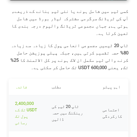
کسی ٹیم میں شامل ہونے یا نئی ٹیم بنانے کے ذریعے،
آپ کی ٹریڈنگ سرگرمی مشترکہ لیڈر بورڈ میں شامل
ہوتی ہے، جہاں مجموعی ٹریڈنگ والیوم درجہ بندی کا
تعین کرتا ہے۔
ٹاپ 20 ٹیمیں مجموعی انعامی پول کا زیادہ سے زیادہ
80% حصہ تقسیم کرتی ہیں، جبکہ پہلی پوزیشن حاصل
کرنے والی ٹیم مکمل ان لاک ہونے پر کل الاٹمنٹ کا 25%
تک، یعنی 600,000 USDT تک حاصل کر سکتی ہے۔
اہم پہلو
مطلب
فائدہ
2,400,000
ٹاپ 20 ٹیم کی
اجتماعی
USDT تک کے
رینکنگ میں حصہ
کارکردگی
پول تک
ڈالیں
رسائی