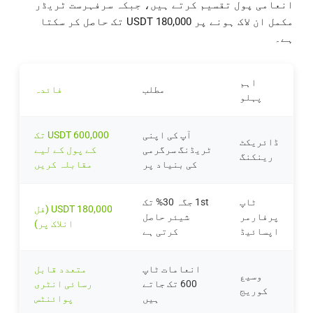
انعامی پول تقسیم کرتے ہیں، جبکہ سرفہرست ٹریڈر
مکمل ان لاک ہونے پر 180,000 USDT تک حاصل کر سکتا
ہے۔
اہم
مطلب
فائدہ
پہلو
آپ کی اپنی
600,000 USDT تک
ڈائریکٹ
ٹریڈنگ سرگرمی
کے پول کے لیے
رینکنگ
کی بنیاد پر
مقابلہ کریں
ٹاپ
1st جگہ 30% تک
180,000 USDT (فل
پرفارمر
شیئر حاصل
انلاک پر)
اپسائیڈ
کرتی ہے
انعامات ٹاپ
متعدد قابل
وسیع
600 تک جاتے
رسائی انٹری
کوریج
ہیں
پوائنٹس