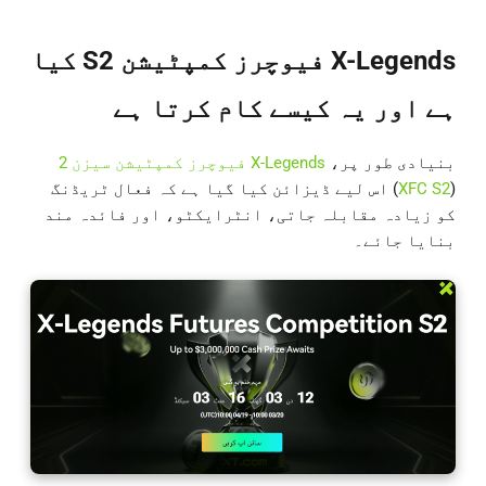
X-Legends فیوچرز کمپٹیشن S2 کیا
ہے اور یہ کیسے کام کرتا ہے
بنیادی طور پر،
X-Legends فیوچرز کمپٹیشن سیزن 2
(
XFC S2
) اس لیے ڈیزائن کیا گیا ہے کہ فعال ٹریڈنگ
کو زیادہ مقابلہ جاتی، انٹرایکٹو، اور فائدہ مند
بنایا جائے۔