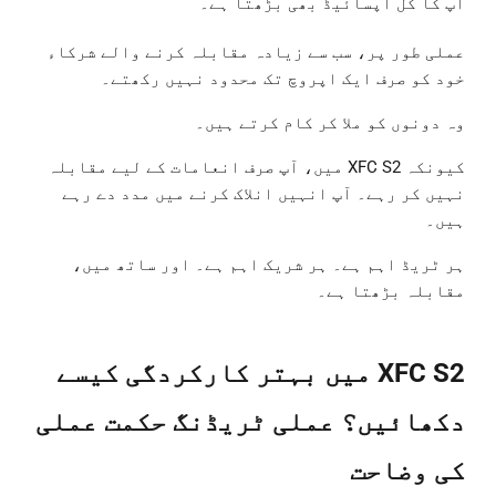
آپ کا کل اپسائیڈ بھی بڑھتا ہے۔
عملی طور پر، سب سے زیادہ مقابلہ کرنے والے شرکاء
خود کو صرف ایک اپروچ تک محدود نہیں رکھتے۔
وہ دونوں کو ملا کر کام کرتے ہیں۔
کیونکہ XFC S2 میں، آپ صرف انعامات کے لیے مقابلہ
نہیں کر رہے۔ آپ انہیں انلاک کرنے میں مدد دے رہے
ہیں۔
ہر ٹریڈ اہم ہے۔ ہر شریک اہم ہے۔ اور ساتھ میں،
مقابلہ بڑھتا ہے۔
XFC S2 میں بہتر کارکردگی کیسے
دکھائیں؟ عملی ٹریڈنگ حکمت عملی
کی وضاحت