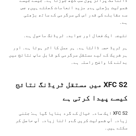
ڈائنامک پرائز پول سب کچھ جوڑتا ہے۔ جیسے جیسے
شمولیت بڑھتی ہے، مزید انعامات کھلتے ہیں، جس
سے مقابلے کی قدر اس کی سرگرمی کے ساتھ بڑھتی
ہے۔
نتیجہ ایک فعال اور جوابدہ ٹریڈنگ ماحول ہے۔
ہر ٹریڈ حصہ ڈالتا ہے۔ ہر عمل کا اثر ہوتا ہے۔ اور
ہر شریک کے لیے مستقل سرگرمی کو قابل ماپ نتائج میں
بدلنے کا واضح راستہ ہے۔
XFC S2 میں مستقل ٹریڈنگ نتائج
کیسے پیدا کرتی ہے
XFC S2 ایک سادہ خیال کے گرد بنایا گیا ہے: جتنی
زیادہ آپ شمولیت کریں گے، اتنا زیادہ آپ حاصل کر
سکتے ہیں۔