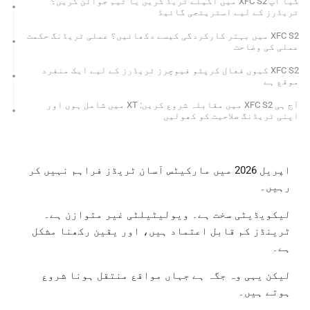
کیا آپ XFC S2 میں اکیلے ٹریڈ کریں یا ٹیم جوائن کریں؟
ٹریڈرز کے لیے اسٹریٹجی گائیڈ
XFC S2 میں بہتر کارکردگی کیسے دکھائیں؟ عملی ٹریڈنگ حکمت
عملی کی وضاحت
XFC S2 کیوں فعال کرپٹو فیوچرز ٹریڈرز کے لیے ایک منفرد
موقع ہے
آج ہی XFC S2 میں مقابلہ شروع کریں: XT میں شامل ہوں اور
اپنی ٹریڈنگ صلاحیت کو کھولیں
اپریل 2026 میں مارکیٹس آسان ٹریڈز فراہم نہیں کر
رہیں۔
لیکویڈیٹی سخت ہے۔ ویولیٹیلٹی غیر متوازن ہے۔
ٹرینڈز کم قابل اعتماد ہیں، اور یقین رکھنا مشکل
ہے۔
لیکن یہی وہ جگہ ہے جہاں مواقع منتقل ہونا شروع
ہوتے ہیں۔