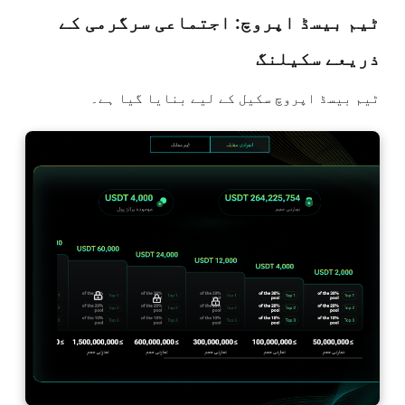
ٹیم بیسڈ اپروچ: اجتماعی سرگرمی کے
ذریعے سکیلنگ
ٹیم بیسڈ اپروچ سکیل کے لیے بنایا گیا ہے۔