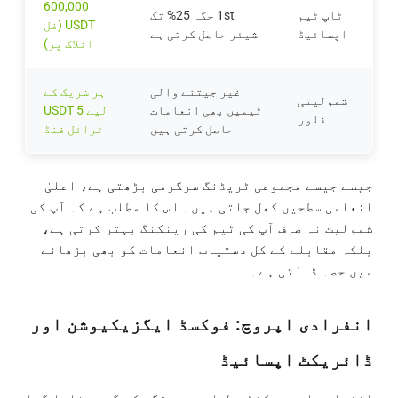
600,000
ٹاپ ٹیم
1st جگہ 25% تک
USDT (فل
اپسائیڈ
شیئر حاصل کرتی ہے
انلاک پر)
غیر جیتنے والی
ہر شریک کے
شمولیتی
ٹیمیں بھی انعامات
لیے 5 USDT
فلور
حاصل کرتی ہیں
ٹرائل فنڈ
جیسے جیسے مجموعی ٹریڈنگ سرگرمی بڑھتی ہے، اعلیٰ
انعامی سطحیں کھل جاتی ہیں۔ اس کا مطلب ہے کہ آپ کی
شمولیت نہ صرف آپ کی ٹیم کی رینکنگ بہتر کرتی ہے،
بلکہ مقابلے کے کل دستیاب انعامات کو بھی بڑھانے
میں حصہ ڈالتی ہے۔
انفرادی اپروچ: فوکسڈ ایگزیکیوشن اور
ڈائریکٹ اپسائیڈ