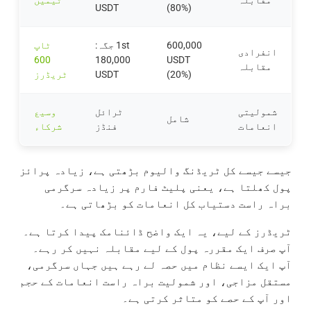
USDT
(80%)
600,000
1st جگہ:
ٹاپ
انفرادی
600
180,000
USDT
مقابلہ
(20%)
USDT
ٹریڈرز
شمولیتی
ٹرائل
وسیع
شامل
انعامات
فنڈز
شرکاء
جیسے جیسے کل ٹریڈنگ والیوم بڑھتی ہے، زیادہ پرائز
پول کھلتا ہے، یعنی پلیٹ فارم پر زیادہ سرگرمی
براہ راست دستیاب کل انعامات کو بڑھاتی ہے۔
ٹریڈرز کے لیے، یہ ایک واضح ڈائنامک پیدا کرتا ہے۔
آپ صرف ایک مقررہ پول کے لیے مقابلہ نہیں کر رہے۔
آپ ایک ایسے نظام میں حصہ لے رہے ہیں جہاں سرگرمی،
مستقل مزاجی، اور شمولیت براہ راست انعامات کے حجم
اور آپ کے حصے کو متاثر کرتی ہے۔