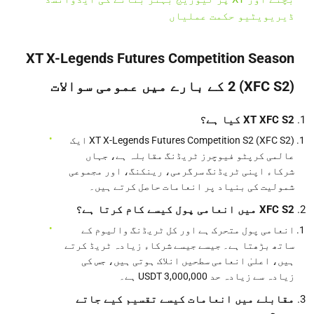
ڈیریویٹیو حکمت عملیاں
XT X-Legends Futures Competition Season
2 (XFC S2) کے بارے میں عمومی سوالات
XT XFC S2 کیا ہے؟
XT X-Legends Futures Competition S2 (XFC S2) ایک
عالمی کرپٹو فیوچرز ٹریڈنگ مقابلہ ہے، جہاں
شرکاء اپنی ٹریڈنگ سرگرمی، رینکنگ، اور مجموعی
شمولیت کی بنیاد پر انعامات حاصل کرتے ہیں۔
XFC S2 میں انعامی پول کیسے کام کرتا ہے؟
انعامی پول متحرک ہے اور کل ٹریڈنگ والیوم کے
ساتھ بڑھتا ہے۔ جیسے جیسے شرکاء زیادہ ٹریڈ کرتے
ہیں، اعلیٰ انعامی سطحیں انلاک ہوتی ہیں، جس کی
زیادہ سے زیادہ حد 3,000,000 USDT ہے۔
مقابلے میں انعامات کیسے تقسیم کیے جاتے