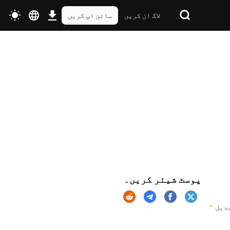
لاگ ان کریں
سائن اپ کریں
پوسٹ شیئر کریں۔
میں تبدیل