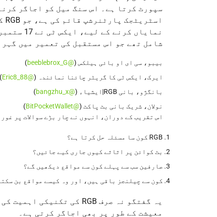
اسٹ
شامل تھے جو اس مستقبل کی تعمیر میں گہرا
بیبو، سی ای او بائی ہیلکس (
@beeblebrox_G
)
ایرک، ایکس ٹی کا گریٹر چائنا نمائندہ (
@Eric8_88
)
بانگژو، بانی RGB|ایشیاء (
@bangzhu_x
)
نولان، شریک بانی بٹ پاکٹ (
@BitPocketWallet
)
اس تقریب کے دوران، انہوں نے چار بڑے سوالات پر غور 
RGB کون سا مسئلہ حل کرتا ہے؟
بٹ کوائن پر اثاثے کیوں جاری کیے جائیں؟
صارفین سب سے پہلے کون سے مواقع دیکھیں گے؟
کون سے چیلنجز باقی ہیں، اور وہ کیسے مواقع بن سکتے
یہ گفتگو نہ صرف RGB کی تک
معیشت کے طور پر بھی اجاگر کرتی ہے۔