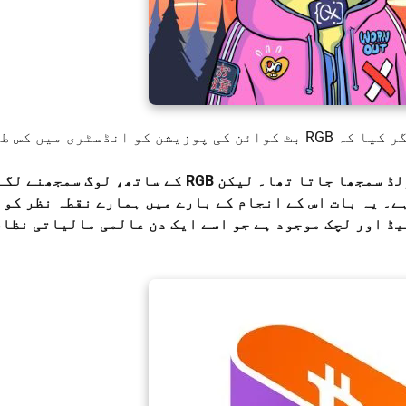
بانگژو، بانی RGB|Asia، نے اس بات کو اجاگر کیا کہ RGB بٹ کوائن کی پوزیشن کو انڈسٹری م
“کئی سالوں تک بٹ کوائن کو صرف ڈیجیٹل گولڈ سمجھا جاتا تھا۔ لیکن RGB کے ساتھ، لوگ
ے۔ یہ بات اس کے انجام کے بارے میں ہمارے نقطہ نظر کو 
ڈ اور لچک موجود ہے جو اسے ایک دن عالمی مالیاتی نظام