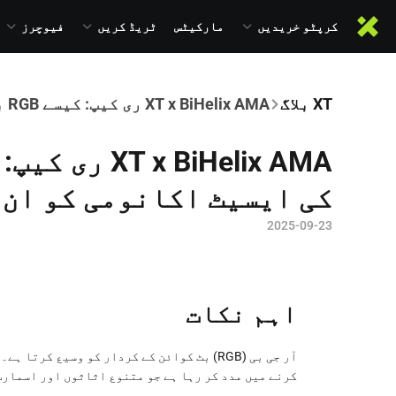
کرپٹو خریدیں
مارکیٹس
ٹریڈ کریں
فیوچرز
XT بلاگ
XT x BiHelix AMA ری کیپ: کیسے RGB بٹ کوائن کی ایسیٹ اکانومی کو ان لاک کرتا ہے
کی ایسیٹ اکانومی کو ان ل
2025-09-23
اہم نکات
کرنے میں مدد کر رہا ہے جو متنوع اثاثوں اور اسمارٹ