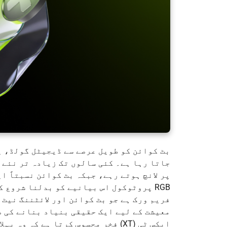
بٹ کوائن کو طویل عرصے سے ڈیجیٹل گولڈ، ی
پر لانچ ہوتے رہے، جبکہ بٹ کوائن نسبتاً ا
RGB پروٹوکول اس بیانیے کو بدلنا شروع
فریم ورک ہے جو بٹ کوائن اور لائٹننگ نیٹ 
معیشت کے لیے ایک حقیقی بنیاد بنانے کی ص