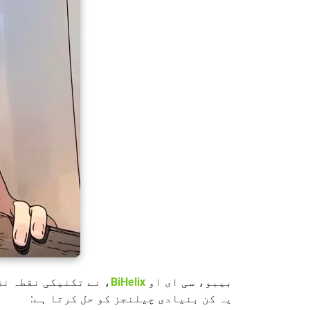
بیبو، سی ای او
BiHelix
یہ کن بنیادی چیلنجز کو حل کرتا ہے: