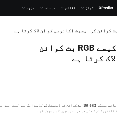
XPredict
ٹولز
فنانس
مہمات
مزید
XT x BiHelix AMA ری کیپ: کیسے RGB بٹ کوائن
اک کرتا ہے
آر جی بی (RGB) بٹ کوائن کے کردار کو وسیع کرتا ہے۔ بائی ہیلکس (BiHelix) بٹ کوائن کو ڈیجیٹل گولڈ سے ایک بیس لیئر 
 کانٹریکٹس کے لیے ہے، بغیر چین کو بوجھل کیے۔