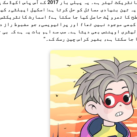
“RGB بٹ کوائن پر بنایا گیا ایک اسمارٹ کانٹریکٹ لیئر ہے۔ یہ پہلی بار 2017 ک
 میں مستحکم ہوا۔ یہ تین بنیادی مسائل کو حل کرتا ہے: اسکیل ایبلٹی، ک
ے ساتھ جوڑنے سے ویزا (Visa) کی سطح کا تھرو پُٹ حاصل کیا جا سکتا ہے؛ اسمارٹ کانٹریک
ں کبھی موجود نہیں تھا؛ اور پرائیویسی، جو مضبوط راز د
یٹری اوپننس بھی دیتا ہے۔ سب سے اہم بات یہ ہے کہ بی ٹ