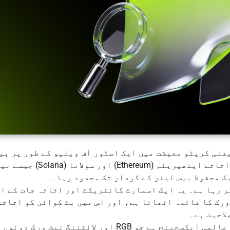
عنی کرپٹو معیشت میں ایک اسٹور آف ویلیو کے طور پر بی
جاتا رہا ہے۔ کئی سالوں تک زیادہ تر نئے اثاثے ایتھیریئم (um
یک محفوظ بیس لیئر کے کردار تک محدود رہا۔
 کر رہا ہے۔ یہ ایک اسمارٹ کانٹریکٹ اور اثاثہ جات کے ا
ورک کا فائدہ اٹھاتا ہے، اور اس میں بٹ کوائن کو اثاثو
لاحیت ہے۔
ایکس ٹی (XT) فخر محسوس کرتا ہے کہ وہ پہلا عالمی ایکسچینج ہے جو RGB اور لائٹننگ نیٹ ورک د