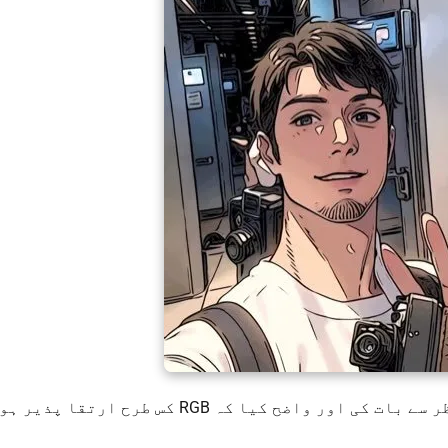
، نے تکنیکی نقطہ نظر سے بات کی اور واضح کیا کہ RGB کس طرح ارت