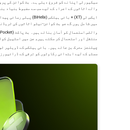
والے اثاثوں کے اجراء کے لیے سب سے مضبوط بنیاد بن
ایکس ٹی (XT) + بائی ہیلک
میں شامل ہوں گے جو بٹ کوائن-نیٹو اثاثوں کی ٹریڈن
منتقل اور استعمال کر سکتے ہیں، جن میں اسٹیبل کوائ
چیلنجز محرک بن جاتے ہیں۔ بائی ہیلکس کے ڈویلپر ٹول
سسٹم کے لیے ابتدائی رکاوٹوں کو ترقی کے ڈرائیورز 