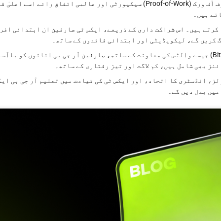
سیکیورٹی اپنانے کو فروغ دیتی ہے۔ بٹ کوائن کی پروف آف ورک (Proof-of-Work) سیکیورٹی اور عالمی اتفاق رائے اسے اعلی
اتے ہیں۔
س (BiHelix) پہلی رسائی پیدا کرتے ہیں۔ اس شراکت داری کے ذریعے، ایکس ٹی صارفین ان ابتدائی اف
گ کریں گے، لیکویڈیٹی اور ابتدائی فائدوں کے ساتھ۔
والٹس استعمال کو آسان بناتے ہیں۔ بٹ پاکٹ (BitPocket) جیسے والٹس کی معاونت کے ساتھ، صارفین آر جی بی اثاثوں کو با
نز بھی شامل ہیں، کم لاگت اور تیز رفتاری کے ساتھ۔
ز، انڈسٹری کا اتحاد، اور ایکس ٹی کی قیادت میں تعلیم آر جی بی ایک
میں بدل دیں گے۔