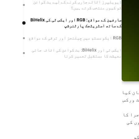
ڈیویلپرز اثاثے جاری کرنے کے لیے بٹ کوائن
کو کیوں منتخب کرتے ہیں؟
صارفین کے مواقع: RGB اور ایکس ٹی کی BiHelix
کے ساتھ اسٹریٹجک پارٹنرشپ
RGB ایکو سسٹم میں چیلنجز اور ترقی کے مواقع
ایکس ٹی اور BiHelix: بٹ کوائن کی اثاثہ جاتی
معیشت کا مستقبل تعمیر کرنا
ان کیا
Ethere) اور سولانا (Solana) جیسے نیٹ ورکس
جرا کا
ں کی
ونوں کو