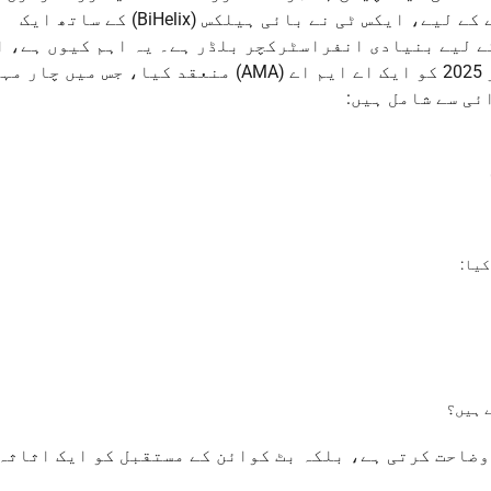
سپورٹ کرتا ہے۔ اس سنگ میل کو اجاگر کرنے کے لیے، ایکس ٹی نے بائی ہیلکس (BiHelix) کے ساتھ ایک
ریٹجک پارٹنرشپ قائم کی ہے، جو RGB کے لیے بنیادی انفراسٹرکچر بلڈر ہے۔ یہ اہم کیوں ہے،
نمایاں کرنے کے لیے، ایکس ٹی نے 17 ستمبر 2025 کو ایک اے ایم اے (AMA) منعقد کیا، جس می
ئی سے شامل ہیں:
کیا:
 ہیں؟
نیکی اہمیت کی وضاحت کرتی ہے، بلکہ بٹ کوائن کے مستقبل کو ایک اثاث