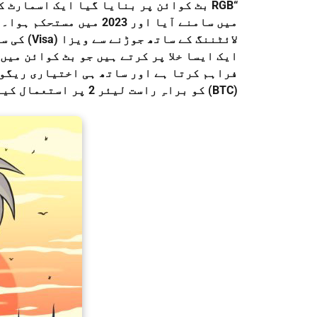
میں سامنے آیا اور 2023
لائٹننگ ک
ایک ایسا خلا پر کرتے ہیں جو بٹ کوائن می
فراہم کرتا ہے اور ساتھ ہی اختیاری ریگول
(BTC) کو براہِ راست لیئر 2 پر استعمال کیا جا سکتا ہے، بغیر کراس چین رسک کے۔”