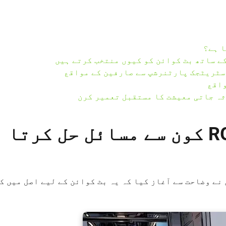
ثہ جاتی معیشت کا مستقبل تعمیر کرن
بٹ کوائن کے لیے RGB کون سے مسائل حل کرتا
ں نے وضاحت سے آغاز کیا کہ یہ بٹ کوائن کے لیے اصل میں ک