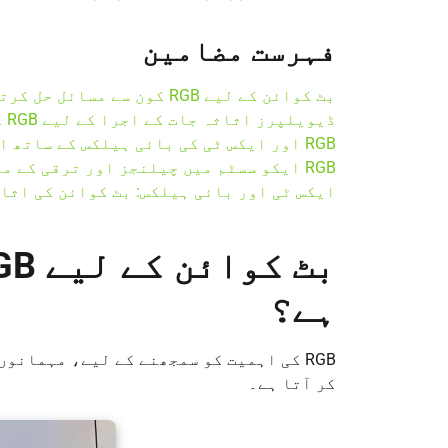
فہرست مضامین
بٹ کوائن کے لیے RGB کون سے مسائل حل کرتا ہے؟
ڈیویلپرز اثاثہ جات کے اجرا کے لیے RGB کے ساتھ بٹ کوائن کو کیوں منتخب کرتے ہیں
RGB اور ایکس ٹی کی بائی ہیلکس کے ساتھ اسٹریٹجک پارٹنرشپ سے صارفین کے مواقع
RGB ایکو سسٹم میں چیلنجز اور ترقی کے مواقع
ایکس ٹی اور بائی ہیلکس: بٹ کوائن کی اثا
ہے؟
RGB کی اہمیت کو سمجھنے کے لیے، مہمانو
کر آتا ہے۔