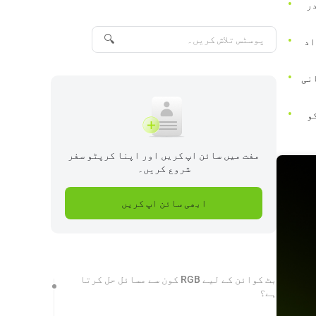
ٰ قدر
🔍
راد
آسانی
و
مفت میں سائن اپ کریں اور اپنا کرپٹو سفر
شروع کریں۔
ابھی سائن اپ کریں
بٹ کوائن کے لیے RGB کون سے مسائل حل کرتا
ہے؟