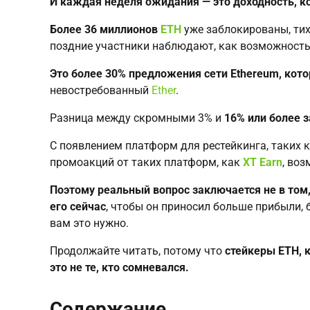
И каждая неделя ожидания — это доходность, ко
Более 36 миллионов
ETH
уже заблокированы, тих
поздние участники наблюдают, как возможность
Это более 30% предложения сети Ethereum, котор
невостребованный
Ether
.
Разница между скромными 3% и
16% или более з
С появлением платформ для рестейкинга, таких 
промоакций от таких платформ, как
XT Earn
, во
Поэтому реальный вопрос заключается не в том, 
его сейчас
, чтобы он приносил больше прибыли,
вам это нужно.
Продолжайте читать, потому что
стейкеры ETH, 
это не те, кто сомневался.
Содержание