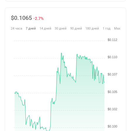
$
0.1065
-2.7%
24 часа
7 дней
14 дней
30 дней
90 дней
180 дней
1 год
Max
$0.112
$0.110
$0.107
$0.105
$0.102
$0.100