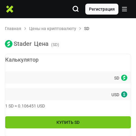
Регистрация
Главная
Цены на криптовалюту
SD
Stader
Цена
(SD)
Калькулятор
SD
$
USD
1
SD
≈
0.106451
USD
КУПИТЬ
SD