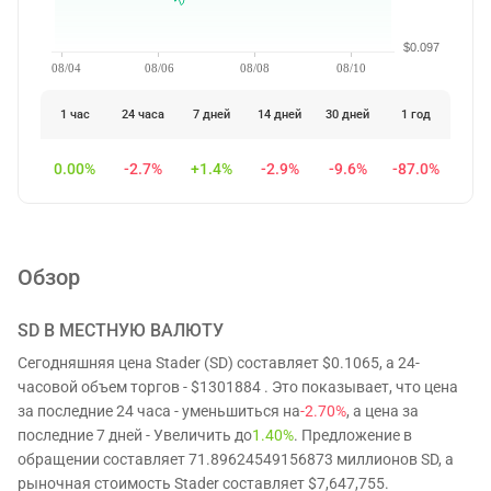
$0.097
08/04
08/06
08/08
08/10
1 час
24 часа
7 дней
14 дней
30 дней
1 год
0.00%
-2.7%
+1.4%
-2.9%
-9.6%
-87.0%
Обзор
SD
В МЕСТНУЮ ВАЛЮТУ
Сегодняшняя цена Stader (SD) составляет $0.1065, а 24-
часовой объем торгов - $1301884 . Это показывает, что цена
за последние 24 часа - уменьшиться на
-2.70%
, а цена за
последние 7 дней - Увеличить до
1.40%
. Предложение в
обращении составляет 71.89624549156873 миллионов SD, а
рыночная стоимость Stader составляет $7,647,755.