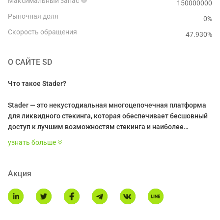
Максимальный запас
150000000
Рыночная доля
0%
Скорость обращения
47.930
%
О САЙТЕ
SD
Что такое Stader?
Stader — это некустодиальная многоцепочечная платформа
для ликвидного стекинга, которая обеспечивает бесшовный
доступ к лучшим возможностям стекинга и наиболее
выгодным DeFi возможностям в сетях Proof-of-Stake (PoS),
узнать больше
таких как Ethereum, Polygon, BNB и Hedera. Ей доверяют
более 85 000 стекинг-пользователей, включая розничных
пользователей, биржи, кастодианы и учреждения, которые
Акция
хотят зарабатывать вознаграждения, ставя свои
криптоактивы.
Что такое токен SD?