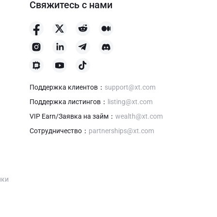
Свяжитесь с нами
Поддержка клиентов
：
support@xt.com
Поддержка листингов
：
listing@xt.com
VIP Earn/Заявка на займ
：
wealth@xt.com
Сотрудничество
：
partnerships@xt.com
нки