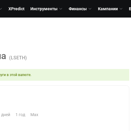
XPredict
Инструменты
Финансы
Кампании
на
(LSETH)
уги в этой валюте.
 дней
1 год
Max