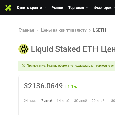
Купить крипто
Рынки
Торговля
Фьючерсы
Главная
Цены на криптовалюту
LSETH
Liquid Staked ETH
Це
Примечание. Эта платформа не поддерживает торговые усл
$
2136.0649
+1.1%
24 часа
7 дней
14 дней
30 дней
90 дней
180