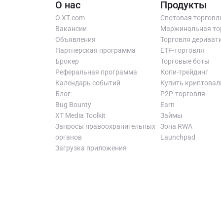
О нас
Продукты
О XT.com
Спотовая торговл
Вакансии
Маржинальная то
Объявления
Торговля дериват
Партнерская программа
ETF-торговля
Брокер
Торговые боты
Реферальная программа
Копи-трейдинг
Календарь событий
Купить криптова
Блог
P2P-торговля
Bug Bounty
Earn
XT Media Toolkit
Займы
Запросы правоохранительных
Зона RWA
органов
Launchpad
Загрузка приложения