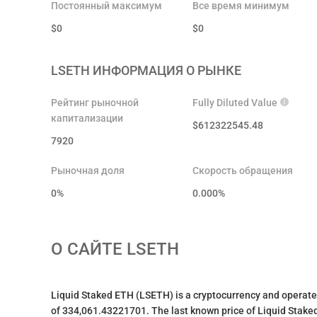
Постоянный максимум
Все время минимум
$
0
$
0
LSETH
ИНФОРМАЦИЯ О РЫНКЕ
Рейтинг рыночной
Fully Diluted Value
капитализации
$
612322545.48
7920
Рыночная доля
Скорость обращения
0%
0.000
%
О САЙТЕ
LSETH
Liquid Staked ETH (LSETH) is a cryptocurrency and operate
of 334,061.43221701. The last known price of Liquid Staked