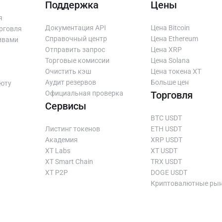
Поддержка
Цены
я
Документация API
Цена Bitcoin
рговля
Справочный центр
Цена Ethereum
ивами
Отправить запрос
Цена XRP
Торговые комиссии
Цена Solana
Очистить кэш
Цена токена XT
Аудит резервов
Больше цен
люту
Официальная проверка
Торговля
Cервисы
BTC USDT
Листинг токенов
ETH USDT
Академия
XRP USDT
XT Labs
XT USDT
XT Smart Chain
TRX USDT
XT P2P
DOGE USDT
Криптовалютные ры