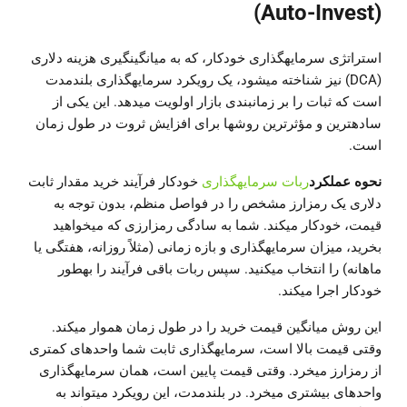
(Auto-Invest)
استراتژی سرمایهگذاری خودکار، که به میانگینگیری هزینه دلاری
(DCA) نیز شناخته میشود، یک رویکرد سرمایهگذاری بلندمدت
است که ثبات را بر زمانبندی بازار اولویت میدهد. این یکی از
سادهترین و مؤثرترین روشها برای افزایش ثروت در طول زمان
است.
نحوه عملکرد
ربات سرمایهگذاری
خودکار فرآیند خرید مقدار ثابت
دلاری یک رمزارز مشخص را در فواصل منظم، بدون توجه به
قیمت، خودکار میکند. شما به سادگی رمزارزی که میخواهید
بخرید، میزان سرمایهگذاری و بازه زمانی (مثلاً روزانه، هفتگی یا
ماهانه) را انتخاب میکنید. سپس ربات باقی فرآیند را بهطور
خودکار اجرا میکند.
این روش میانگین قیمت خرید را در طول زمان هموار میکند.
وقتی قیمت بالا است، سرمایهگذاری ثابت شما واحدهای کمتری
از رمزارز میخرد. وقتی قیمت پایین است، همان سرمایهگذاری
واحدهای بیشتری میخرد. در بلندمدت، این رویکرد میتواند به