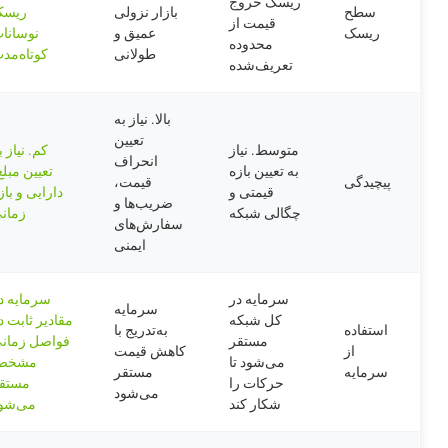
ریسک خروج
سطح
بازار نزولی
ریس
قیمت از
ریسک
عمیق و
نوسانا
محدوده
طولانی
کوتاه‌مد
تعریف‌شده
بالا. نیاز به
تعیین
متوسط. نیاز
کم. نیاز ب
انحراف
به تعیین بازه
تعیین مبلغ
پیچیدگی
قیمت،
قیمتی و
دارایی و باز
ضریب‌ها و
چگالی شبکه
زمان
سفارش‌های
ایمنی
سرمایه در
سرمایه د
سرمایه
کل شبکه
مقادیر ثابت د
استفاده
به‌تدریج با
مستقر
فواصل زمان
از
کاهش قیمت
می‌شود تا
مشخص
سرمایه
مستقر
حرکات را
مستق
می‌شود
شکار کند
می‌شو