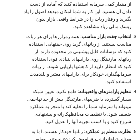
از مقدار کمی سرمایه استفاده کنید که آماده از دست
دادن آن هستید. این کار به شما امکان میدهد اصول را یاد
بگیرید و رفتار ربات را در شرایط واقعی بازار بدون
ریسک مالی زیاد مشاهده کنید.
انتخاب جفت بازار مناسب:
همه رمزارزها برای هر ربات
مناسب نیستند. از رباتهای گرید روی جفتهایی استفاده
کنید که نوسانات قابل پیشبینی در محدوده دارند. از
رباتهای مارتینگل روی داراییهای بنیادی قوی استفاده
کنید که انتظار دارید از کاهشها بازیابی شوند. از ربات
سرمایهگذاری خودکار برای داراییهای معتبر و بلندمدت
استفاده کنید.
تنظیم پارامترهای واقعبینانه:
طمع نکنید. تعیین شبکه
بسیار گسترده یا ضریبهای مارتینگل بیش از حد تهاجمی
میتواند یا سرمایه شما را تخلیه کند یا منجر به عملکرد
ضعیف شود. با تنظیمات محافظهکارانه و پیشنهادی
شروع کنید و با کسب تجربه آنها را تعدیل کنید.
نظارت منظم بر عملکرد:
رباتها خودکار هستند، اما به
معنای «راهاندازی و فراموش کردن» نیستند. بهطور