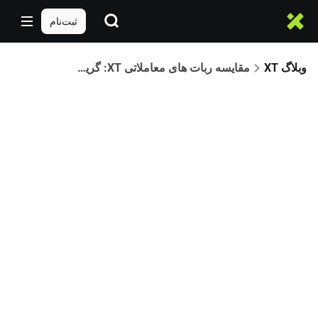
ثبت‌نام
وبلاگ XT
مقایسه ربات های معاملاتی XT: گرید، مارتینگل و یا سرمایه گذاری خودکار – بهترین استراتژی کدام است؟