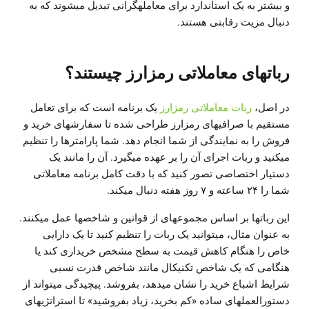
و بیشتر به یک استاندارد برای معاملهگرانی تبدیل میشوند که به
دنبال مزیت رقابتی هستند.
رباتهای معاملاتی رمزارز چیستند؟
در اصل،
ربات معاملاتی رمزارز
یک برنامه است که برای تعامل
مستقیم با صرافیهای رمزارز طراحی شده تا سفارشهای خرید و
فروش را به نمایندگی از شما انجام دهد. شما پارامترها را تنظیم
میکنید و ربات اجرای آن را بر عهده میگیرد. آن را مانند یک
دستیار اختصاصی تصور کنید که با دقت کامل برنامه معاملاتی
شما را ۲۴ ساعته و ۷ روز هفته دنبال میکند.
این رباتها بر اساس مجموعهای از قوانین و شاخصها عمل میکنند.
به عنوان مثال، میتوانید یک ربات را تنظیم کنید تا یک دارایی
خاص را هنگام کاهش قیمت به سطح مشخص خریداری کند یا
هنگامی که یک شاخص تکنیکال مانند شاخص قدرت نسبی
شرایط اشباع خرید را نشان میدهد، بفروشد. پیچیدگی میتواند از
دستورالعملهای ساده «کم بخرید، زیاد بفروشید» تا استراتژیهای