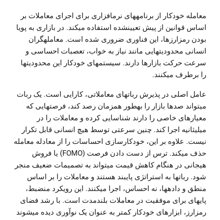
معامله خودکار از برنامههای نرمافزاری برای اجرای معاملات بر
اساس قوانین از پیش تعیینشده استفاده میکند. در بازاری به پویا
بودن رمزارزها، این فناوری ضروری شده است. معاملهگران
انسانی محدودیتهایی مانند نیاز به خواب، تعصبات احساسی و
سرعت حرکت بازارها دارند. سیستمهای خودکار این محدودیتها
را برطرف میکنند.
عامل اصلی در پذیرش رباتهای معاملاتی، کارایی است. یک ربات
میتواند صدها بازار را بهطور همزمان رصد کند، فرصتهایی که
معیارهای خاصی را دارند شناسایی کرده و معاملات را در
میلیثانیه اجرا کند. چنین سرعتی توسط هیچ انسانی قابل تکرار
نیست. علاوه بر این، خودکارسازی احساسات را از معادله معامله
حذف میکند. ترس از دست دادن فرصت (FOMO) یا فروش
هیجانی در هنگام کاهش قیمت میتواند به تصمیمات ضعیف منجر
شود. رباتها به استراتژی پایبند هستند و معاملات را بر اساس
منطق و دادهها، نه احساس، اجرا میکنند. این رویکرد منضبط،
پایهای برای موفقیت در معاملات بلندمدت است. با رشد فضای
رمزارز، ابزارهای خودکار کمتر به عنوان یک نوآوری دیده میشوند