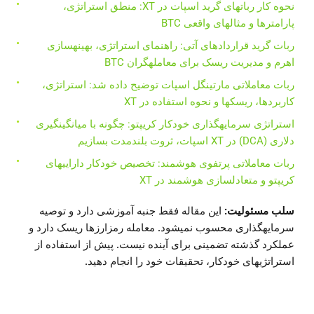
نحوه کار رباتهای گرید اسپات در XT: منطق استراتژی،
پارامترها و مثالهای واقعی BTC
ربات گرید قراردادهای آتی: راهنمای استراتژی، بهینهسازی
اهرم و مدیریت ریسک برای معاملهگران BTC
ربات معاملاتی مارتینگل اسپات توضیح داده شد: استراتژی،
کاربردها، ریسکها و نحوه استفاده در XT
استراتژی سرمایهگذاری خودکار کریپتو: چگونه با میانگینگیری
دلاری (DCA) در XT اسپات، ثروت بلندمدت بسازیم
ربات معاملاتی پرتفوی هوشمند: تخصیص خودکار داراییهای
کریپتو و متعادلسازی هوشمند در XT
سلب مسئولیت:
این مقاله فقط جنبه آموزشی دارد و توصیه
سرمایهگذاری محسوب نمیشود. معامله رمزارزها ریسک دارد و
عملکرد گذشته تضمینی برای آینده نیست. پیش از استفاده از
استراتژیهای خودکار، تحقیقات خود را انجام دهید.