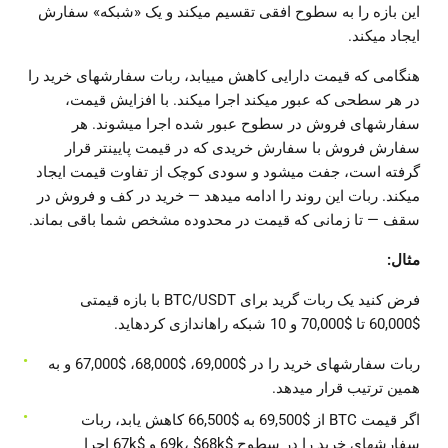
این بازه را به سطوح افقی تقسیم میکند و یک «شبکه» سفارش
ایجاد میکند.
هنگامی که قیمت دارایی کاهش مییابد، ربات سفارشهای خرید را
در هر سطحی که عبور میکند اجرا میکند. با افزایش قیمت،
سفارشهای فروش در سطوح عبور شده اجرا میشوند. هر
سفارش فروش با سفارش خریدی که در قیمت پایینتر قرار
گرفته است، جفت میشود و سودی کوچک از تفاوت قیمت ایجاد
میکند. ربات این روند را ادامه میدهد — خرید در کف و فروش در
سقف — تا زمانی که قیمت در محدوده مشخص شما باقی بماند.
مثال:
فرض کنید یک ربات گرید برای BTC/USDT با بازه قیمتی
$60,000 تا $70,000 و 10 شبکه راهاندازی کردهاید.
ربات سفارشهای خرید را در $69,000، $68,000، $67,000 و به
همین ترتیب قرار میدهد.
اگر قیمت BTC از $69,500 به $66,500 کاهش یابد، ربات
سفارشهای خرید را در سطوح $69k، $68k و $67k اجرا