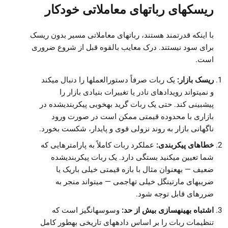
ریسکهای رباتهای معاملاتی خودکار
با اینکه قدرتمند هستند، رباتهای معاملاتی مسیر بدون ریسک
برای سود نیستند. درک معایب بالقوه قبل از شروع ضروری
است.
ریسک بازار:
یک ربات صرفاً دستورالعملها را دنبال میکند
و نمیتواند رویدادهای نادر یا تغییرات بنیادی بازار را
پیشبینی کند. حتی یک ربات گرید بهخوبی پیکربندیشده در
بازاری با محدوده قیمتی ممکن است در صورت ورود
ناگهانی بازار به روند نزولی قوی و پایدار، شکست بخورد.
خطاهای پیکربندی:
عملکرد ربات کاملاً به پارامترهایی که
شما تعیین میکنید بستگی دارد. یک ربات پیکربندیشده
ضعیف — بهعنوان مثال با بازه قیمتی خیلی باریک یا
ضریبهای مارتینگل خیلی تهاجمی — میتواند منجر به
ضررهای قابل توجه شود.
اشتباه بهینهسازی بیش از حد:
وسوسهانگیز است که
تنظیمات ربات را بر اساس دادههای تاریخی بهطور کامل