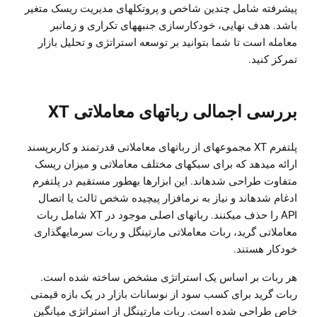
پیشرفته شامل چندین شاخص و پروتکلهای مدیریت ریسک متغیر
باشد. هدف نهایی، خودکارسازی جنبههای تکراری و زمانبر
معامله است تا شما بتوانید بر توسعه استراتژی و تحلیل بازار
تمرکز کنید.
بررسی اجمالی رباتهای معاملاتی XT
پلتفرم XT مجموعهای از رباتهای معاملاتی قدرتمند و کاربرپسند
ارائه میدهد که برای سبکهای مختلف معاملاتی و میزان ریسک
متفاوت طراحی شدهاند. این ابزارها بهطور مستقیم در پلتفرم
ادغام شدهاند و نیاز به نرمافزار پیچیده شخص ثالث یا اتصال
API را حذف میکنند. رباتهای اصلی موجود در XT شامل ربات
معاملاتی گرید، ربات معاملاتی مارتینگل و ربات سرمایهگذاری
خودکار هستند.
هر ربات بر اساس یک استراتژی مشخص ساخته شده است.
ربات گرید برای کسب سود از نوسانات بازار در یک بازه قیمتی
خاص طراحی شده است. ربات مارتینگل از استراتژی میانگین