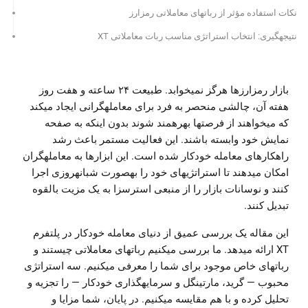
نکات استفاده مؤثر از رباتهای معاملاتی رمزارز
نتیجهگیری: انتخاب استراتژی مناسب ربات معاملاتی XT
بازار رمزارزها هرگز نمیخوابد. طبیعت ۲۴ ساعته و هفت روز
هفته آن، چالشی منحصر به فرد برای معاملهگرانی ایجاد میکند
که میخواهند از فرصتها بهرهمند شوند بدون اینکه به صفحه
نمایش خود وابسته باشند. این فعالیت مستمر باعث رشد
راهکارهای معامله خودکار شده است. این ابزارها به معاملهگران
امکان میدهند تا استراتژیهای خود را بهصورت شبانهروزی اجرا
کنند و نوسانات بازار را از منبعی استرسزا به یک مزیت بالقوه
تبدیل کنند.
این مقاله یک بررسی عمیق از دنیای معامله خودکار در پلتفرم
XT ارائه میدهد. ما بررسی میکنیم رباتهای معاملاتی چیستند و
رباتهای خاص موجود برای شما را معرفی میکنیم. سه استراتژی
محبوب — گرید، مارتینگل و سرمایهگذاری خودکار — را تجزیه و
تحلیل کرده و با هم مقایسه میکنیم. در پایان، شما مزایا و