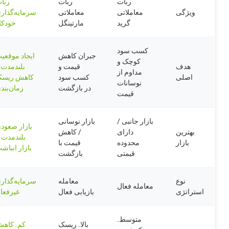
ربات
ربات
ربا
ویژگی
معاملاتی
معاملاتی
سرمایه‌گذار
گرید
مارتینگل
خودکا
کسب سود
جبران کاهش
ایجاد موقعی
کوچک و
هدف
قیمت و
بلندمدت 
مداوم از
اصلی
کسب سود
کاهش ریس
نوسانات
در بازگشت
زمان‌بند
قیمت
بازار جانبی /
بازار نوسانی
بازار صعود
بهترین
دارای
/ کاهش
بلندمدت ی
بازار
محدوده
قیمت با
بازار انباش
قیمتی
بازگشت
نوع
معامله
سرمایه‌گذار
معامله فعال
استراتژی
بازیابی فعال
غیرفعا
متوسط.
بالا. ریسک
کم. کاه