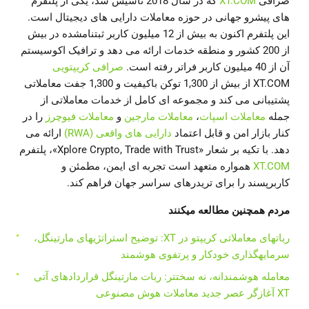
صرافی
XT.COM
که در سال 2018 تأسیس شد، یکی از پلتفرم
های پیشرو جهانی در حوزه معاملات دارایی های دیجیتال است.
این پلتفرم اکنون به بیش از 12 میلیون کاربر ثبتنامشده در بیش
از 200 کشور و منطقه خدمات ارائه می دهد و ترافیک اکوسیستم
آن از 40 میلیون کاربر فراتر رفته است.
صرافی کریپتویی
XT.COM از بیش از 1,300 توکن باکیفیت و 1,300 جفت معاملاتی
پشتیبانی می کند و مجموعه ای کامل از خدمات معاملاتی از
جمله
معاملات اسپات
،
معاملات مارجین
و
معاملات فیوچرز
را در
کنار بازار امن و قابل اعتماد
دارایی های واقعی (RWA)
ارائه می
دهد. با تکیه بر شعار «Xplore Crypto, Trade with Trust»، پلتفرم
XT.COM
همواره متعهد است تجربه ای ایمن، مطمئن و
کاربرپسند را برای تریدرهای سراسر جهان فراهم کند.
مردم همچنین مطالعه میکنند
رباتهای معاملاتی کریپتو در XT: توضیح استراتژیهای مارتینگل،
سرمایهگذاری خودکار و پرتفوی هوشمند
معامله هوشمندانه، نه سختتر: ربات مارتینگل قراردادهای آتی
XT آغازگر عصر جدید معاملات هوش مصنوعی