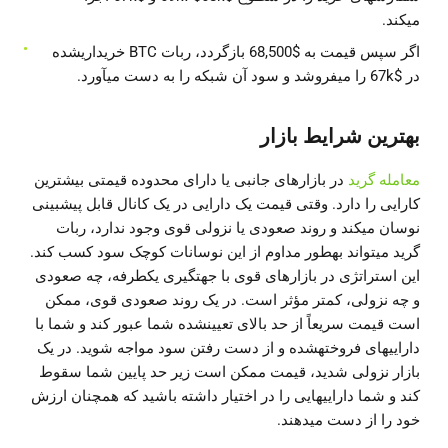
میکند.
اگر سپس قیمت به $68,500 بازگردد، ربات BTC خریداریشده
در $67k را میفروشد و سود آن شبکه را به دست میآورد.
بهترین شرایط بازار
معامله گرید
در بازارهای جانبی یا دارای محدوده قیمتی بیشترین
کارایی را دارد. وقتی قیمت یک دارایی در یک کانال قابل پیشبینی
نوسان میکند و روند صعودی یا نزولی قوی وجود ندارد، ربات
گرید میتواند بهطور مداوم از این نوسانات کوچک سود کسب کند.
این استراتژی در بازارهای قوی با جهتگیری یکطرفه، چه صعودی
و چه نزولی، کمتر مؤثر است. در یک روند صعودی قوی، ممکن
است قیمت سریعاً از حد بالای تعیینشده شما عبور کند و شما با
داراییهای فروختهشده و از دست رفتن سود مواجه شوید. در یک
بازار نزولی شدید، قیمت ممکن است زیر حد پایین شما سقوط
کند و شما داراییهایی را در اختیار داشته باشید که همچنان ارزش
خود را از دست میدهند.