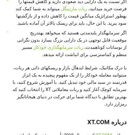
اگر نسبت به یک دارایی دید صعودی دارید و کاهش قیمتها را
فرصت خرید میدانید،
ربات مارتینگل
میتواند به شما کمک کند
بهطور استراتژیک میانگین قیمت را کاهش داده و از بازگشتها
سود ببرید. با این حال، باید برای ریسک بالاتر آن آماده باشید.
اگر سرمایهگذار بلندمدتی هستید که میخواهد بهتدریج
موقعیت قابل توجهی در یک دارایی بزرگ بسازد بدون نگرانی
از نوسانات کوتاهمدت،
ربات سرمایهگذاری خودکار
مسیر
منظم و کماسترسی برای انباشت ارائه میدهد.
با درک مکانیک، شرایط ایدهآل بازار و ریسکهای ذاتی هر ربات،
میتوانید معامله خودکار را از یک مفهوم پیچیده به یک ابزار
قدرتمند در سبد مالی خود تبدیل کنید. با آموزش شروع کنید، با
سرمایه کوچک آغاز کنید و ربات معاملاتی XT را انتخاب کنید که
بهترین تطابق با دیدگاه شما برای حرکت در دنیای هیجانانگیز
رمزارز دارد.
درباره XT.COM