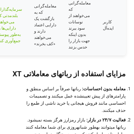
معامله‌گرانی
معامله‌گرانی
که
سرمایه‌گذارا
که به
می‌خواهند از
بلندمدتی ک
بازگشت یک
کاربر
نوسانات
می‌خواهن
دارایی اعتماد
ایده‌آل
سود ببرند
دارایی‌ها ر
دارند و
بدون اینکه
به‌طور پیوست
می‌خواهند
جهت بازار را
جمع‌آوری کنن
«کف بخرند»
حدس بزنند
مزایای استفاده از رباتهای معاملاتی XT
معامله بدون احساسات:
رباتها صرفاً بر اساس منطق و
پارامترهای از پیش تعیینشده عمل میکنند و تصمیمات
احساسی مانند فروش هیجانی یا خرید ناشی از طمع را
حذف میکنند.
فعالیت ۲۴/۷ در بازار:
بازار رمزارز هرگز بسته نمیشود.
رباتها میتوانند بهطور شبانهروزی برای شما معامله کنند