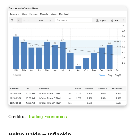
Créditos:
Trading Economics
Reino Unido – Inflación