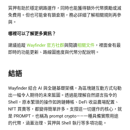
質押有助於穩定網路運作，同時也能獲得額外代幣獎勵或減
免費用。但也可能會有鎖倉期，務必詳細了解相關規則再參
與。
哪裡可以了解更多資訊？
建議追蹤
Wayfinder 官方社群
與閱讀
相關文件
，裡面會有最
即時的功能更新、路線圖進度與代幣分配說明。
結語
Wayfinder 結合 AI 與全鏈基礎架構，為區塊鏈互動方式勾勒
出一幅令人期待的未來藍圖。透過能理解自然語言指令的
Shell，原本繁瑣的操作如跨鏈轉帳、DeFi 收益農場配置、
NFT 買賣等，都變得簡單許多。支撐這一切運作的核心，就
是 PROMPT，也稱為 prompt crypto——一種具備實際用途
的代幣，涵蓋治理、質押與 Shell 執行等多項功能。