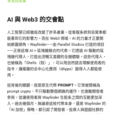
常見問答集
AI 與 Web3 的交會點
人工智慧已經徹底改變了許多產業，從客服系統到自駕車都
能看到它的影響力。而在 Web3 領域，AI 的力量才正要開
始嶄露頭角。Wayfinder——由 Parallel Studios 打造的項目
——正是這場 AI × 區塊鏈融合的代表。它透過 AI 驅動的區
塊鏈代理人，打造出流暢又直觀的全鏈體驗。這些代理人，
也被稱為「Shells（殼）」，可以用自然語言理解使用者的
指令，讓複雜的去中心化應用（dApps）變得人人都能使
用。
這背後的關鍵，就是原生代幣
PROMPT
。它常被簡稱為
prompt crypto，不只驅動整個網路的運作，也激勵開發者
參與，並讓使用者與 Wayfinder 生態系之間的互動更加深
入。過去幾個月，無論是這枚代幣本身，還是 Wayfinder 的
「AI 加密」策略，都引起了開發者、投資人與遊戲社群的