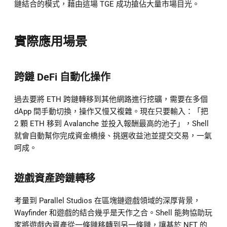
鏈結合的模式，藉由這場 TGE 成功搶佔大量市場目光。
實際應用場景
跨鏈 DeFi 自動化操作
過去要將 ETH 跨鏈轉移到其他網路進行挖礦，需要在多個
dApp 間手動切換，操作又慢又複雜。現在只要輸入：「把
2 顆 ETH 移到 Avalanche 並投入報酬最高的池子」，Shell
就會自動幫你完成資金橋接、挑選收益池並提交交易，一氣
呵成。
遊戲資產跨鏈轉移
考量到 Parallel Studios 在區塊鏈遊戲領域的深厚背景，
Wayfinder 和遊戲的結合幾乎是天作之合。Shell 能夠協助玩
家將遊戲內資產從一條鏈移轉到另一條鏈，讓基於 NFT 的