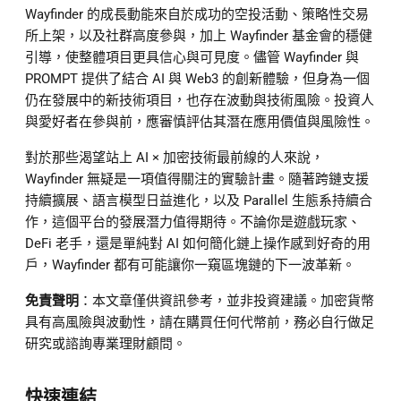
Wayfinder 的成長動能來自於成功的空投活動、策略性交易
所上架，以及社群高度參與，加上 Wayfinder 基金會的穩健
引導，使整體項目更具信心與可見度。儘管 Wayfinder 與
PROMPT 提供了結合 AI 與 Web3 的創新體驗，但身為一個
仍在發展中的新技術項目，也存在波動與技術風險。投資人
與愛好者在參與前，應審慎評估其潛在應用價值與風險性。
對於那些渴望站上 AI × 加密技術最前線的人來說，
Wayfinder 無疑是一項值得關注的實驗計畫。隨著跨鏈支援
持續擴展、語言模型日益進化，以及 Parallel 生態系持續合
作，這個平台的發展潛力值得期待。不論你是遊戲玩家、
DeFi 老手，還是單純對 AI 如何簡化鏈上操作感到好奇的用
戶，Wayfinder 都有可能讓你一窺區塊鏈的下一波革新。
免責聲明
：本文章僅供資訊參考，並非投資建議。加密貨幣
具有高風險與波動性，請在購買任何代幣前，務必自行做足
研究或諮詢專業理財顧問。
快速連結