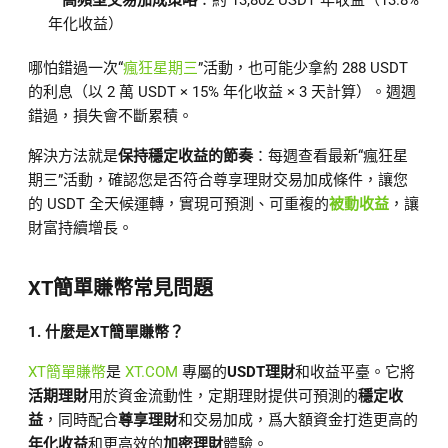
–
高頻型交易加成策略
：約 13,802 USDT 年收益（13.8%
年化收益）
哪怕錯過一次“
瘋狂星期三
”活動，也可能少拿約 288 USDT
的利息（以 2 萬 USDT × 15% 年化收益 × 3 天計算）。週週
錯過，損失會不斷累積。
解決方法就是
保持穩定收益的節奏
：每週查看最新“瘋狂星
期三”活動，確認您是否符合尊享理財交易加成條件，讓您
的 USDT 全天候運轉，實現可預測、可重複的
被動收益
，讓
財富持續增長。
XT簡單賺幣常見問題
1. 什麼是XT簡單賺幣？
XT簡單賺幣
是
XT.COM
專屬的
USDT理財
和收益平臺。它將
活期理財
用於資金流動性，定期理財提供可預測的
穩定收
益
，同時配合
尊享理財
和交易加成，爲大額資金打造更高的
年化收益
和更高效的
加密理財
體驗。