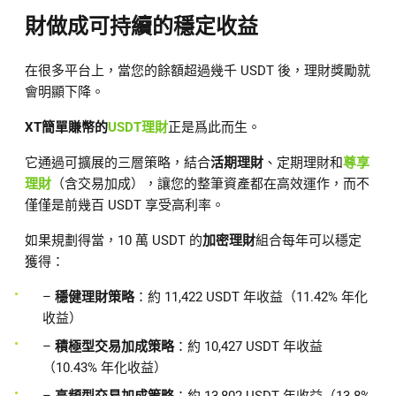
財做成可持續的穩定收益
在很多平台上，當您的餘額超過幾千 USDT 後，理財獎勵就
會明顯下降。
XT簡單賺幣的
USDT理財
正是爲此而生。
它通過可擴展的三層策略，結合
活期理財
、定期理財和
尊享
理財
（含交易加成），讓您的整筆資產都在高效運作，而不
僅僅是前幾百 USDT 享受高利率。
如果規劃得當，10 萬 USDT 的
加密理財
組合每年可以穩定
獲得：
–
穩健理財策略
：約 11,422 USDT 年收益（11.42% 年化
收益）
–
積極型交易加成策略
：約 10,427 USDT 年收益
（10.43% 年化收益）