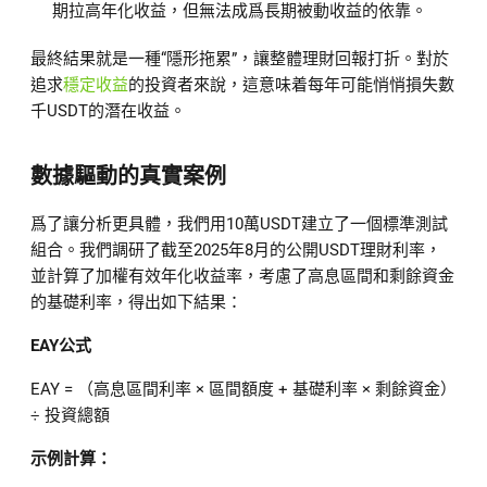
期拉高年化收益，但無法成爲長期被動收益的依靠。
最終結果就是一種“隱形拖累”，讓整體理財回報打折。對於
追求
穩定收益
的投資者來說，這意味着每年可能悄悄損失數
千USDT的潛在收益。
數據驅動的真實案例
爲了讓分析更具體，我們用10萬USDT建立了一個標準測試
組合。我們調研了截至2025年8月的公開USDT理財利率，
並計算了加權有效年化收益率，考慮了高息區間和剩餘資金
的基礎利率，得出如下結果：
EAY公式
EAY = （高息區間利率 × 區間額度 + 基礎利率 × 剩餘資金）
÷ 投資總額
示例計算：