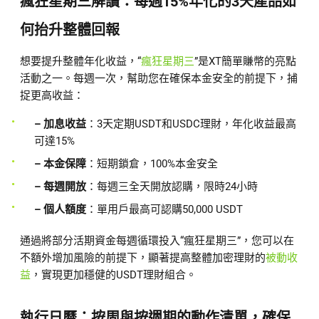
瘋狂星期三解讀：每週15%年化的3天產品如
何抬升整體回報
想要提升整體年化收益，“
瘋狂星期三
”是XT簡單賺幣的亮點
活動之一。每週一次，幫助您在確保本金安全的前提下，捕
捉更高收益：
– 加息收益
：3天定期USDT和USDC理財，年化收益最高
可達15%
– 本金保障
：短期鎖倉，100%本金安全
– 每週開放
：每週三全天開放認購，限時24小時
– 個人額度
：單用戶最高可認購50,000 USDT
通過將部分活期資金每週循環投入“瘋狂星期三”，您可以在
不額外增加風險的前提下，顯著提高整體加密理財的
被動收
益
，實現更加穩健的USDT理財組合。
執行日曆：按周與按週期的動作清單，確保