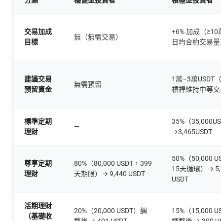
分類
穩健型投資者
積極型投資者
交易加成
+6% 加成（≥10
無（無需交易）
目標
日均合約交易量
建議交易
1萬–3萬USDT
無需預留
預留資金
槓桿維持中等交
標準定期
35%（35,000U
—
理財
→3,465USDT
50%（50,000 
尊享定期
80%（80,000 USDT，399
15天循環）→ 5,
理財
天期限）→ 9,440 USDT
USDT
活期理財
20%（20,000 USDT）調
15%（15,000 
（基礎收