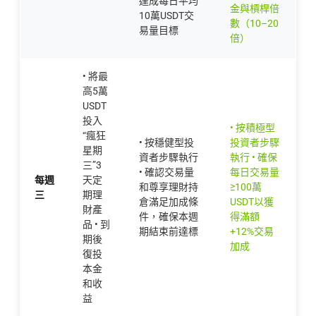
達成每日平均
金與槓桿倍
10萬USDT交
數（10–20
易量目標
倍）
• 將最
高5萬
USDT
投入
• 按積極型
“瘋狂
• 按穩健型投
投資者步驟
星期
資者步驟執行
執行 • 確保
三”3
• 確認交易量
每日交易量
每週
天定
和尊享理財持
≥100萬
三
期理
倉滿足加成條
USDT以獲
財產
件，確保本週
得滿額
品 • 到
期結束前達標
+12%交易
期後
加成
復投
本金
和收
益