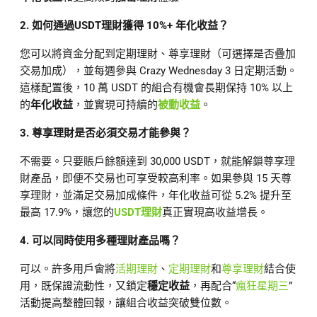
2. 如何通過USDT理財獲得 10%+ 年化收益？
您可以將資金分配到定期理財、尊享理財（可選擇是否疊加
交易加成），並每週參與 Crazy Wednesday 3 日定期活動。
這樣配置後，10 萬 USDT 的組合有機會長期保持 10% 以上
的
年化收益
，並實現可持續的
被動收益
。
3. 尊享理財是否必須交易才能參與？
不需要。只要賬戶餘額達到 30,000 USDT，就能解鎖尊享理
財產品，即便不交易也可享受較高利率。如果參與 15 天尊
享理財，並滿足交易加成條件，年化收益可從 5.2% 提升至
最高 17.9%，讓您的
USDT理財
真正實現高收益增長。
4. 可以同時使用多種理財產品嗎？
可以。許多用戶會將
活期理財
、
定期理財
和
尊享理財
結合使
用，既保證流動性，又鎖定
穩定收益
，再配合“
瘋狂星期三
”
活動提高整體回報，讓組合收益突破雙位數。