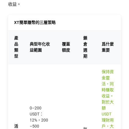
收益。
XT簡單賺幣的三層策略
產
鎖
品
典型年化收
覆蓋
倉
爲什麼
類
益範圍
額度
週
重要
型
期
保持資
金靈
活，同
時賺取
收益。
對於大
0–200
額
USDT：
USDT
12%，200
理財用
活
–500
戶，大