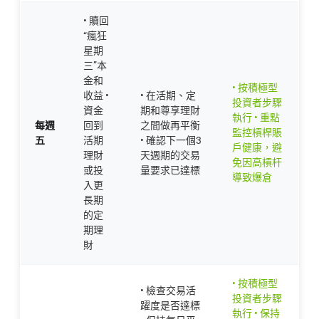
• 贖回
“瘋狂
星期
三”本
金和
• 按積極型
收益 •
• 在活期、定
投資者步驟
資金
期和尊享理財
執行 • 重點
每週
回到
之間做再平衡
監控槓桿賬
五
活期
• 確認下一個3
戶健康，避
理財
天週期的交易
免因高槓杆
或投
量要求已達標
導致爆倉
入更
長期
的定
期理
財
• 按積極型
• 檢查交易活
投資者步驟
躍度是否達標
執行 • 保持