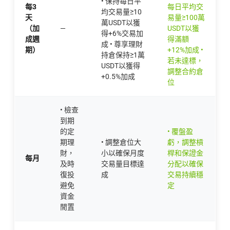
• 保持每日平
每3
每日平均交
均交易量≥10
天
易量≥100萬
萬USDT以獲
（加
—
USDT以獲
得+6%交易加
成週
得滿額
成 • 尊享理財
期）
+12%加成 •
持倉保持≥1萬
若未達標，
USDT以獲得
調整合約倉
+0.5%加成
位
• 檢查
到期
的定
• 覆盤盈
期理
• 調整倉位大
虧，調整槓
財，
小以確保月度
桿和保證金
每月
及時
交易量目標達
分配以確保
復投
成
交易持續穩
避免
定
資金
閒置