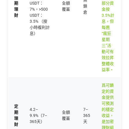
無
期
USDT：
全額
部分資
鎖
理
7%，>500
覆蓋
金按
倉
財
USDT：
3.5%計
3.5% （按
息，但
小時複利計
每週
息）
“瘋狂
星期
三”活
動可有
效拉昇
整體收
益率。
爲可鎖
定的資
金提供
可預測
定
4.2–
7–
的穩定
期
全額
9.9%（7–
365
收益，
理
覆蓋
365天）
天
是加密
財
理財組