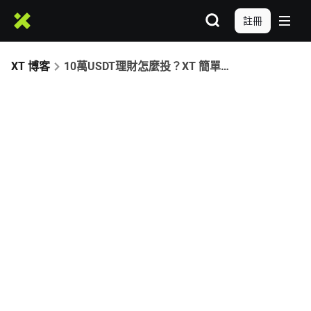
註冊
XT 博客
10萬USDT理財怎麼投？XT 簡單賺幣助您穩健實現10%+被動收益