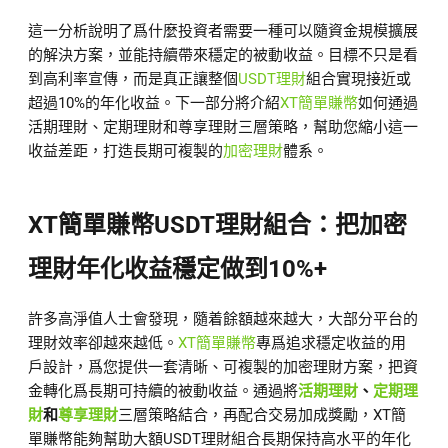
這一分析說明了爲什麼投資者需要一種可以隨資金規模擴展
的解決方案，並能持續帶來穩定的被動收益。目標不只是看
到高利率宣傳，而是真正讓整個
USDT理財
組合實現接近或
超過10%的年化收益。下一部分將介紹
XT簡單賺幣
如何通過
活期理財、定期理財和尊享理財三層策略，幫助您縮小這一
收益差距，打造長期可複製的
加密理財
體系。
XT簡單賺幣USDT理財組合：把加密
理財年化收益穩定做到10%+
許多高淨值人士會發現，隨着餘額越來越大，大部分平台的
理財效率卻越來越低。
XT簡單賺幣
專爲追求穩定收益的用
戶設計，爲您提供一套清晰、可複製的加密理財方案，把資
金轉化爲長期可持續的被動收益。通過將
活期理財
、
定期理
財
和
尊享理財
三層策略結合，再配合交易加成獎勵，XT簡
單賺幣能夠幫助大額USDT理財組合長期保持高水平的年化