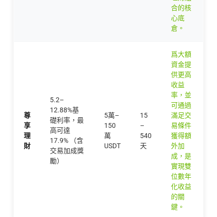
合的核
心底
倉。
爲大額
資金提
供更高
收益
率，並
5.2–
可通過
12.88%基
尊
5萬–
15
滿足交
礎利率，最
享
150
–
易條件
高可達
理
萬
540
獲得額
17.9% （含
財
USDT
天
外加
交易加成獎
成，是
勵）
實現雙
位數年
化收益
的關
鍵。