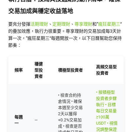
交易加成與穩定收益落地
要充分發揮
活期理財
、
定期理財
、
尊享理財
和“
瘋狂星期三
”
的疊加效應，執行力很重要。尊享理財的交易加成每3天計
算一次，“瘋狂星期三”每週開放一次，以下日曆幫助您保持
節奏：
穩健
高頻交易型
頻率
型投
積極型投資者
投資者
資者
• 按積極型
• 檢查合約持
投資者步驟
倉情況 • 確保
執行 • 目標
本週至少交易
每日交易量
2天以獲得
每週
≥100萬
—
+0.2%交易加
一
USDT • 視情
成 • 檢查是否
況調整保證