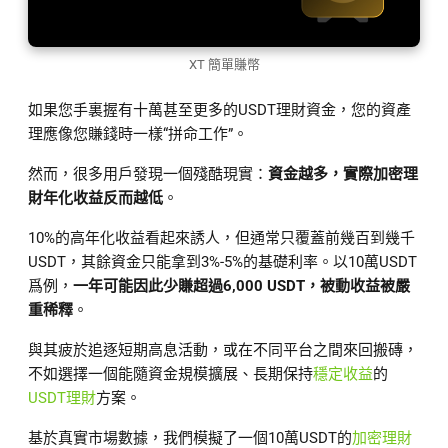
XT 簡單賺幣
如果您手裏握有十萬甚至更多的USDT理財資金，您的資產
理應像您賺錢時一樣“拼命工作”。
然而，很多用戶發現一個殘酷現實：
資金越多，實際加密理
財年化收益反而越低
。
10%的高年化收益看起來誘人，但通常只覆蓋前幾百到幾千
USDT，其餘資金只能拿到3%-5%的基礎利率。以10萬USDT
爲例，
一年可能因此少賺超過6,000 USDT，被動收益被嚴
重稀釋
。
與其疲於追逐短期高息活動，或在不同平台之間來回搬磚，
不如選擇一個能隨資金規模擴展、長期保持
穩定收益
的
USDT理財
方案。
基於真實市場數據，我們模擬了一個10萬USDT的
加密理財