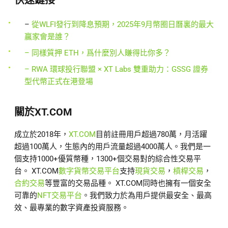
快速鏈接
–
從WLFI發行到降息預期，2025年9月幣圈日曆裏的最大
贏家會是誰？
– 同樣質押 ETH，爲什麼別人賺得比你多？
– RWA 環球投行聯盟 × XT Labs 雙重助力：GSSG 證券
型代幣正式在港登場
關於XT.COM
成立於2018年，
XT.COM
目前註冊用戶超過780萬，月活躍
超過100萬人，生態內的用戶流量超過4000萬人。我們是一
個支持1000+優質幣種，1300+個交易對的綜合性交易平
台。 XT.COM
數字貨幣交易平台
支持
現貨交易
，
槓桿交易
，
合約交易
等豐富的交易品種。 XT.COM同時也擁有一個安全
可靠的
NFT交易平台
。我們致力於為用戶提供最安全、最高
效、最專業的數字資產投資服務。