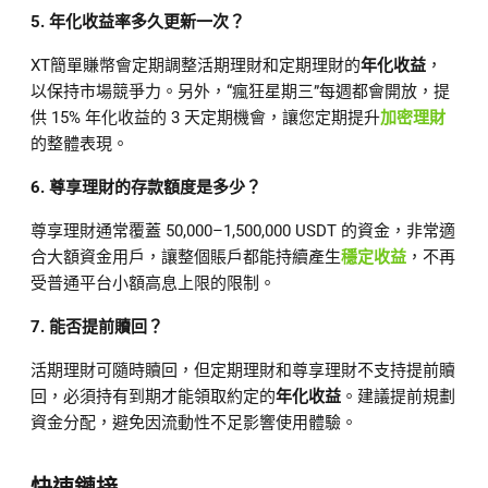
5. 年化收益率多久更新一次？
XT簡單賺幣會定期調整活期理財和定期理財的
年化收益
，
以保持市場競爭力。另外，“瘋狂星期三”每週都會開放，提
供 15% 年化收益的 3 天定期機會，讓您定期提升
加密理財
的整體表現。
6. 尊享理財的存款額度是多少？
尊享理財通常覆蓋 50,000–1,500,000 USDT 的資金，非常適
合大額資金用戶，讓整個賬戶都能持續產生
穩定收益
，不再
受普通平台小額高息上限的限制。
7. 能否提前贖回？
活期理財可隨時贖回，但定期理財和尊享理財不支持提前贖
回，必須持有到期才能領取約定的
年化收益
。建議提前規劃
資金分配，避免因流動性不足影響使用體驗。