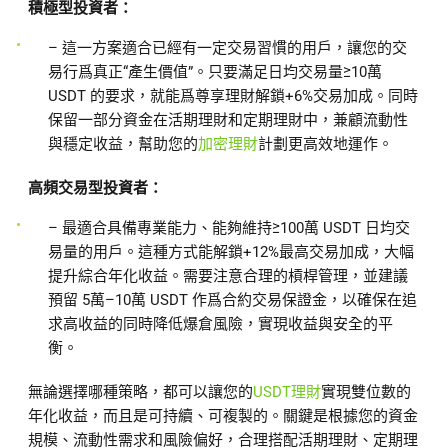
積極型投資者：
– 這一方案適合已經有一定交易習慣的用戶，讓您的交
易行爲真正“產生價值”。只要滿足日均交易量≥10萬
USDT 的要求，就能爲尊享理財解鎖+6%交易加成。同時
保留一部分資金在活期理財和定期理財中，兼顧流動性
與穩定收益，幫助您的
加密理財
計劃更高效地運作。
高頻交易型投資者：
– 最適合具備專業能力、能夠維持≥100萬 USDT 日均交
易量的用戶。這種方式能解鎖+12%最高交易加成，大幅
提升綜合年化收益。需要注意合理的槓桿管理，並建議
預留 5萬–10萬 USDT 作爲合約交易保證金，以確保在追
求高收益的同時降低爆倉風險，實現收益與安全的平
衡。
無論選擇哪種策略，都可以讓您的
USDT理財
實現雙位數的
年化收益，而且是可持續、可複製的。關鍵是根據您的資金
規模、流動性需求和風險偏好，合理搭配活期理財、定期理