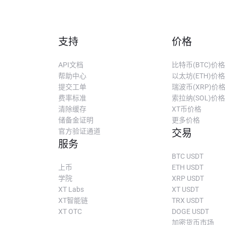
支持
价格
API文档
比特币(BTC)价格
帮助中心
以太坊(ETH)价格
提交工单
瑞波币(XRP)价
费率标准
索拉纳(SOL)价格
清除缓存
XT币价格
储备金证明
更多价格
官方验证通道
交易
服务
BTC USDT
上币
ETH USDT
学院
XRP USDT
XT Labs
XT USDT
XT智能链
TRX USDT
XT OTC
DOGE USDT
加密货币市场