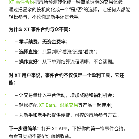
XT 事件合约
把市场预测转化成一种简单透明的交易体验。
通过把复杂的投机简化成一个“是/否”的选择，让任何人都能
轻松参与，不论你是新手还是老手。
为什么 XT 事件合约与众不同：
– 零手续费，无资金费率
；
– 选择直接
：只需判断“看涨”还是“看跌”；
– 操作友好
：从下单到结算流程清晰，不会迷糊。
对 XT 用户来说，事件合约不仅仅是一个盈利工具，它还
能：
–
让交易量计入平台活动，增加奖励和福利机会；
–
轻松搭配
XT Earn
、
跟单交易
等产品一起使用；
–
为新手和老手都提供便捷、可控的市场参与方式。
下一步很简单：
打开 XT APP，下好你的第一笔事件合约，
看看直觉能不能帮你赚到收益。