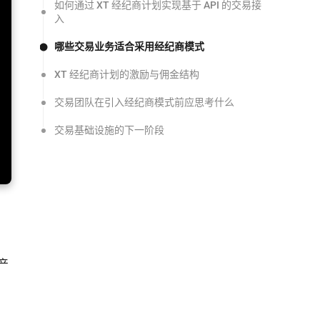
如何通过 XT 经纪商计划实现基于 API 的交易接
入
哪些交易业务适合采用经纪商模式
XT 经纪商计划的激励与佣金结构
交易团队在引入经纪商模式前应思考什么
交易基础设施的下一阶段
产
，