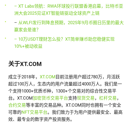
– XT Labs领航：RWA环球投行联盟香港启幕，比特币亚
洲大会2025见证XT智能链驱动全球资产上链
–
从WLFI发行到降息预期，2025年9月币圈日历里的最大
赢家会是谁？
– 10万USDT理财怎么投？XT简单赚币助您稳健实现
10%+被动收益
关于XT.COM
成立于2018年，
XT.COM
目前注册用户超过780万，月活跃
超过100万人，生态内的用户流量超过4000万人。我们是一
个支持1000+优质币种，1300+个交易对的综合性交易平
台。XT.COM
加密货币交易平台
支持
现货交易
，
杠杆交易
，
合约交易
等丰富的交易品种。XT.COM同时也拥有一个安全
可靠的
NFT交易平台
。我们致力于为用户提供最安全、最高
效、最专业的数字资产投资服务。