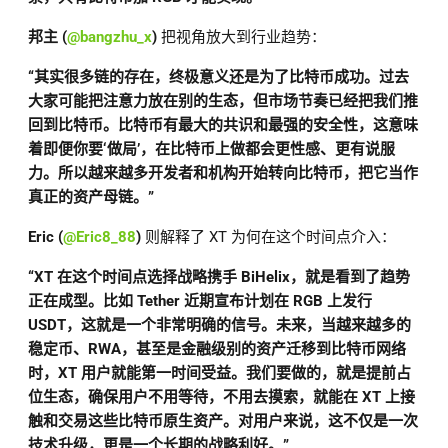
邦主 (
@bangzhu_x
)
把视角放大到行业趋势：
“其实很多链的存在，终极意义还是为了比特币成功。过去
大家可能把注意力放在别的生态，但市场节奏已经把我们推
回到比特币。比特币有最大的共识和最强的安全性，这意味
着即便你要‘做局’，在比特币上做都会更性感、更有说服
力。所以越来越多开发者和机构开始转向比特币，把它当作
真正的资产母链。”
Eric (
@Eric8_88
)
则解释了 XT 为何在这个时间点介入：
“XT 在这个时间点选择战略携手 BiHelix，就是看到了趋势
正在成型。比如 Tether 近期宣布计划在 RGB 上发行
USDT，这就是一个非常明确的信号。未来，当越来越多的
稳定币、RWA，甚至是金融级别的资产迁移到比特币网络
时，XT 用户就能第一时间受益。我们要做的，就是提前占
位生态，确保用户不用等待，不用去摸索，就能在 XT 上接
触和交易这些比特币原生资产。对用户来说，这不仅是一次
技术升级，更是一个长期的战略利好。”