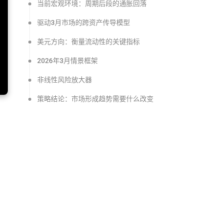
当前宏观环境：周期后段的通胀回落
驱动3月市场的跨资产传导模型
美元方向：衡量流动性的关键指标
2026年3月情景框架
非线性风险放大器
策略结论：市场形成趋势需要什么改变