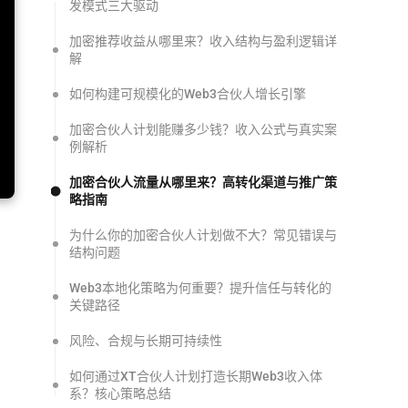
发模式三大驱动
加密推荐收益从哪里来？收入结构与盈利逻辑详
解
如何构建可规模化的Web3合伙人增长引擎
加密合伙人计划能赚多少钱？收入公式与真实案
例解析
加密合伙人流量从哪里来？高转化渠道与推广策
略指南
为什么你的加密合伙人计划做不大？常见错误与
结构问题
Web3本地化策略为何重要？提升信任与转化的
关键路径
风险、合规与长期可持续性
如何通过XT合伙人计划打造长期Web3收入体
系？核心策略总结