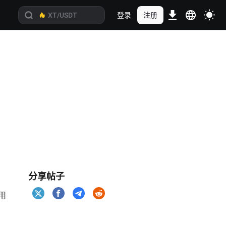
登录
注册
分享帖子
用
、