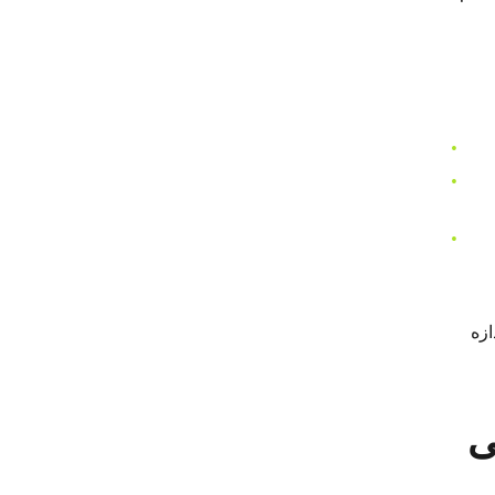
ازه
جه می