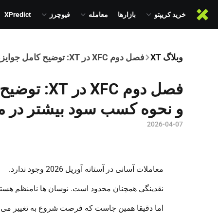
خرید کریپتو
بازارها
معامله
فیوچرز
XPredict
وبلاگ XT
فصل دوم XFC در XT: توضیح کامل جوایز، استراتژی ها و نحوه کسب سود بیشتر در معاملات فیوچرز
فصل دوم FC
و نحوه کسب سود بیشتر در م
2026-04-07
معاملات آسانی در آستانه آوریل 2026 وجود ندارد.
نقدینگی همچنان محدود است. نوسان ها نامنظم هستن
اما دقیقا همین جاست که فرصت شروع به تغییر می ک