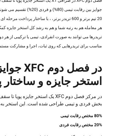
فصل دوم XFC در صرافی XT یک استخر جایزه پویا تا سقف 3,000,000 دلار ارائه می دهد که از طریق نقاط عطف حجم معاملات آزاد می شود
جوایز بین رقابت تیمی (80%) و فردی (20%) تقسیم می شوند و مسیرهای متعددی برای کسب درآمد فراهم می کنند
20 تیم برتر و 600 تریدر برتر، ، با ساختار پرداخت مرحله ای و مشوق های مشارکت پاداش دریافت می کنند
هر معامله هم به رتبه شما و هم به رشد کل استخر جایزه کم
تریدرها می توانند به صورت انفرادی، تیمی یا ترکیبی از هر دو ر
مناسب برای تریدرهایی که روی ثبات، اجرا و مشارکت مستمر 
در فصل 
استخر جایزه و ساختار 
بخش فردی و تیمی طراحی شده است. این استخر به 
80% مختص رقابت تیمی
20% مختص رقابت فردی