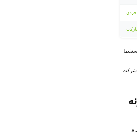
فردی
ارکت
ستقیما
ی شرکت
چگونه
 و