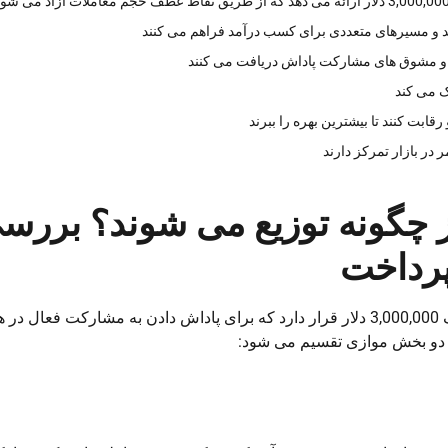
ک می کند
قابت کنند تا بیشترین بهره را ببرند
در بازار تمرکز دارند
دوم XFC جوایز چگونه توزیع می شوند؟ برر
پرداخت
در مرکز فصل دوم XFC یک استخر جایزه پویا تا سقف 3,000,000 دلار قرار دارد که برای پاداش دادن به مشارکت فعال 
دو بخش موازی تقسیم می شود: