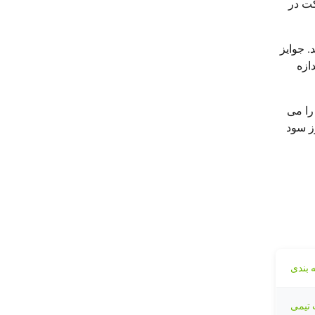
کت در
. جوایز
ازه
را می
تبار آزمایشی فیوچرز سود
 بندی
 تیمی