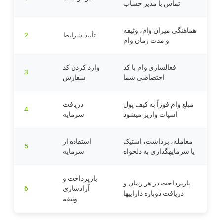
تماس با مدیر حساب
هماهنگی میزان وام، وثیقه
تأیید شرایط
2
و مدت زمان وام
فعالسازی وام با کد
وارد کردن کد
3
اختصاصی شما
سفارش
مبلغ وام فوراً به کیف پول
دریافت
4
اسپات واریز میشود
سرمایه
معامله، برداشت، استیک
استفاده از
5
یا سرمایهگذاری به دلخواه
سرمایه
بازپرداخت و
بازپرداخت در هر زمان و
آزادسازی
6
دریافت دوباره داراییها
وثیقه