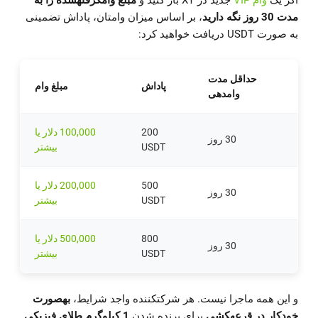
اگر یک
وام VIP
جدید در XT باز کنید و
مبلغ وامگرفتهشده را به
مدت 30 روز نگه دارید
، بر اساس میزان وامتان، پاداش تضمینی
به صورت USDT دریافت خواهید کرد:
حداقل مدت
پاداش
مبلغ وام
وامدهی
200
100,000 دلار یا
30 روز
USDT
بیشتر
500
200,000 دلار یا
30 روز
USDT
بیشتر
800
500,000 دلار یا
30 روز
USDT
بیشتر
و این همه ماجرا نیست. هر شرکتکننده واجد شرایط،
بهصورت
خودکار در قرعهکشی
برای برنده شدن
1 کیلوگرم طلای فیزیکی