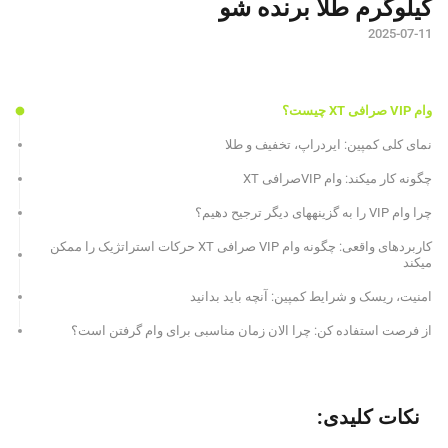
کیلوگرم طلا برنده شو
2025-07-11
وام VIP صرافی XT چیست؟
نمای کلی کمپین: ایردراپ، تخفیف و طلا
چگونه کار میکند: وام VIPصرافی XT
چرا وام VIP را به گزینههای دیگر ترجیح دهیم؟
کاربردهای واقعی: چگونه وام VIP صرافی XT حرکات استراتژیک را ممکن
میکند
امنیت، ریسک و شرایط کمپین: آنچه باید بدانید
از فرصت استفاده کن: چرا الان زمان مناسبی برای وام گرفتن است؟
نکات کلیدی: