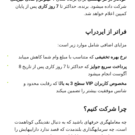
شرکت داده میشود. برنده، حداکثر تا
7 روز کاری
پس از پایان
کمپین اعلام خواهد شد.
فراتر از ایردراپ
مزایای اضافی شامل موارد زیر است:
نرخ بهره تخفیفی
که متناسب با مبلغ وام شما کاهش مییابد
پرداخت سریع جوایز
که حداکثر تا 7 روز کاری پس از تاریخ 8
آگوست انجام میشود
مخصوص کاربران VIP سطح 3 به بال
ا که رقابت محدود و
شانس موفقیت بیشتر را تضمین میکند
چرا شرکت کنیم؟
چه معاملهگری حرفهای باشید که به دنبال نقدینگی کوتاهمدت
است، چه سرمایهگذاری بلندمدت که قصد ندارد داراییهایش را