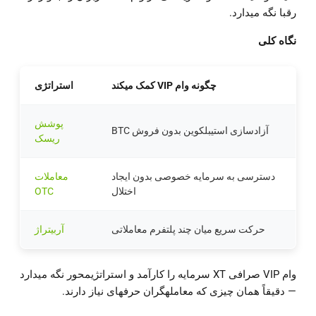
رقبا نگه میدارد.
نگاه کلی
چگونه وام VIP کمک میکند
استراتژی
پوشش
آزادسازی استیبلکوین بدون فروش BTC
ریسک
دسترسی به سرمایه خصوصی بدون ایجاد
معاملات
اختلال
OTC
حرکت سریع میان چند پلتفرم معاملاتی
آربیتراژ
وام VIP صرافی XT سرمایه را کارآمد و استراتژیمحور نگه میدارد
— دقیقاً همان چیزی که معاملهگران حرفهای نیاز دارند.