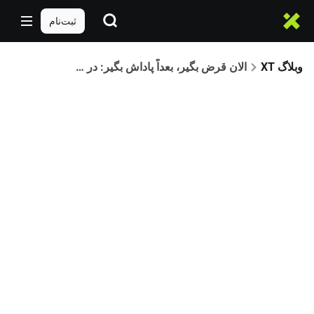
ثبت‌نام
وبلاگ XT
الان قرض بگیر، بعداً پاداش بگیر: در رویداد وام VIP صرافی XT شرکت کن و 1 کیلوگرم طلا برنده شو