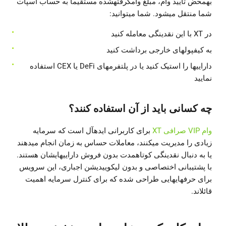
بهمحض تأیید وام، مبلغ وامگرفتهشده مستقیماً به حساب اسپات
شما منتقل میشود. شما میتوانید:
در XT با این نقدینگی معامله کنید
به کیفپولهای خارجی برداشت کنید
داراییها را استیک کنید یا در پلتفرمهای DeFi یا CEX استفاده
نمایید
چه کسانی باید از آن استفاده کنند؟
وام VIP صرافی XT
برای کاربرانی ایدهآل است که سرمایه
زیادی را مدیریت میکنند، معاملات حساس به زمان انجام میدهند
یا به دنبال نقدینگی کوتاهمدت بدون فروش داراییهایشان هستند.
با پشتیبانی اختصاصی و بدون لیکوییدیشن اجباری، این سرویس
برای حرفهایهایی طراحی شده که برای کنترل سرمایه اهمیت
قائلاند.