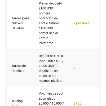
Primer depósito
≥100 USDT,
primera
Tareas para
operación de
Nuevos
spot o futuros
2 por tarea
Usuarios
≥100 USDT,
primer uso de
Earn o
Préstamo.
Depósitos C2C o
P2P ≥100 / 500 /
Tareas de
2,000 USDT;
2–5
Depósito
depósitos on-
chain en los
mismos niveles.
Volumen de spot
acumulado
Trading
≥5,000 / 10,000 /
3–25
Spot