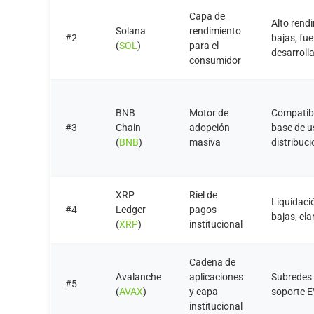
Capa de
Alto rend
Solana
rendimiento
#2
bajas, fue
(
SOL
)
para el
desarroll
consumidor
BNB
Motor de
Compatibi
#3
Chain
adopción
base de u
(
BNB
)
masiva
distribuc
XRP
Riel de
Liquidaci
#4
Ledger
pagos
bajas, cla
(
XRP
)
institucional
Cadena de
Avalanche
aplicaciones
Subredes 
#5
(
AVAX
)
y capa
soporte 
institucional