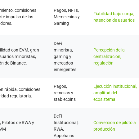
imiento, comisiones
Pagos, NFTs,
Fiabilidad bajo carga,
rte impulso de los
Meme coins y
retención de usuarios
adores.
Gaming
DeFi
lidad con EVM, gran
minorista,
Percepción de la
suarios minoristas,
gaming y
centralización,
ión de Binance.
mercados
regulación
emergentes
Pagos,
Ejecución institucional,
ón rápida, comisiones
remesas y
amplitud del
ridad regulatoria.
stablecoins
ecosistema
DeFi
, Pilotos de RWA y
Institucional,
Conversión de piloto a
EVM
RWA,
producción
Appchains