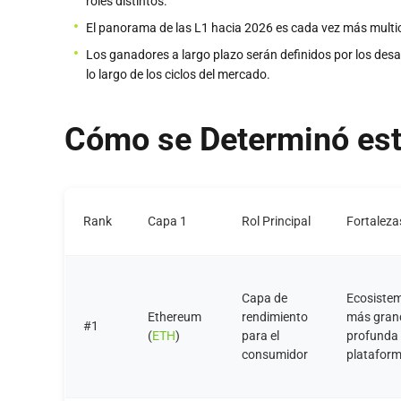
roles distintos.
El panorama de las L1 hacia 2026 es cada vez más multic
Los ganadores a largo plazo serán definidos por los desarr
lo largo de los ciclos del mercado.
Cómo se Determinó est
Rank
Capa 1
Rol Principal
Fortaleza
Capa de
Ecosistem
Ethereum
rendimiento
más grand
#1
(
ETH
)
para el
profunda 
consumidor
plataform