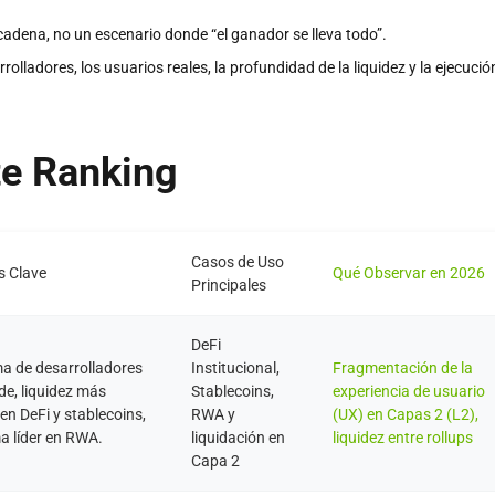
adena, no un escenario donde “el ganador se lleva todo”.
olladores, los usuarios reales, la profundidad de la liquidez y la ejecució
e Ranking
Casos de Uso
s Clave
Qué Observar en 2026
Principales
DeFi
a de desarrolladores
Institucional,
Fragmentación de la
e, liquidez más
Stablecoins,
experiencia de usuario
en DeFi y stablecoins,
RWA y
(UX) en Capas 2 (L2),
a líder en RWA.
liquidación en
liquidez entre rollups
Capa 2