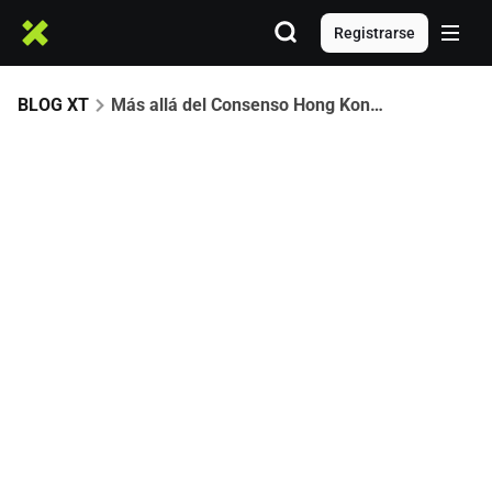
Registrarse
BLOG XT
Más allá del Consenso Hong Kong 2025: Fiesta VIP de Rolling Stone China-HK patrocinada por XT.COM