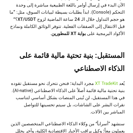
الآن البدء في إرسال أوامر باللغة الطبيعية مباشرة إلى وحدة
التحكم (Console). ابدأ بطلبات بسيطة لبيانات السوق، مثل:
“ما
هو حجم التداول خلال الـ 24 ساعة الماضية لزوج XT/USDT؟”
قبل الانتقال إلى الصفقات الفعلية. تتوفر الوثائق الكاملة ونماذج
الأكواد البرمجية على
بوابة XT للمطورين
.
المستقبل: بنية تحتية مالية قائمة على
الذكاء الاصطناعي
يُعد
XT TradeKit
مجرد البداية؛ فنحن نتحرك نحو مستقبل تقوده
بنية تحتية مالية قائمة أصلاً على الذكاء الاصطناعي (AI-native).
في هذا المستقبل، لن تُبنى المنصات بشكل أساسي لتناسب
نقرات البشر على الشاشات، بل سيتم تحسينها للتواصل
المباشر بين الآلات.
سنشهد “أسراباً” من وكلاء الذكاء الاصطناعي المتخصصين الذين
يعملون معاً؛ وكيل يراقب الأخبار الاقتصادية الكلية، وآخر يحلل