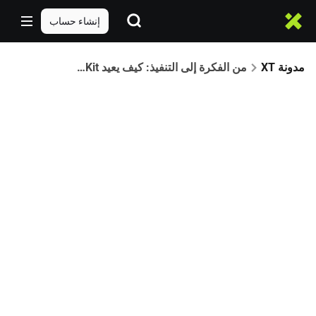
إنشاء حساب
مدونة XT
من الفكرة إلى التنفيذ: كيف يعيد XT TradeKit صياغة تداول العملات الرقمية عبر وكلاء الذكاء الاصطناعي