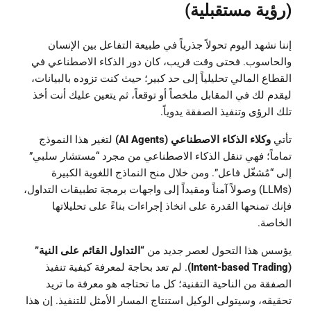
(رؤية مستقبلية)
إننا نشهد اليوم تحولاً جذرياً في طبيعة التفاعل بين الإنسان
والحاسوب. فحتى وقت قريب، كان دور الذكاء الاصطناعي في
القطاع المالي تحليلياً إلى حد كبير؛ حيث كنت تزوده بالبيانات،
ليقدم لك في المقابل ملخصاً أو توقعاً، ثم يتعين عليك أنت أخذ
تلك الرؤى وتنفيذ الصفقة يدوياً.
تأتي
وكلاء الذكاء الاصطناعي (AI Agents)
لتغير هذا النموذج
تماماً؛ فهي تنقل الذكاء الاصطناعي من مجرد “مستشار سلبي”
إلى “مُشغّل فاعل”. ومن خلال منح النماذج اللغوية الكبيرة
(LLMs) وصولاً آمناً ومقيداً إلى واجهات برمجة تطبيقات التداول،
فإنك تمنحها القدرة على اتخاذ إجراءات بناءً على تحليلاتها
الخاصة.
يؤسس هذا التحول لعصر جديد من
“التداول القائم على النية”
(Intent-based Trading)
. لم تعد بحاجة لمعرفة كيفية تنفيذ
الصفقة من الناحية التقنية؛ كل ما تحتاجه هو معرفة ما تريد
تحقيقه، وسيتولى الوكيل استنتاج المسار الأمثل للتنفيذ. إن هذا