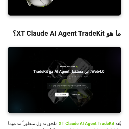
ما هو XT Claude AI Agent TradeKit؟
يُعد
XT Claude AI Agent TradeKit
ملحق تداول متطوراً مدعوماً