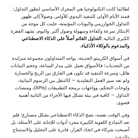
لطالما كانت التكنولوجيا هي المحرك الأساسي لتطور التداول؛
فمنذ الأيام الأولى للتنفيذ اليدوي للأوامر، وصولاً إلى ظهور
التداول الخوارزمي والبوتات المؤتمتة، جلبت كل موجة من
الابتكار سرعة وكفاءة وسهولة وصول أكبر. واليوم، نشهد القفزة
الكبرى التالية:
التداول القائم أصلاً على الذكاء الاصطناعي
والمدعوم بالوكلاء الأذكياء.
في أسواق الكريبتو الحديثة، يواجه المتداولون مجموعة متزايدة
من التحديات؛ فالأسواق تعمل على مدار الساعة، وحجم البيانات
هائل، وسرعة التنفيذ قد تكون هي الفارق بين الربح والخسارة.
ولم تعد سير العمل التقليدية — كالتنقل بين الرسوم البيانية،
ولوحات التحكم، وواجهات برمجة التطبيقات (APIs)، ومنصات
التداول — كافية في بيئة تشكل فيها الأجزاء من الثانية أهمية
قصوى.
وفي الوقت نفسه، نضج الذكاء الاصطناعي بشكل متسارع؛ فلم
تعد النماذج اللغوية الكبيرة مجرد أدوات للإجابة على الأسئلة، بل
أصبحت شركاء في اتخاذ القرار، قادرة على التحليل والاستنتاج
والتنفيذ.