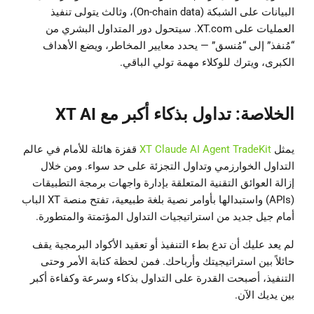
البيانات على الشبكة (On-chain data)، وثالث يتولى تنفيذ
العمليات على XT.com. سيتحول دور المتداول البشري من
“مُنفذ” إلى “مُنسق” — يحدد معايير المخاطر، ويضع الأهداف
الكبرى، ويترك للوكلاء مهمة تولي الباقي.
الخلاصة: تداول بذكاء أكبر مع XT AI
يمثل
XT Claude AI Agent TradeKit
قفزة هائلة للأمام في عالم
التداول الخوارزمي وتداول التجزئة على حد سواء. ومن خلال
إزالة العوائق التقنية المتعلقة بإدارة واجهات برمجة التطبيقات
(APIs) واستبدالها بأوامر نصية بلغة طبيعية، تفتح منصة XT الباب
أمام جيل جديد من استراتيجيات التداول المؤتمتة والمتطورة.
لم يعد عليك أن تدع بطء التنفيذ أو تعقيد الأكواد البرمجية يقف
حائلاً بين استراتيجيتك وأرباحك. فمن لحظة كتابة الأمر وحتى
التنفيذ، أصبحت القدرة على التداول بذكاء وسرعة وكفاءة أكبر
بين يديك الآن.