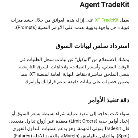
Agent TradeKit
يعمل
XT TradeKit
على إزالة هذه العوائق من خلال حشد ميزات
قوية داخل واجهة بديهية تعتمد على الأوامر النصية (Prompts).
استرداد سلس لبيانات السوق
يمكنك الاستعلام من “الوكيل” عن بيانات سجل الطلبات في
الوقت الفعلي، وأسعار العملات، واتجاهات السوق التاريخية.
يتصل الملحق مباشرة بنقاط النهاية العامة لمنصة XT، مما
يضمن حصولك على بيانات دقيقة تدعم قراراتك وأوامرك.
دقة تنفيذ الأوامر
سواء كنت بحاجة إلى تنفيذ عملية شراء بسيطة بسعر السوق أو
إعداد أوامر حدية (Limit Orders) معقدة عبر أزواج تداول متعددة،
فإن TradeKit يتولى المهمة. وهو يدعم عمليات التداول الفوري
(Spot)، والتداول بالهامش (Margin)، والعقود الآجلة (Futures)