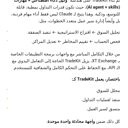
تم بناء TradeKit على هندسة
“وكيل ذكاء اصطناعي + مهارات”
(AI agent + skills)
، حيث تكون قدرات التداول نمطية، قابلة
للتوسع، وذكية. وهذا يتيح لـ Claude ليس فقط أداء مهام فردية،
بل وأيضاً إدارة سير عمل متعدد الخطوات، مثل:
تحليل السوق ← اقتراح الاستراتيجية ← تنفيذ الصفقة.
فحص الحساب ← تقييم المخاطر ← تعديل المراكز.
من خلال التكامل المباشر مع واجهات برمجة التطبيقات الخاصة
بـ XT Exchange، يزيل TradeKit الحاجة إلى التعامل اليدوي مع
الـ API، مع الحفاظ على التحكم الكامل والشفافية للمستخدم.
باختصار، يعمل TradeKit كـ:
محلل للسوق.
منفذ لعمليات التداول.
منسق لسير العمل.
كل ذلك ضمن
واجهة محادثة واحدة موحدة
.