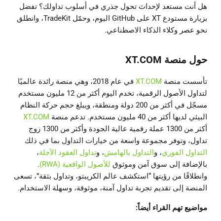
هل أنت مستعد لإحداث تحول جذري في أسلوب تداولك؟ تفضل
بزيارة مستودع XT على GitHub اليوم، وحمّل TradeKit، وانطلق
نحو عصر وكلاء الذكاء الاصطناعي.
حول منصة
XT.COM
تأسست منصة
XT.COM
في عام 2018، وهي منصة رائدة عالميًا
لتداول الأصول الرقمية، تخدم اليوم أكثر من 12 مليون مستخدم
مسجّل في أكثر من 200 دولة ومنطقة، ويبلغ حجم حركة النظام
البيئي لديها أكثر من 40 مليون مستخدم. تدعم منصة
XT.COM
أكثر من 1300 عملة رقمية عالية الجودة وأكثر من 1300 زوج
تداول، وتوفر مجموعة واسعة من خيارات التداول بما في ذلك
التداول الفوري
، و
التداول بالهامش
، و
تداول العقود الآجلة
،
بالإضافة إلى سوق آمن وموثوق
للأصول الواقعية (RWA)
.
وانطلاقًا من رؤيتها “استكشف عالم الكريبتو، وتداول بثقة”، تسعى
المنصة إلى تقديم تجربة تداول آمنة، موثوقة، وسهلة الاستخدام.
مواضيع تهم القراء أيضاً: