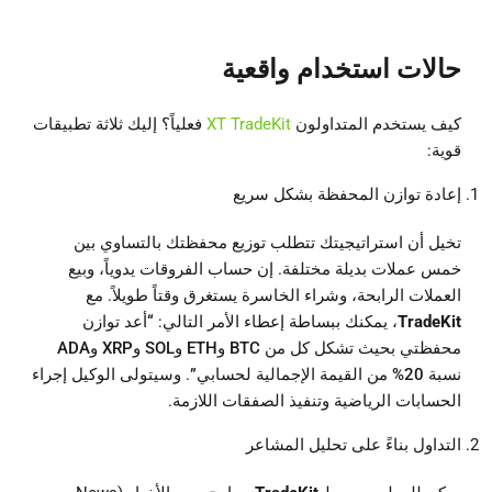
حالات استخدام واقعية
كيف يستخدم المتداولون
XT TradeKit
فعلياً؟ إليك ثلاثة تطبيقات
قوية:
إعادة توازن المحفظة بشكل سريع
تخيل أن استراتيجيتك تتطلب توزيع محفظتك بالتساوي بين
خمس عملات بديلة مختلفة. إن حساب الفروقات يدوياً، وبيع
العملات الرابحة، وشراء الخاسرة يستغرق وقتاً طويلاً. مع
TradeKit
، يمكنك ببساطة إعطاء الأمر التالي:
“أعد توازن
محفظتي بحيث تشكل كل من BTC وETH وSOL وXRP وADA
نسبة 20% من القيمة الإجمالية لحسابي”
. وسيتولى الوكيل إجراء
الحسابات الرياضية وتنفيذ الصفقات اللازمة.
التداول بناءً على تحليل المشاعر