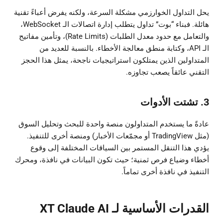
يحل التداول الخوارزمي مشكلة السرعة، ولكنه يفرض أعباءً تقنية
هائلة. فبناء “بوت” تداول يتطلب إدارة اتصالات الـ WebSocket،
والتعامل مع حدود معدل الطلبات (Rate Limits)، وتأمين مفاتيح
الـ API، وكتابة منطق معالجة الأخطاء. بالنسبة للعديد من
المتداولين الذين يمتلكون استراتيجيات ناجحة، يمثل هذا الحجز
التقني عائقاً يصعب تجاوزه.
3. تشتت الأدوات
عادةً ما يستخدم المتداولون منصة واحدة للبحث وتحليل السوق
(مثل TradingView أو مجمّعات الأخبار) ومنصة أخرى للتنفيذ.
يؤدي هذا التنقل المستمر بين السياقات المختلفة إلى وقوع
أخطاء وضياع فرص ثمنية؛ حيث تكون البيانات في نافذة، ومحرك
التنفيذ في نافذة أخرى تماماً.
القدرات الأساسية لـ XT Claude AI