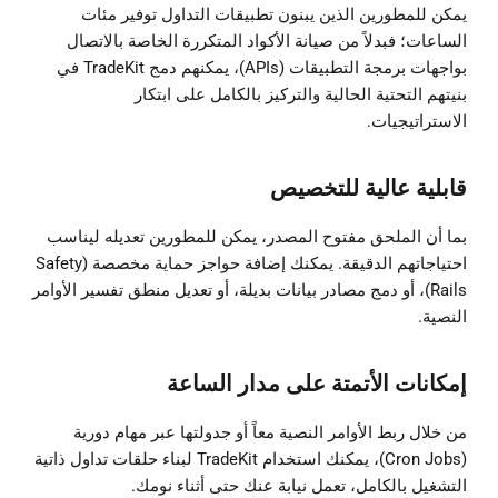
يمكن للمطورين الذين يبنون تطبيقات التداول توفير مئات
الساعات؛ فبدلاً من صيانة الأكواد المتكررة الخاصة بالاتصال
بواجهات برمجة التطبيقات (APIs)، يمكنهم دمج TradeKit في
بنيتهم التحتية الحالية والتركيز بالكامل على ابتكار
الاستراتيجيات.
قابلية عالية للتخصيص
بما أن الملحق مفتوح المصدر، يمكن للمطورين تعديله ليناسب
احتياجاتهم الدقيقة. يمكنك إضافة حواجز حماية مخصصة (Safety
Rails)، أو دمج مصادر بيانات بديلة، أو تعديل منطق تفسير الأوامر
النصية.
إمكانات الأتمتة على مدار الساعة
من خلال ربط الأوامر النصية معاً أو جدولتها عبر مهام دورية
(Cron Jobs)، يمكنك استخدام TradeKit لبناء حلقات تداول ذاتية
التشغيل بالكامل، تعمل نيابة عنك حتى أثناء نومك.