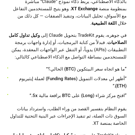
بالذكاء الاصطناعي، يربط ذكاء نموذج “Claude” مباشرة
بمنظومة منصة
XT Exchange
. وهو يتيح للمستخدمين التفاعل
مع الأسواق، تحليل البيانات، وتنفيذ الصفقات — كل ذلك من
خلال
اللغة الطبيعية
.
في جوهره، يقوم TradeKit بتحويل Claude إلى
وكيل تداول كامل
الصلاحيات
. فبدلاً من كتابة البرمجيات، أو إدارة واجهات برمجة
التطبيقات (APIs) يدوياً، أو التنقل عبر الواجهات المعقدة، يمكن
للمستخدمين ببساطة التواصل مع الذكاء الاصطناعي كالتالي:
“ما هو اتجاه سعر البيتكوين (BTC) الحالي؟”
“أظهر لي معدلات التمويل (Funding Rates) لعملة إيثيريوم
(ETH).”
“افتح مركز شراء (Long) على BTC برافعة مالية 5x.”
يقوم النظام بتفسير القصد من وراء الطلب، واسترداد بيانات
السوق ذات الصلة، ثم تنفيذ الإجراءات عبر البنية التحتية للتداول
الخاصة بمنصة XT.