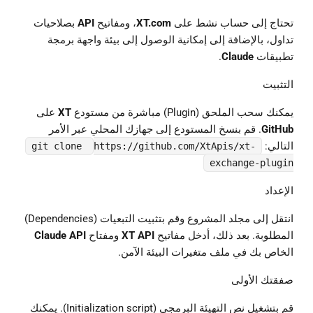
تحتاج إلى حساب نشط على
XT.com
، ومفاتيح
API
بصلاحيات
تداول، بالإضافة إلى إمكانية الوصول إلى بيئة واجهة برمجة
تطبيقات
Claude
.
التثبيت
يمكنك سحب الملحق (Plugin) مباشرة من مستودع
XT
على
GitHub
. قم بنسخ المستودع إلى جهازك المحلي عبر الأمر
التالي:
git clone
https://github.com/XtApis/xt-
exchange-plugin
الإعداد
انتقل إلى مجلد المشروع وقم بتثبيت التبعيات (Dependencies)
المطلوبة. بعد ذلك، أدخل مفاتيح
XT API
ومفتاح
Claude API
الخاص بك في ملف متغيرات البيئة الآمن.
صفقتك الأولى
قم بتشغيل نص التهيئة البرمجي (Initialization script). يمكنك