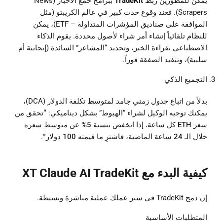
يمكن للمطورين ربط
TradeKit
ببرامج جمع الأخبار (News
Scrapers). فعند وقوع حدث كبير في عالم الكريبتو (مثل
الموافقة على صناديق المؤشرات المتداولة – ETF)، يمكن
للنظام تلقائياً إنشاء أمر شراء لأصول محددة. يقوم الذكاء
الاصطناعي بقراءة الخبر، وتحديد “المشاعر” السائدة (إيجابية أم
سلبية)، وتنفيذ الصفقة فوراً.
التجميع الذكي
بدلاً من اتباع جدول زمني جامد لمتوسط تكلفة الدولار (DCA)،
يمكنك توجيه الوكيل لشراء “الهبوط” بشكل ديناميكي:
“تحقق من
سعر ETH كل ساعة. إذا انخفض بنسبة 5% عن متوسط سعره
خلال الـ 24 ساعة الماضية، فاشترِ ما قيمته 100 دولار”
.
كيفية البدء مع XT Claude AI TradeKit
إن دمج TradeKit في سير عملك عملية مباشرة وبسيطة.
المتطلبات الأساسية