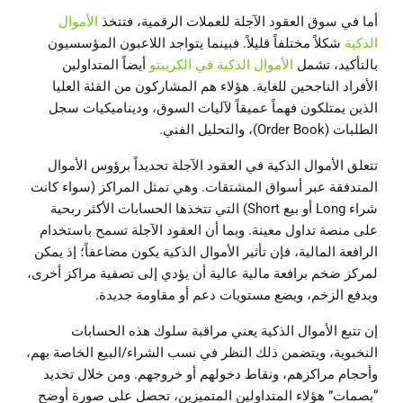
أما في سوق العقود الآجلة للعملات الرقمية، فتتخذ
الأموال
الذكية
شكلاً مختلفاً قليلاً. فبينما يتواجد اللاعبون المؤسسيون
بالتأكيد، تشمل
الأموال الذكية في الكريبتو
أيضاً المتداولين
الأفراد الناجحين للغاية. هؤلاء هم المشاركون من الفئة العليا
الذين يمتلكون فهماً عميقاً لآليات السوق، وديناميكيات سجل
الطلبات (Order Book)، والتحليل الفني.
تتعلق الأموال الذكية في العقود الآجلة تحديداً برؤوس الأموال
المتدفقة عبر أسواق المشتقات. وهي تمثل المراكز (سواء كانت
شراء Long أو بيع Short) التي تتخذها الحسابات الأكثر ربحية
على منصة تداول معينة. وبما أن العقود الآجلة تسمح باستخدام
الرافعة المالية، فإن تأثير الأموال الذكية يكون مضاعفاً؛ إذ يمكن
لمركز ضخم برافعة مالية عالية أن يؤدي إلى تصفية مراكز أخرى،
ويدفع الزخم، ويضع مستويات دعم أو مقاومة جديدة.
إن تتبع الأموال الذكية يعني مراقبة سلوك هذه الحسابات
النخبوية، ويتضمن ذلك النظر في نسب الشراء/البيع الخاصة بهم،
وأحجام مراكزهم، ونقاط دخولهم أو خروجهم. ومن خلال تحديد
“بصمات” هؤلاء المتداولين المتميزين، تحصل على صورة أوضح