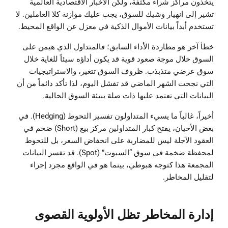
يتخذون مراكز شراء مكثفة، ولكن الأخبار الاقتصادية العالمية
تشير إلى انهيار وشيك للسوق، يجب عليك موازنة كلا العاملين. لا
تستخدم أبداً بيانات الأموال الذكية في معزل عن الواقع المحيط.
خطأ آخر هو مطاردة الأداء السابق؛ فالمتداول الذي هيمن على
السوق خلال موجة صعود قوية قد يكون أداؤه سيئاً للغاية خلال
سوق عرضي متذبذب. ظروف السوق تتغير، والاستراتيجيات
التي نجحت الشهر الماضي قد تفشل اليوم، لذا تأكد دائماً من أن
البيانات التي تعتمد عليها ذات صلة ببيئة السوق الحالية.
أخيراً، غالباً ما يسيء المتداولون تفسير التحوط (Hedging). في
بعض الأحيان، يفتح كبار المتداولين مركز بيع (Short) ضخم في
العقود الآجلة ليس للمضاربة على انخفاض السعر، بل للتحوط
لمحفظة ضخمة في سوق “السبوت” (Spot). قد تفسر البيانات
المجمعة هذا كتوجه هبوطي، بينما هو في الواقع مجرد إجراء
لتقليل المخاطر.
إدارة المخاطر تظل الأولوية القصوى