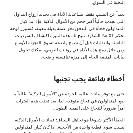
النخبة في السوق.
بعيداً عن النسب فقط، تساعدك الأداة في تحديد أزواج التداول
التي تجذب حالياً أكبر حجم من الأموال الذكية. فإذا بدأ كبار
المتداولين فجأة في التدفق نحو عملة بديلة معينة، فستبرز لوحة
تحكم XT هذا الشذوذ. تتيح لك هذه الميزة اكتشاف السرديات
الناشئة والتقلبات قبل أن تصبح واضحة لسوق التجزئة الأوسع.
ومن خلال دمج هذه الأداة في روتينك اليومي، يمكنك تحويل
بيانات المنصة الخام إلى ميزة تنافسية واضحة.
أخطاء شائعة يجب تجنبها
حتى مع توفر بيانات عالية الجودة عن “الأموال الذكية”، غالباً ما
يقع المتداولون في فخاخ متوقعة. لذا، يعد تجنب هذه العثرات
أمراً ضرورياً للنجاح على المدى الطويل.
الخطأ الأكثر شيوعاً هو تجاهل السياق؛ فبيانات الأموال الذكية
ليست سوى قطعة واحدة من الأحجية. إذا كان كبار المتداولين