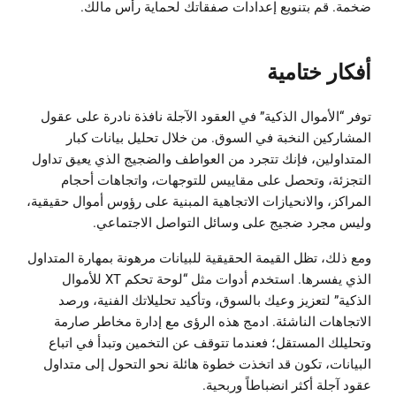
ضخمة. قم بتنويع إعدادات صفقاتك لحماية رأس مالك.
أفكار ختامية
توفر “الأموال الذكية” في العقود الآجلة نافذة نادرة على عقول
المشاركين النخبة في السوق. من خلال تحليل بيانات كبار
المتداولين، فإنك تتجرد من العواطف والضجيج الذي يعيق تداول
التجزئة، وتحصل على مقاييس للتوجهات، واتجاهات أحجام
المراكز، والانحيازات الاتجاهية المبنية على رؤوس أموال حقيقية،
وليس مجرد ضجيج على وسائل التواصل الاجتماعي.
ومع ذلك، تظل القيمة الحقيقية للبيانات مرهونة بمهارة المتداول
الذي يفسرها. استخدم أدوات مثل “لوحة تحكم XT للأموال
الذكية” لتعزيز وعيك بالسوق، وتأكيد تحليلاتك الفنية، ورصد
الاتجاهات الناشئة. ادمج هذه الرؤى مع إدارة مخاطر صارمة
وتحليلك المستقل؛ فعندما تتوقف عن التخمين وتبدأ في اتباع
البيانات، تكون قد اتخذت خطوة هائلة نحو التحول إلى متداول
عقود آجلة أكثر انضباطاً وربحية.