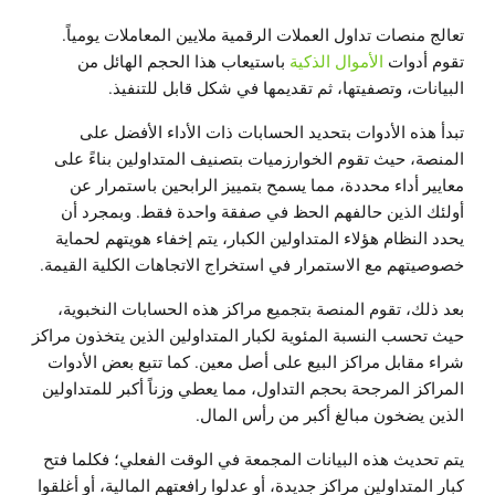
تعالج منصات تداول العملات الرقمية ملايين المعاملات يومياً.
تقوم أدوات
الأموال الذكية
باستيعاب هذا الحجم الهائل من
البيانات، وتصفيتها، ثم تقديمها في شكل قابل للتنفيذ.
تبدأ هذه الأدوات بتحديد الحسابات ذات الأداء الأفضل على
المنصة، حيث تقوم الخوارزميات بتصنيف المتداولين بناءً على
معايير أداء محددة، مما يسمح بتمييز الرابحين باستمرار عن
أولئك الذين حالفهم الحظ في صفقة واحدة فقط. وبمجرد أن
يحدد النظام هؤلاء المتداولين الكبار، يتم إخفاء هويتهم لحماية
خصوصيتهم مع الاستمرار في استخراج الاتجاهات الكلية القيمة.
بعد ذلك، تقوم المنصة بتجميع مراكز هذه الحسابات النخبوية،
حيث تحسب النسبة المئوية لكبار المتداولين الذين يتخذون مراكز
شراء مقابل مراكز البيع على أصل معين. كما تتبع بعض الأدوات
المراكز المرجحة بحجم التداول، مما يعطي وزناً أكبر للمتداولين
الذين يضخون مبالغ أكبر من رأس المال.
يتم تحديث هذه البيانات المجمعة في الوقت الفعلي؛ فكلما فتح
كبار المتداولين مراكز جديدة، أو عدلوا رافعتهم المالية، أو أغلقوا