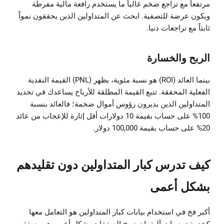
مرتفعاً مع تراجع ضخم غالباً ما يستخدم رافعة مالية مفرطة
ويكون عرضة للتصفية. ابحث عن المتداولين الذين يحققون نمواً
ثابتاً مع تراجعات دنيا.
الربح والخسارة
بينما العائد (ROI) هو نسبة مئوية، يظهر (PNL) القيمة النقدية
الفعلية المحققة. تتبع القيمة المطلقة للأرباح يساعدك في تحديد
المتداولين الذين يديرون رؤوس أموال ضخمة؛ فالعائد بنسبة
100% على حساب بقيمة 10 دولارات أقل إثارة للإعجاب من عائد
20% على حساب بقيمة 100,000 دولار.
كيف تدرس كبار المتداولين دون تقليدهم
بشكل أعمى
أكبر فخ في استخدام بيانات كبار المتداولين هو التعامل معها