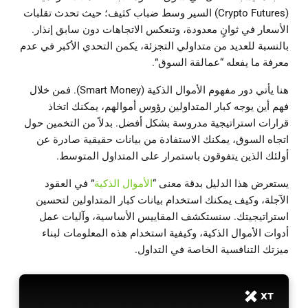
(Crypto Futures) السير وسط ضباب كثيف؛ حيث تحدث تقلبات
الأسعار في ثوانٍ معدودة، وتنعكس الاتجاهات دون سابق إنذار.
بالنسبة للعديد من متداولي التجزئة، يكمن التحدي الأكبر في عدم
معرفة ما يفعله “عمالقة السوق”.
هنا يأتي دور مفهوم الأموال الذكية (Smart Money). فمن خلال
فهم أين يوجه كبار المتداولين رؤوس أموالهم، يمكنك اتخاذ
قرارات استراتيجية مدروسة بشكل أفضل. بدلاً من التخمين حول
اتجاه السوق، يمكنك الاستفادة من بيانات حقيقية صادرة عن
أولئك الذين يتفوقون باستمرار على المتداول المتوسط.
يستعرض هذا الدليل بدقة معنى “
الأموال الذكية
” في العقود
الآجلة، وكيف يمكنك استخدام بيانات كبار المتداولين لتحسين
استراتيجيتك. سنستكشف المقاييس الأساسية، وآليات عمل
أدوات الأموال الذكية، وكيفية استخدام هذه المعلومات لبناء
ميزتك التنافسية الخاصة في التداول.