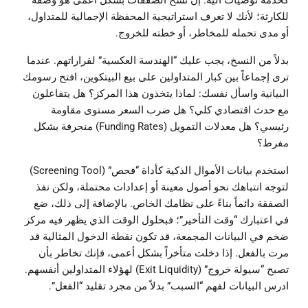
كخدمة توصيات آلية. إن نسخ الصفقات بشكل أعمى هو وصفة
للكارثة؛ لأنك لا تعرف استراتيجية المحفظة الإجمالية للمتداول،
أو مدى تحمله للمخاطر، أو خطته للخروج.
بدلاً من النسخ، يجب عليك “الهندسة العكسية” لقراراتهم. عندما
ترى إجماعاً بين كبار المتداولين على بيع البيتكوين، افتح رسومك
البيانية واسأل نفسك: لماذا يتخذون هذا المركز؟ هل يتفاعلون
مع حدث اقتصادي كلي؟ هل ضرب السعر مستوى مقاومة
رئيسي؟ هل معدلات التمويل (Funding Rates) منحرفة بشكل
مفرط؟
استخدم بيانات الأموال الذكية كأداة “فحص” (Screening Tool)
لتوجه انتباهك نحو أصول معينة أو إعدادات محتملة، ولكن نفذ
الصفقة دائماً بناءً على نظامك الخاص. بالإضافة إلى ذلك، ضع
في اعتبارك “وقت التأخير”؛ فبحلول الوقت الذي يظهر فيه مركز
ضخم في البيانات المجمعة، قد تكون نقطة الدخول المثالية قد
مرت بالفعل. إذا دخلت متأخراً بشكل أعمى، فإنك تخاطر بأن
تصبح “سيولة خروج” (Exit Liquidity) لهؤلاء المتداولين أنفسهم.
ادرس البيانات لفهم “السبب” بدلاً من مجرد تقليد “الفعل”.