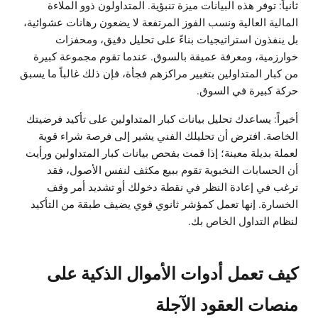
ثانياً: توفر هذه البيانات ميزة تنبؤية. المتداولون ذوو الملاءة
المالية العالية ونسب الفوز المرتفعة لا يضعون رهانات عشوائية،
بل ينفذون استراتيجيات بناءً على تحليل دقيق، ومحفزات
خوارزمية، ومعرفة عميقة بالسوق. عندما تقوم مجموعة كبيرة
من كبار المتداولين بتغيير مراكزهم فجأة، فإن ذلك غالباً ما يسبق
حركة كبيرة في السوق.
أخيراً: يساعدك تحليل بيانات كبار المتداولين على تأكيد فرضيتك
الخاصة. افترض أن تحليلك الفني يشير إلى فرصة شراء قوية
لعملة بديلة معينة؛ إذا قمت بفحص بيانات كبار المتداولين ورأيت
أن الحسابات النخبوية تقوم ببيع مكثف لنفس الأصول، فقد
ترغب في إعادة النظر في نقطة دخولك أو تشديد أمر وقف
الخسارة. إنها تعمل كمؤشر ثانوي قوي يضيف طبقة من التأكيد
لنظام التداول الخاص بك.
كيف تعمل أدوات الأموال الذكية على
منصات العقود الآجلة