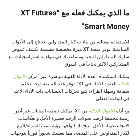
ما الذي يمكنك فعله مع “XT Futures
Smart Money”
للاستفادة بفعالية من بيانات كبار المتداولين، تحتاج إلى الأدوات
المناسبة. توفر منصة
XT
ميزة مخصصة مصممة لكشف غموض
سلوك المتداولين النخبة ومساعدتك في مواءمة استراتيجياتك مع
المشاركين الأكثر نجاحاً في السوق.
يمكنك استكشاف هذه الأداة القوية مباشرة عبر “مركز
الأموال
الذكية
للعقود الآجلة في XT”. توفر هذه المنصة لوحة تحكم
شفافة وسهلة القراءة تتبع تحركات الحسابات ذات الأداء الأعلى
في الوقت الفعلي.
مع أداة
الأموال الذكية
من XT، يمكنك تصفية البيانات عبر أطر
زمنية مختلفة لرصد تحولات الزخم قصيرة الأجل وانعكاسات
الاتجاه طويلة الأجل. تتيح لك الواجهة رؤية نسب الشراء/البيع
لكبار المتداولين على المنصة، مما يعطيك شعوراً فورياً بتوجهات