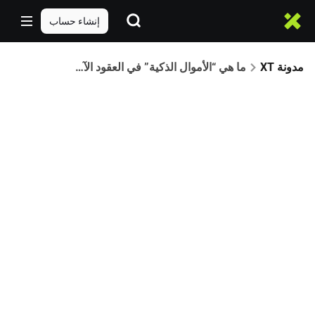
إنشاء حساب
مدونة XT
ما هي “الأموال الذكية” في العقود الآجلة؟ كيف تساعدك بيانات كبار المتداولين على تداول العملات الرقمية بذكاء أكبر