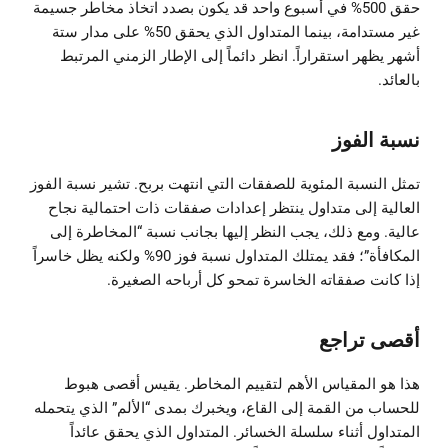
حقق 500% في أسبوع واحد قد يكون بصدد اتخاذ مخاطر جسيمة
غير مستدامة، بينما المتداول الذي يحقق 50% على مدار ستة
أشهر يظهر استقراراً. انظر دائماً إلى الإطار الزمني المرتبط
بالعائد.
نسبة الفوز
تمثل النسبة المئوية للصفقات التي انتهت بربح. تشير نسبة الفوز
العالية إلى متداول ينتظر إعدادات صفقات ذات احتمالية نجاح
عالية. ومع ذلك، يجب النظر إليها بجانب نسبة “المخاطرة إلى
المكافأة”؛ فقد يمتلك المتداول نسبة فوز 90% ولكنه يظل خاسراً
إذا كانت صفقاته الخاسرة تمحو كل أرباحه الصغيرة.
أقصى تراجع
هذا هو المقياس الأهم لتقييم المخاطر. يقيس أقصى هبوط
للحساب من القمة إلى القاع، ويخبرك بمدى “الألم” الذي يتحمله
المتداول أثناء سلسلة الخسائر. المتداول الذي يحقق عائداً