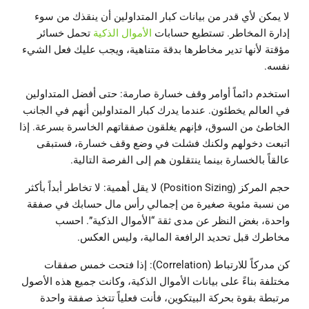
لا يمكن لأي قدر من بيانات كبار المتداولين أن ينقذك من سوء
إدارة المخاطر. تستطيع حسابات
الأموال الذكية
تحمل خسائر
مؤقتة لأنها تدير مخاطرها بدقة متناهية، ويجب عليك فعل الشيء
نفسه.
استخدم دائماً أوامر وقف خسارة صارمة: حتى أفضل المتداولين
في العالم يخطئون. عندما يدرك كبار المتداولين أنهم في الجانب
الخاطئ من السوق، فإنهم يغلقون صفقاتهم الخاسرة بسرعة. إذا
اتبعت دخولهم ولكنك فشلت في وضع وقف خسارة، فستبقى
عالقاً بالخسارة بينما ينتقلون هم إلى الفرصة التالية.
حجم المركز (Position Sizing) لا يقل أهمية: لا تخاطر أبداً بأكثر
من نسبة مئوية صغيرة من إجمالي رأس مال حسابك في صفقة
واحدة، بغض النظر عن مدى ثقة “الأموال الذكية”. احسب
مخاطرك قبل تحديد الرافعة المالية، وليس العكس.
كن مدركاً للارتباط (Correlation): إذا فتحت خمس صفقات
مختلفة بناءً على بيانات الأموال الذكية، وكانت جميع هذه الأصول
مرتبطة بقوة بحركة البيتكوين، فأنت فعلياً تتخذ صفقة واحدة