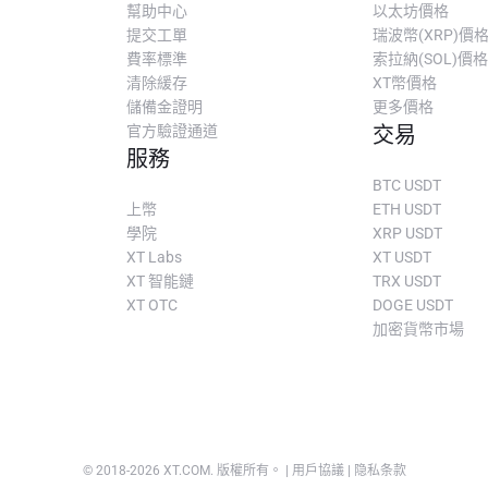
幫助中心
以太坊價格
提交工單
瑞波幣(XRP)價
費率標準
索拉納(SOL)價格
清除緩存
XT幣價格
儲備金證明
更多價格
官方驗證通道
交易
服務
BTC USDT
上幣
ETH USDT
學院
XRP USDT
XT Labs
XT USDT
XT 智能鏈
TRX USDT
XT OTC
DOGE USDT
加密貨幣市場
© 2018-
2026
XT.COM
.
版權所有。
|
用戶協議
|
隐私条款