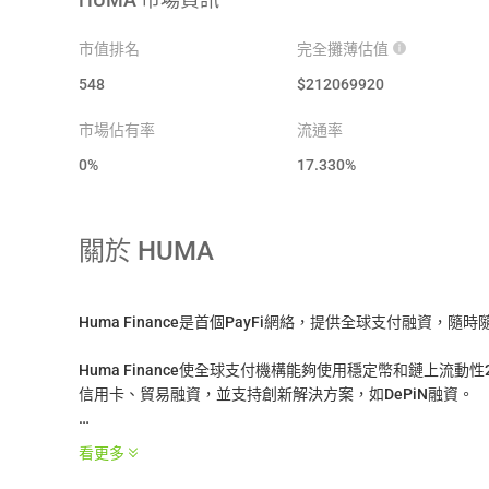
市值排名
完全攤薄估值
548
$
212069920
市場佔有率
流通率
0%
17.330
%
關於
HUMA
Huma Finance是首個PayFi網絡，提供全球支付融資，
Huma Finance使全球支付機構能夠使用穩定幣和鏈上流動
信用卡、貿易融資，並支持創新解決方案，如DePiN融資。
* 本介紹由AI翻譯生成，僅供參考。
看更多