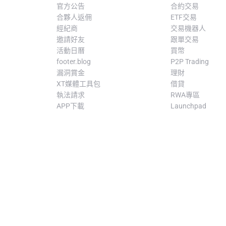
官方公告
合約交易
合夥人返佣
ETF交易
經紀商
交易機器人
邀請好友
跟單交易
活動日曆
買幣
footer.blog
P2P Trading
漏洞賞金
理財
XT媒體工具包
借貸
執法請求
RWA專區
APP下載
Launchpad