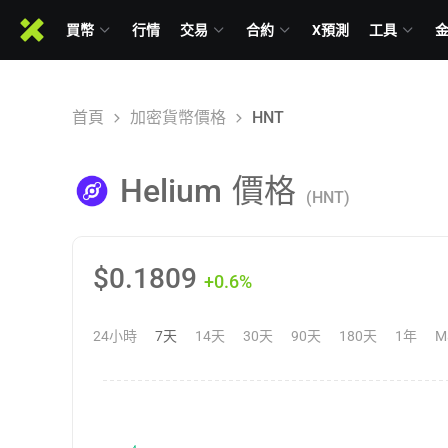
買幣
行情
交易
合約
X預測
工具
首頁
加密貨幣價格
HNT
Helium
價格
(HNT)
$
0.1809
+0.6%
24小時
7天
14天
30天
90天
180天
1年
M