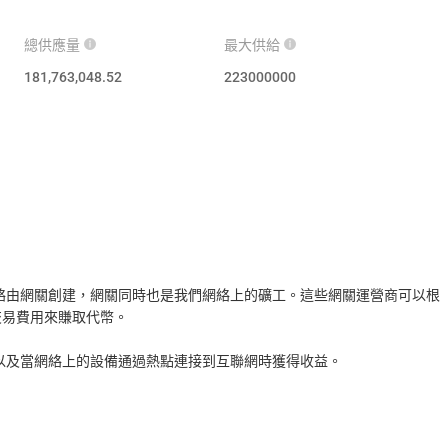
總供應量
最大供給
181,763,048.52
223000000
網絡由網關創建，網關同時也是我們網絡上的礦工。這些網關運營商可以根
交易費用來賺取代幣。
蓋以及當網絡上的設備通過熱點連接到互聯網時獲得收益。
elium沒有預挖，每個月大約會鑄造5,000,000個新的Helium。