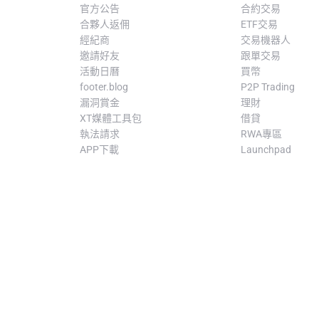
官方公告
合約交易
合夥人返佣
ETF交易
經紀商
交易機器人
邀請好友
跟單交易
活動日曆
買幣
footer.blog
P2P Trading
漏洞賞金
理財
XT媒體工具包
借貸
執法請求
RWA專區
APP下載
Launchpad