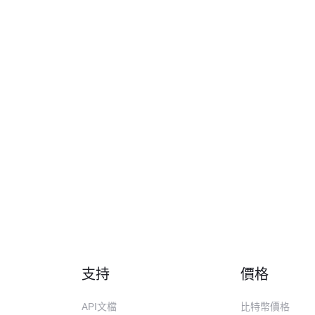
據分配情況進行分配：
支持
價格
API文檔
比特幣價格