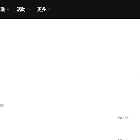
金融
活動
更多
ax
$0.188