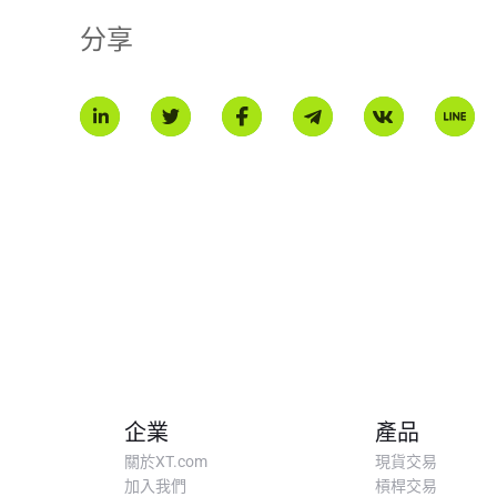
在每個挖礦周期結束時，大約每30到60分鐘，Helium會根
分享
* 此介紹由AI翻譯生成，僅供參考。
企業
產品
關於XT.com
現貨交易
加入我們
槓桿交易