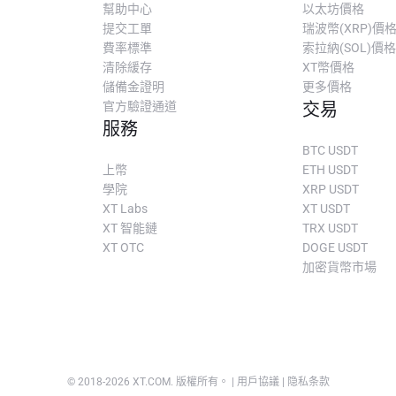
幫助中心
以太坊價格
提交工單
瑞波幣(XRP)價
費率標準
索拉納(SOL)價格
清除緩存
XT幣價格
儲備金證明
更多價格
官方驗證通道
交易
服務
BTC USDT
上幣
ETH USDT
學院
XRP USDT
XT Labs
XT USDT
XT 智能鏈
TRX USDT
XT OTC
DOGE USDT
加密貨幣市場
© 2018-
2026
XT.COM
.
版權所有。
|
用戶協議
|
隐私条款