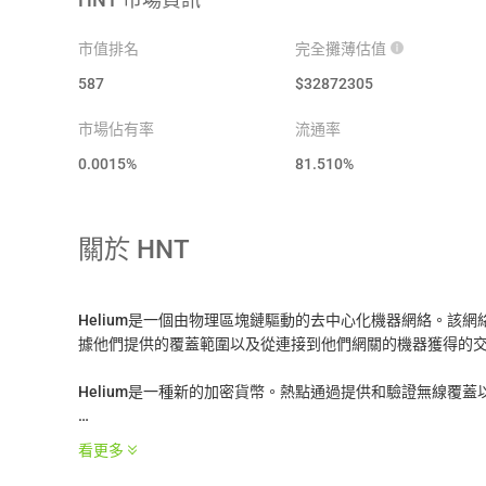
市值排名
完全攤薄估值
587
$
32872305
市場佔有率
流通率
0.0015%
81.510
%
關於
HNT
Helium是一個由物理區塊鏈驅動的去中心化機器網絡。該
據他們提供的覆蓋範圍以及從連接到他們網關的機器獲得的
Helium是一種新的加密貨幣。熱點通過提供和驗證無線覆
Helium被挖掘並分配給熱點所有者、Helium Inc和投資者。H
看更多