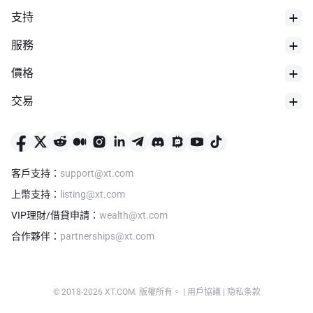
支持
服務
價格
交易
24h最低價
$
0
客戶支持
：
support@xt.com
上幣支持
：
listing@xt.com
VIP理財/借貸申請
：
wealth@xt.com
合作夥伴
：
partnerships@xt.com
© 2018-
2026
XT.COM
.
版權所有。
|
用戶協議
|
隐私条款