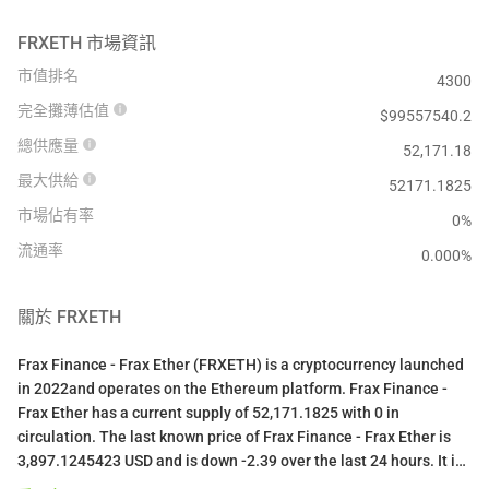
FRXETH
市場資訊
市值排名
4300
完全攤薄估值
$
99557540.2
總供應量
52,171.18
最大供給
52171.1825
市場佔有率
0%
流通率
0.000
%
關於
FRXETH
Frax Finance - Frax Ether (FRXETH) is a cryptocurrency launched
in 2022and operates on the Ethereum platform. Frax Finance -
Frax Ether has a current supply of 52,171.1825 with 0 in
circulation. The last known price of Frax Finance - Frax Ether is
3,897.1245423 USD and is down -2.39 over the last 24 hours. It is
currently trading on 117 active market(s) with $24,261.30 traded