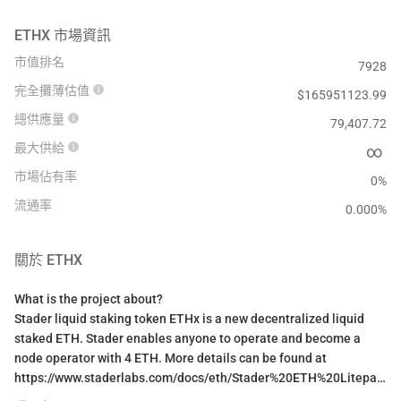
ETHX
市場資訊
市值排名
7928
完全攤薄估值
$
165951123.99
總供應量
79,407.72
最大供給
∞
市場佔有率
0%
流通率
0.000
%
關於
ETHX
What is the project about?
Stader liquid staking token ETHx is a new decentralized liquid
staked ETH. Stader enables anyone to operate and become a
node operator with 4 ETH. More details can be found at
https://www.staderlabs.com/docs/eth/Stader%20ETH%20Litepaper.