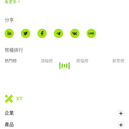
看更多
What makes your project unique?
We are a multi-chain liquid staking protocol with ~$100M in
分享
assets across MATIC, BNB, FTM, HBAR, etc.
History of your project.
Stader started as a staking protocol on Terra 1.0, attaining a $1B
幣種排行
TVL before expanding onto other chains. Stader's team is located
熱門榜
漲幅榜
跌幅榜
新幣榜
across the world and operates as a DAO.
What’s next for your project?
What can your token be used for?
ETHx can be used across Balancer, AAVE, Curve, CIAN and many
企業
產品