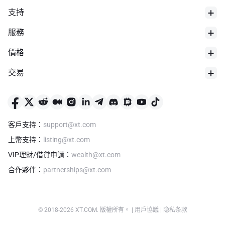
支持
服務
價格
交易
24h最低價
$
0
客戶支持
：
support@xt.com
上幣支持
：
listing@xt.com
VIP理財/借貸申請
：
wealth@xt.com
合作夥伴
：
partnerships@xt.com
© 2018-
2026
XT.COM
.
版權所有。
|
用戶協議
|
隐私条款