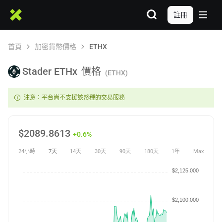
註冊
首頁
加密貨幣價格
ETHX
Stader ETHx
價格
(ETHX)
注意：平台尚不支援該幣種的交易服務
$
2089.8613
+0.6%
24小時
7天
14天
30天
90天
180天
1年
Max
$2,125.000
$2,100.000