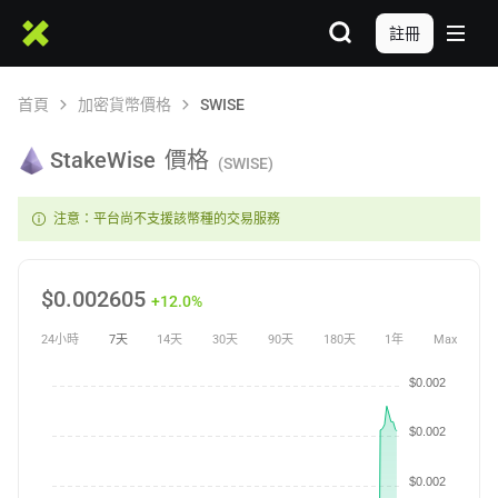
註冊
首頁
加密貨幣價格
SWISE
StakeWise
價格
(SWISE)
注意：平台尚不支援該幣種的交易服務
$
0.002605
+12.0%
24小時
7天
14天
30天
90天
180天
1年
Max
$0.002
$0.002
$0.002