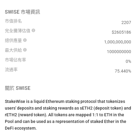
SWISE
市場資訊
市值排名
2207
完全攤薄估值
$
2605186
總供應量
1,000,000,000
最大供給
1000000000
市場佔有率
0%
流通率
75.440
%
關於
SWISE
StakeWise is a liquid Ethereum staking protocol that tokenizes
users' deposits and staking rewards as sETH2 (deposit token) and
rETH2 (reward token). All tokens are mapped 1:1 to ETH in the
Pool and can be used as a representation of staked Ether in the
DeFi ecosystem.