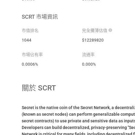
SCRT
市場資訊
市值排名
完全攤薄估值
1044
$
12289820
市場佔有率
流通率
0.0006%
0.000
%
關於
SCRT
Secret is the native coin of the Secret Network, a decentra
(known as secret nodes) can perform generalizable computa
secret contracts) to use private and sensitive data as inputs
Developers can build decentralized, privacy-preserving "Sec
Network is critical for many fields, including decentralize