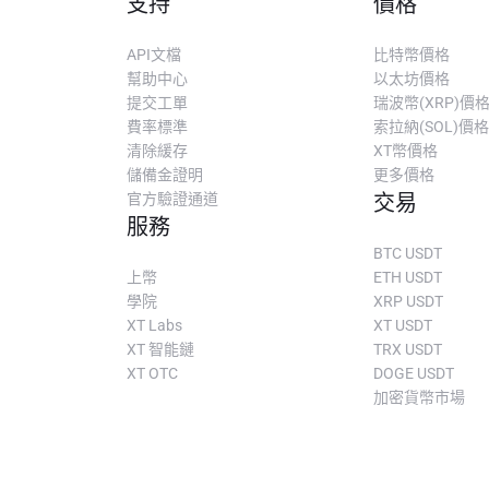
支持
價格
API文檔
比特幣價格
幫助中心
以太坊價格
提交工單
瑞波幣(XRP)價
費率標準
索拉納(SOL)價格
清除緩存
XT幣價格
儲備金證明
更多價格
官方驗證通道
交易
服務
BTC USDT
上幣
ETH USDT
學院
XRP USDT
XT Labs
XT USDT
XT 智能鏈
TRX USDT
XT OTC
DOGE USDT
加密貨幣市場