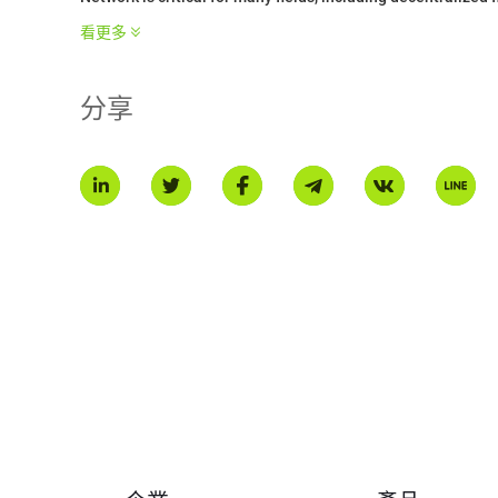
看更多
The Secret Network is supported by many independent deve
Secretnodes.org, Chain of Secrets, and more
分享