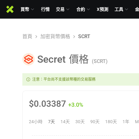
買幣
行情
交易
合約
X預測
工具
首頁
加密貨幣價格
SCRT
Secret
價格
(SCRT)
注意：平台尚不支援該幣種的交易服務
$
0.03387
+3.0%
24小時
7天
14天
30天
90天
180天
1年
M