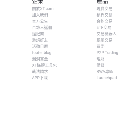
企業
產品
關於XT.com
現貨交易
加入我們
槓桿交易
官方公告
合約交易
合夥人返佣
ETF交易
經紀商
交易機器人
邀請好友
跟單交易
活動日曆
買幣
footer.blog
P2P Trading
漏洞賞金
理財
XT媒體工具包
借貸
執法請求
RWA專區
APP下載
Launchpad