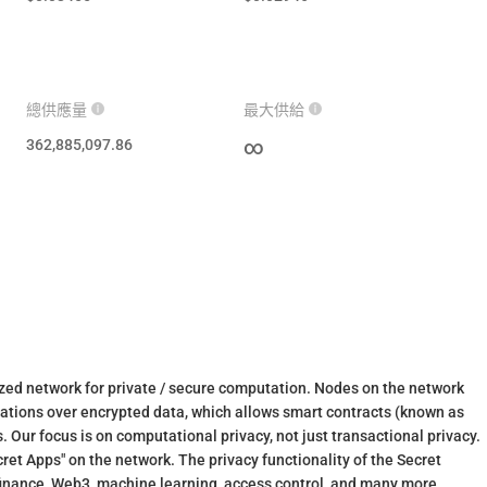
總供應量
最大供給
362,885,097.86
∞
lized network for private / secure computation. Nodes on the network
tions over encrypted data, which allows smart contracts (known as
. Our focus is on computational privacy, not just transactional privacy.
ret Apps" on the network. The privacy functionality of the Secret
d finance, Web3, machine learning, access control, and many more.