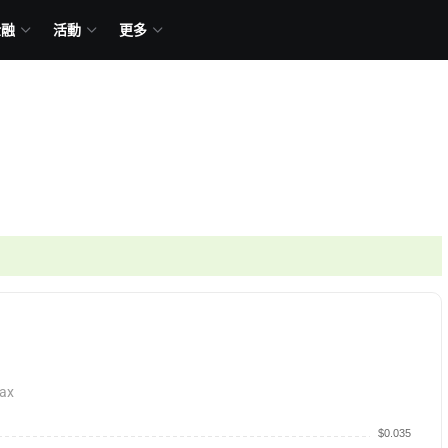
金融
活動
更多
ax
$0.035