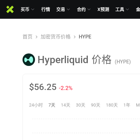
买币
行情
交易
合约
X预测
工具
首页
加密货币价格
HYPE
Hyperliquid
价格
(HYPE)
$
56.25
-2.2%
24小时
7天
14天
30天
90天
180天
1年
M