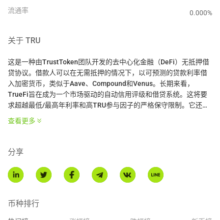
流通率
0.000
%
关于
TRU
这是一种由TrustToken团队开发的去中心化金融（DeFi）无抵押借
贷协议。借款人可以在无需抵押的情况下，以可预测的贷款利率借
入加密货币，类似于Aave、Compound和Venus。长期来看，
TrueFi旨在成为一个市场驱动的自动信用评级和借贷系统。这将要
求超越最低/最高年利率和高TRU参与因子的严格保守限制。它还需
要用户承担更高的责任，特别是在为新借款人提供服务时，超越预
查看更多
先批准的白名单，并批准新的贷款类型。
* 本介绍由AI翻译生成，仅供参考。
分享
币种排行