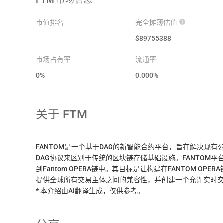
市值排名
完全摊薄估值
$
89755388
市场占有率
流通率
0%
0.000
%
关于
FTM
FANTOM是一个基于DAG的新智能合约平台，旨在解决现
DAG协议来区别于传统的区块链存储基础设施。FANTOM平台
到Fantom OPERA链中。其目标是让构建在FANTOM O
提供全球所有交易主体之间的兼容性，并创建一个允许实时
* 本介绍由AI翻译生成，仅供参考。