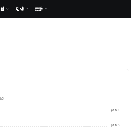
金融
活动
更多
ax
$0.035
$0.032