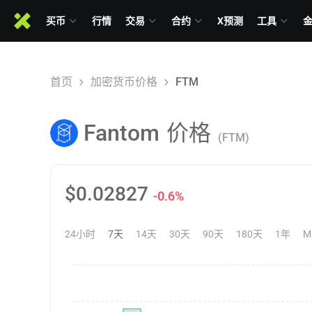
买币
行情
交易
合约
X预测
工具
首页
加密货币价格
FTM
Fantom
价格
(FTM)
$
0.02827
-0.6%
24小时
7天
14天
30天
90天
180天
1年
M