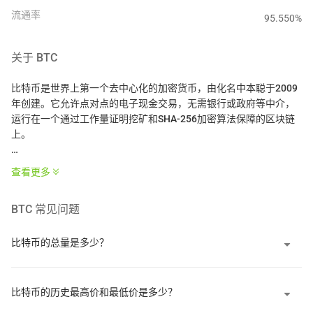
流通率
95.550
%
关于
BTC
比特币是世界上第一个去中心化的加密货币，由化名中本聪于2009
年创建。它允许点对点的电子现金交易，无需银行或政府等中介，
运行在一个通过工作量证明挖矿和SHA-256加密算法保障的区块链
上。
比特币的供应量上限为2100万个，每四年进行一次程序化减半，以
查看更多
减少矿工奖励，比特币被设计为一种通缩数字资产，常被称为“数字
黄金”。它的价值源于解决了在没有可信中介的情况下的双重支付问
BTC
常见问题
题，创造了第一个真正稀缺的数字资产，具有抗审查和无需许可的
访问权限，任何政府、公司或个人都无法控制。
比特币的总量是多少？
比特币作为一个去中心化的点对点网络运行，交易记录在一个称为
区块链的公共账本上，分布在全球数千台计算机上。交易被分组到
区块中，每约10分钟通过挖矿添加一个区块，专用计算机竞争解决
比特币的历史最高价和最低价是多少？
复杂的数学难题。