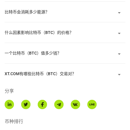
比特币通过多种途径实现了主流采用。2024年1月，SEC批准了11
比特币会消耗多少能源？
个现货比特币ETF，使得传统金融参与者能够投资比特币，而像
Strategy（前身为MicroStrategy）这样的公司正在将比特币作为国
库储备资产，以保护自己免受货币贬值的影响，为MSTR持有者提供
什么因素影响比特币（BTC）的价格？
了更大的比特币敞口。
比特币生态系统继续随着创新而发展，例如2023年1月出现的
一个比特币（BTC）值多少钱？
Ordinals，使比特币上能够直接实现类似NFT的功能，以及BRC-20
代币，这是一种使用Ordinal铭文创建可替代代币的实验性标准。
BTCFi（比特币金融）代表着超越比特币传统角色的新兴金融应
用，像Babylon这样的协议允许比特币持有者抵押BTC以保障权益证
XT.COM有哪些比特币（BTC）交易对？
明链的安全。
分享
* 此介绍由AI翻译生成，仅供参考。
币种排行