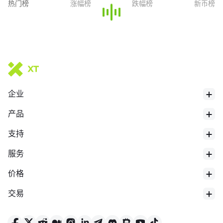
热门榜
涨幅榜
跌幅榜
新币榜
24h最低价
$
64114
企业
产品
支持
服务
价格
交易