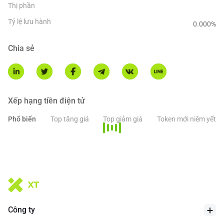
Thị phần
Tỷ lệ lưu hành
0.000
%
Chia sẻ
Xếp hạng tiền điện tử
Phổ biến
Top tăng giá
Top giảm giá
Token mới niêm yết
Công ty