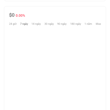
$
0
0.00%
24 giờ
7 ngày
14 ngày
30 ngày
90 ngày
180 ngày
1 năm
Max