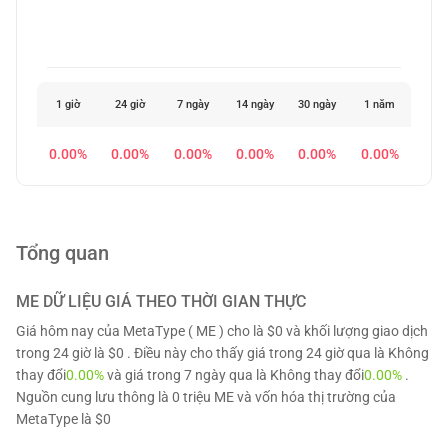
1 giờ
24 giờ
7 ngày
14 ngày
30 ngày
1 năm
0.00%
0.00%
0.00%
0.00%
0.00%
0.00%
Tổng quan
ME
DỮ LIỆU GIÁ THEO THỜI GIAN THỰC
Giá hôm nay của MetaType ( ME ) cho là $0 và khối lượng giao dịch
trong 24 giờ là $0 . Điều này cho thấy giá trong 24 giờ qua là Không
thay đổi
0.00%
và giá trong 7 ngày qua là Không thay đổi
0.00%
.
Nguồn cung lưu thông là 0 triệu ME và vốn hóa thị trường của
MetaType là $0