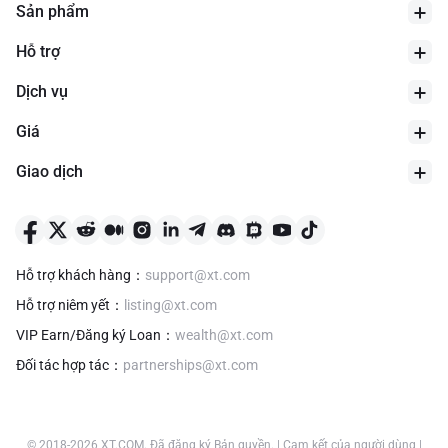
Sản phẩm
Hỗ trợ
Dịch vụ
Giá
Giao dịch
Hỗ trợ khách hàng
：
support@xt.com
Hỗ trợ niêm yết
：
listing@xt.com
VIP Earn/Đăng ký Loan
：
wealth@xt.com
Đối tác hợp tác
：
partnerships@xt.com
© 2018-
2026
XT.COM
.
Đã đăng ký Bản quyền.
|
Cam kết của người dùng
|