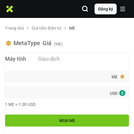
Đăng ký
Trang chủ
Giá tiền điện tử
ME
MetaType
Giá
(ME)
Máy tính
Giao dịch
ME
$
USD
1
ME
≈
1.00
USD
MUA
ME