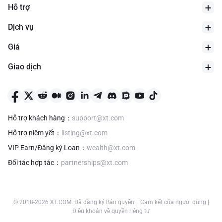
Hỗ trợ
Dịch vụ
Giá
Giao dịch
Thấp nhất 24H
$
0.002319
Hỗ trợ khách hàng
：
support@xt.com
Hỗ trợ niêm yết
：
listing@xt.com
VIP Earn/Đăng ký Loan
：
wealth@xt.com
Đối tác hợp tác
：
partnerships@xt.com
© 2018-
2026
XT.COM
.
Đã đăng ký Bản quyền.
|
Cam kết của người dùng
|
Điều khoản về quyền riêng tư