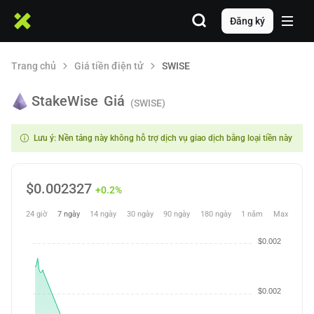
Đăng ký
Trang chủ
Giá tiền điện tử
SWISE
StakeWise
Giá
(SWISE)
Lưu ý: Nền tảng này không hỗ trợ dịch vụ giao dịch bằng loại tiền này
$
0.002327
+0.2%
24 giờ
7 ngày
14 ngày
30 ngày
90 ngày
180 ngày
1 năm
Max
$0.002
$0.002