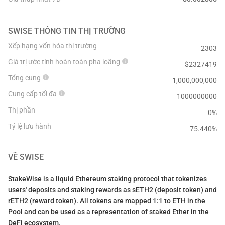
SWISE
THÔNG TIN THỊ TRƯỜNG
Xếp hạng vốn hóa thị trường
2303
Giá trị ước tính hoàn toàn pha loãng
$
2327419
Tổng cung
1,000,000,000
Cung cấp tối đa
1000000000
Thị phần
0%
Tỷ lệ lưu hành
75.440
%
VỀ
SWISE
StakeWise is a liquid Ethereum staking protocol that tokenizes
users' deposits and staking rewards as sETH2 (deposit token) and
rETH2 (reward token). All tokens are mapped 1:1 to ETH in the
Pool and can be used as a representation of staked Ether in the
DeFi ecosystem.