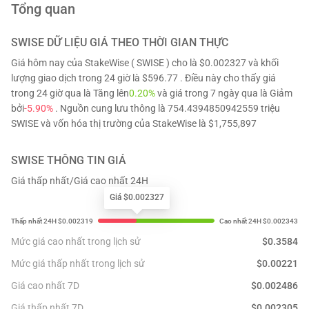
Tổng quan
SWISE
DỮ LIỆU GIÁ THEO THỜI GIAN THỰC
Giá hôm nay của StakeWise ( SWISE ) cho là $0.002327 và khối
lượng giao dịch trong 24 giờ là $596.77 . Điều này cho thấy giá
trong 24 giờ qua là Tăng lên
0.20%
và giá trong 7 ngày qua là Giảm
bởi
-5.90%
. Nguồn cung lưu thông là 754.4394850942559 triệu
SWISE và vốn hóa thị trường của StakeWise là $1,755,897
SWISE
THÔNG TIN GIÁ
Giá thấp nhất/Giá cao nhất 24H
Giá $0.002327
Mức giá cao nhất trong lịch sử
$
0.3584
Mức giá thấp nhất trong lịch sử
$
0.00221
Giá cao nhất 7D
$
0.002486
Giá thấp nhất 7D
$
0.002305