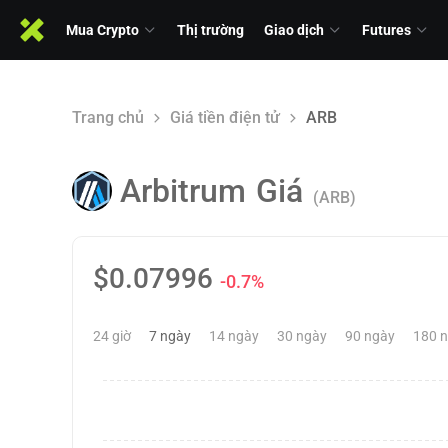
Mua Crypto
Thị trường
Giao dịch
Futures
Trang chủ
Giá tiền điện tử
ARB
Arbitrum
Giá
(ARB)
$
0.07996
-0.7%
24 giờ
7 ngày
14 ngày
30 ngày
90 ngày
180 