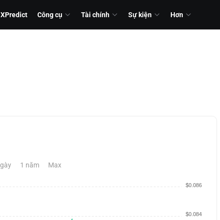
XPredict
Công cụ
Tài chính
Sự kiện
Hơn
ngày
1 năm
Max
$0.086
$0.084