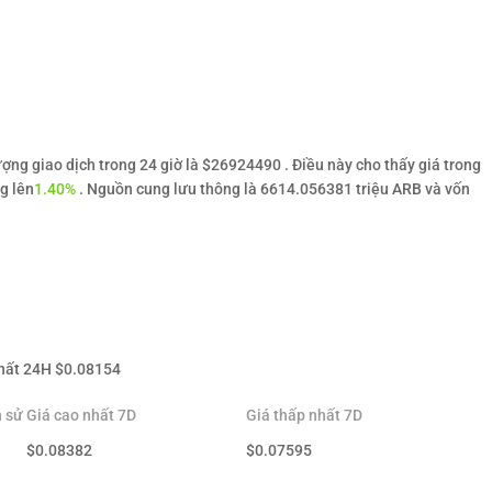
ợng giao dịch trong 24 giờ là $26924490 . Điều này cho thấy giá trong
g lên
1.40%
. Nguồn cung lưu thông là 6614.056381 triệu ARB và vốn
hất 24H
$
0.08154
h sử
Giá cao nhất 7D
Giá thấp nhất 7D
$
0.08382
$
0.07595