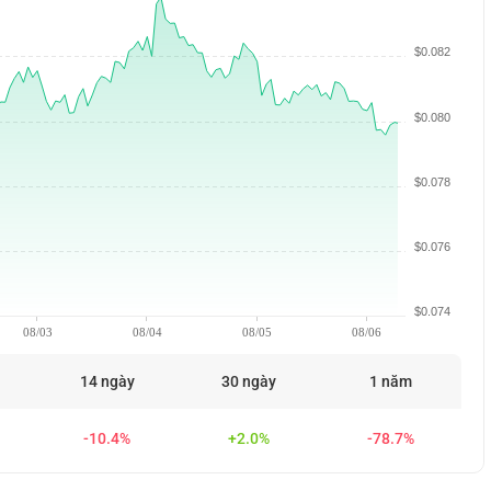
$0.082
$0.080
$0.078
$0.076
$0.074
08/03
08/04
08/05
08/06
14 ngày
30 ngày
1 năm
-10.4%
+2.0%
-78.7%