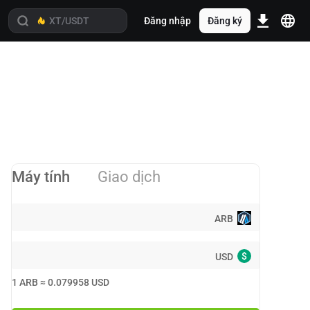
Đăng nhập
Đăng ký
Máy tính
Giao dịch
ARB
$
USD
1
ARB
≈
0.079958
USD