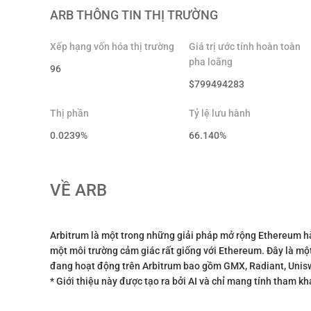
ARB
THÔNG TIN THỊ TRƯỜNG
Xếp hạng vốn hóa thị trường
Giá trị ước tính hoàn toàn
pha loãng
96
$
799494283
Thị phần
Tỷ lệ lưu hành
0.0239%
66.140
%
VỀ
ARB
Arbitrum là một trong những giải pháp mở rộng Ethereum h
một môi trường cảm giác rất giống với Ethereum. Đây là một
đang hoạt động trên Arbitrum bao gồm GMX, Radiant, Unis
* Giới thiệu này được tạo ra bởi AI và chỉ mang tính tham kh