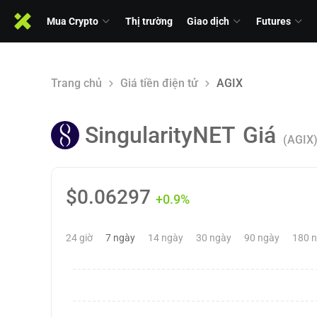
Mua Crypto
Thị trường
Giao dịch
Futures
Trang chủ
Giá tiền điện tử
AGIX
SingularityNET
Giá
(AGIX
$
0.06297
+0.9%
24 giờ
7 ngày
14 ngày
30 ngày
90 ngày
180 