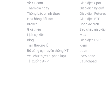
Về XT.com
Giao dịch Spot
tại Hanson Robotics, công ty đối tác giúp đưa Singularity
Tham gia ngay
Giao dịch ký quỹ
Robotics, đảm nhiệm vai trò Trưởng bộ phận Robot. Nổi tiế
Thông báo chính thức
Giao dịch Futures
cảm nhất cho đến nay. Sophia cũng là một thành viên tự hà
Hoa hồng đối tác
Giao dịch ETF
của nền tảng và dự kiến sẽ ra mắt beta công khai vào giữa
Broker
Bot giao dịch
Giới thiệu
Sao chép giao dịch
* Giới thiệu này được tạo ra bởi AI dịch thuật và chỉ để tha
Lịch sự kiện
Mua
Blog
Giao dịch P2P
Tiền thưởng lỗi
Kiếm
Bộ công cụ truyền thông XT
Loan
Yêu cầu thực thi pháp luật
RWA Zone
Tải xuống APP
Launchpad