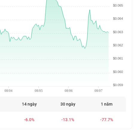
$0.065
$0.064
$0.063
$0.062
$0.061
$0.060
$0.059
08/04
08/05
08/06
08/07
14 ngày
30 ngày
1 năm
-6.0%
-13.1%
-77.7%