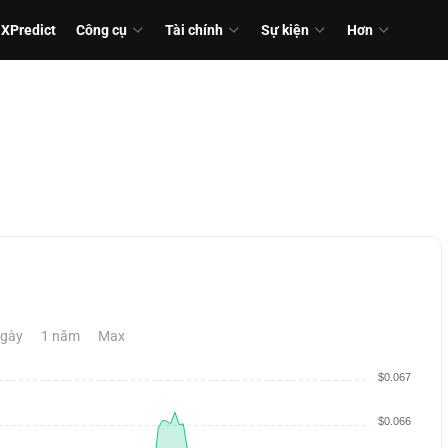
XPredict
Công cụ
Tài chính
Sự kiện
Hơn
)
ngày
1 năm
Max
$0.067
$0.066