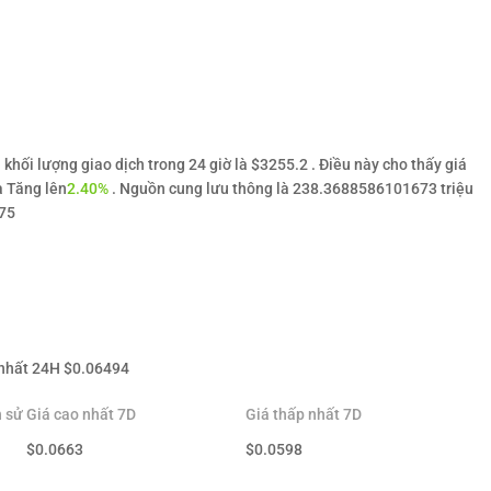
khối lượng giao dịch trong 24 giờ là $3255.2 . Điều này cho thấy giá
à Tăng lên
2.40%
. Nguồn cung lưu thông là 238.3688586101673 triệu
375
nhất 24H
$
0.06494
h sử
Giá cao nhất 7D
Giá thấp nhất 7D
$
0.0663
$
0.0598