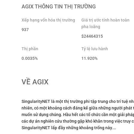
AGIX
THÔNG TIN THỊ TRƯỜNG
Xếp hạng vốn hóa thị trường
Giá trị ước tính hoàn toàn
pha loãng
937
$
24464315
Thị phần
Tỷ lệ lưu hành
0.0035%
11.920
%
VỀ
AGIX
SingularityNET là một thị trường phi tập trung cho trí tuệ nh
nhiên, có một khoảng cách đáng kể giữa những người phát t
muốn sử dụng chúng. Hầu hết các tổ chức cần một giải pháp
các dự án nghiên cứu thường gặp khó khăn trong việc truy c
SingularityNET lấp đầy những khoảng trống này.