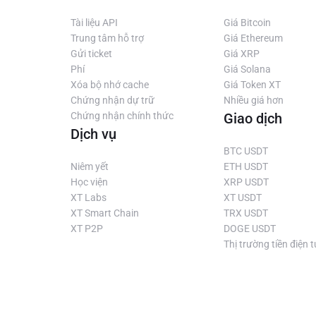
NET vào cuộc sống. Tiến sĩ David Hanson, người sáng lập Hanson
Tài liệu API
Giá Bitcoin
ng nhất, Hanson Robotics đã chế tạo Sophia, robot hình người biểu
Trung tâm hỗ trợ
Giá Ethereum
o của đội ngũ SingularityNET. Đội ngũ vừa phát hành phiên bản alpha
Gửi ticket
Giá XRP
 năm 2018.
Phí
Giá Solana
Xóa bộ nhớ cache
Giá Token XT
m khảo.
Chứng nhận dự trữ
Nhiều giá hơn
Chứng nhận chính thức
Giao dịch
Dịch vụ
BTC USDT
Niêm yết
ETH USDT
Học viện
XRP USDT
XT Labs
XT USDT
XT Smart Chain
TRX USDT
XT P2P
DOGE USDT
Thị trường tiền điện 