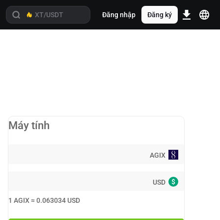
Đăng nhập
Đăng ký
Máy tính
AGIX
$
USD
1
AGIX
≈
0.063034
USD