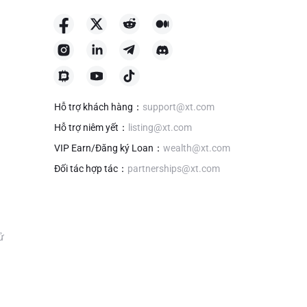
Hỗ trợ khách hàng
：
support@xt.com
Hỗ trợ niêm yết
：
listing@xt.com
VIP Earn/Đăng ký Loan
：
wealth@xt.com
Đối tác hợp tác
：
partnerships@xt.com
tử