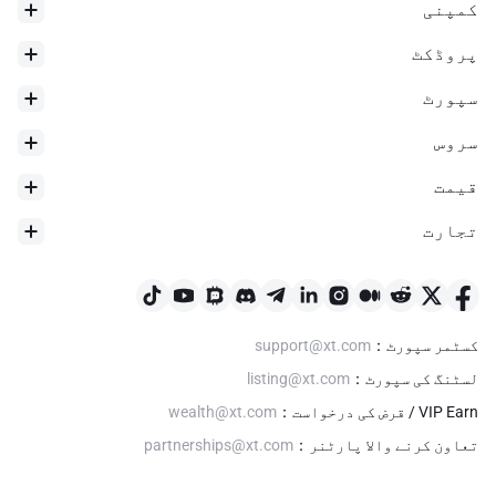
کمپنی
پروڈکٹ
سپورٹ
سروس
قیمت
تجارت
24h ہائی
$
0
کسٹمر سپورٹ
：
support@xt.com
لسٹنگ کی سپورٹ
：
listing@xt.com
VIP Earn / قرض کی درخواست
：
wealth@xt.com
تعاون کرنے والا پارٹنر
：
partnerships@xt.com