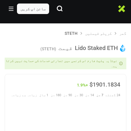
سائن اپ کریں
گھر
کرپٹو قیمتیں
STETH
Lido Staked ETH
قیمت
(STETH)
نوٹ: یہ پلیٹ فارم اس کرنسی میں تجارتی خدمات کی حمایت نہیں کرتا
ہے۔
$
1901.1834
+1.9%
24 گھنٹے
7 دن
14 دن
30 دن
90 دن
180 دن
1 سال
زیادہ سے زیادہ