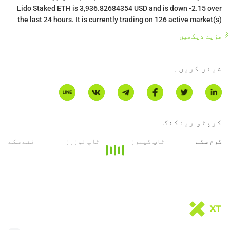
Lido Staked ETH is 3,936.82684354 USD and is down -2.15 over
the last 24 hours. It is currently trading on 126 active market(s)
with $73,941,730.67 traded over the last 24 hours. More
مزید دیکھیں
information can be found at https://lido.fi/.
شیئر کریں۔
کرپٹو رینکنگ
گرم سکے
ٹاپ گینرز
ٹاپ لوزرز
نئے سکے