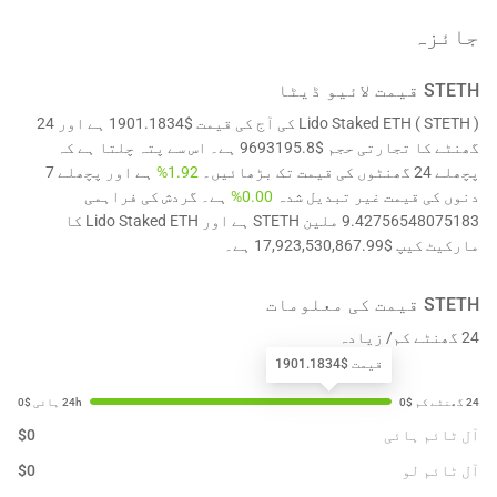
جائزہ
STETH
قیمت لائیو ڈیٹا
Lido Staked ETH ( STETH ) کی آج کی قیمت $1901.1834 ہے اور 24
گھنٹے کا تجارتی حجم $9693195.8 ہے۔ اس سے پتہ چلتا ہے کہ
پچھلے 24 گھنٹوں کی قیمت تک بڑھائیں۔
1.92%
ہے اور پچھلے 7
دنوں کی قیمت غیر تبدیل شدہ
0.00%
ہے۔ گردش کی فراہمی
9.42756548075183 ملین STETH ہے اور Lido Staked ETH کا
مارکیٹ کیپ $17,923,530,867.99 ہے۔
STETH
قیمت کی معلومات
24 گھنٹے کم/ زیادہ
قیمت $1901.1834
آل ٹائم ہائی
0
$
آل ٹائم لو
0
$