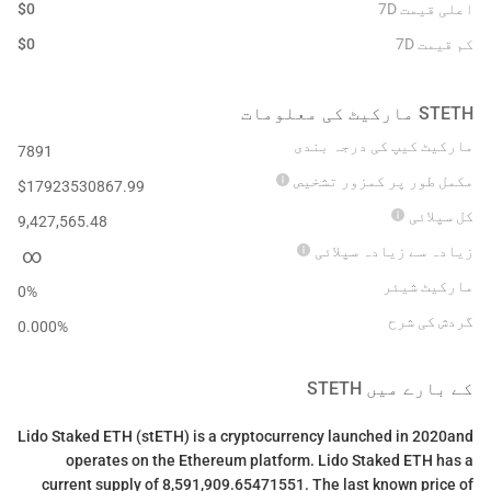
اعلی قیمت 7D
0
$
کم قیمت 7D
0
$
STETH
مارکیٹ کی معلومات
مارکیٹ کیپ کی درجہ بندی
7891
مکمل طور پر کمزور تشخیص
$
17923530867.99
کل سپلائی
9,427,565.48
زیادہ سے زیادہ سپلائی
∞
مارکیٹ شیئر
0%
گردش کی شرح
0.000
%
کے بارے میں
STETH
Lido Staked ETH (stETH) is a cryptocurrency launched in 2020and
operates on the Ethereum platform. Lido Staked ETH has a
current supply of 8,591,909.65471551. The last known price of